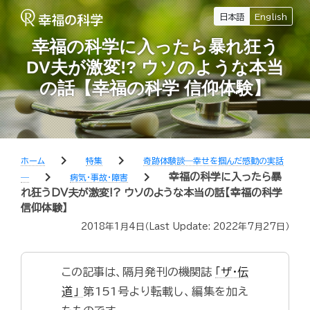
日本語
English
幸福の科学に入ったら暴れ狂う
DV夫が激変!? ウソのような本当
の話【幸福の科学 信仰体験】
chevron_right
chevron_right
ホーム
特集
奇跡体験談―幸せを掴んだ感動の実話
chevron_right
chevron_right
幸福の科学に入ったら暴
―
病気・事故・障害
れ狂うDV夫が激変!? ウソのような本当の話【幸福の科学
信仰体験】
2018年1月4日
（Last Update:
2022年7月27日
）
この記事は、隔月発刊の機関誌
「ザ・伝
道」
第151号より転載し、編集を加え