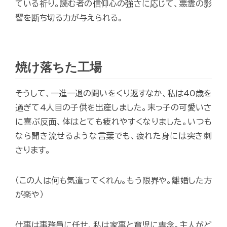
ている祈り。読む者の信仰心の強さに応じて、悪霊の影
響を断ち切る力が与えられる。
焼け落ちた工場
そうして、一進一退の闘いをくり返すなか、私は40歳を
過ぎて4人目の子供を出産しました。末っ子の可愛いさ
に喜ぶ反面、体はとても疲れやすくなりました。いつも
なら聞き流せるような言葉でも、疲れた身には突き刺
さります。
（この人は何も気遣ってくれん。もう限界や。離婚した方
が楽や）
仕事は事務員に任せ、私は家事と育児に専念。主人がど