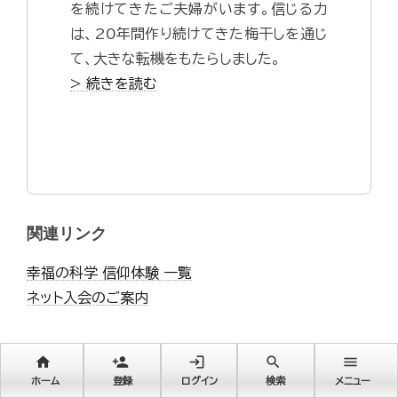
を続けてきたご夫婦がいます。信じる力
は、20年間作り続けてきた梅干しを通じ
て、大きな転機をもたらしました。
> 続きを読む
関連リンク
幸福の科学 信仰体験 一覧
ネット入会のご案内
home
person_add
login
search
menu
ホーム
登録
ログイン
検索
メニュー