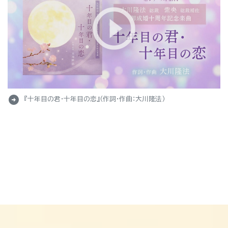
arrow_circle_right
『十年目の君・十年目の恋』（作詞・作曲：大川隆法）