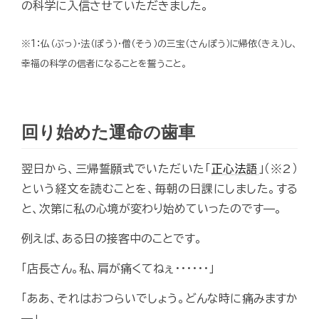
の科学に入信させていただきました。
※1：仏（ぶっ）・法（ぽう）・僧（そう）の三宝（さんぽう）に帰依（きえ）し、
幸福の科学の信者になることを誓うこと。
回り始めた運命の歯車
翌日から、三帰誓願式でいただいた「
正心法語
」（※2）
という経文を読むことを、毎朝の日課にしました。する
と、次第に私の心境が変わり始めていったのです—。
例えば、ある日の接客中のことです。
「店長さん。私、肩が痛くてねぇ･･････」
「ああ、それはおつらいでしょう。どんな時に痛みますか
—」