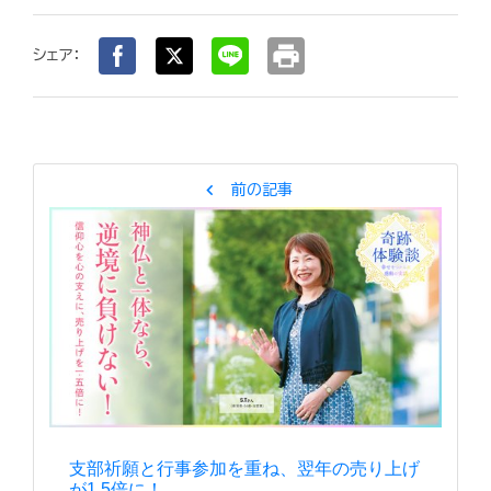
print
シェア：
chevron_left
前の記事
支部祈願と行事参加を重ね、翌年の売り上げ
が1.5倍に！