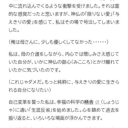
中に流れ込んでくるような衝撃を受けました。それは霊
的な感覚だったと思いますが、神仏の「限りない愛」「与
えきりの愛」を感じて、私はその場で号泣してしまいま
した。
（俺は母さんに、少しも優しくしてなかった･･････）
私は、母の介護をしながら、内心では憎しみさえ感じて
いた自分が、いかに神仏の御心（みこころ）とかけ離れて
いたかに気づいたのです。
（これじゃダメだ。もっと純粋に、与えきりの愛に生きら
れる自分になりたい）
自己変革を誓った私は、幸福の科学の
精舎
（しょうじ
open_in_new
ゃ）に通い「生涯反省」を始めました。心を鎮めて過去を
振り返ると、いろいろな場面が浮かんできます。