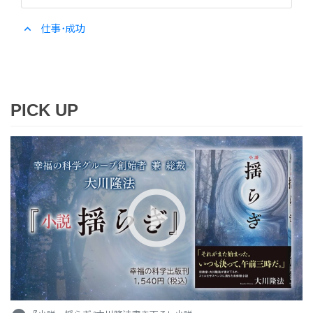
expand_less
仕事・成功
PICK UP