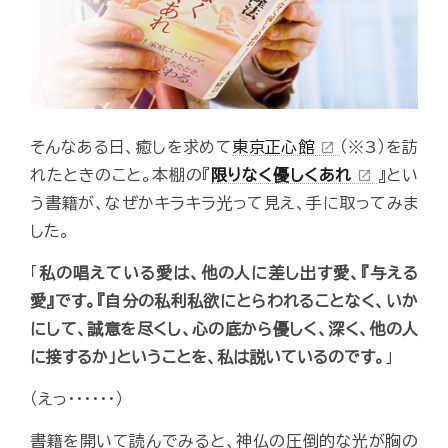
そんなある日、癒しを求めて
東京正心館
（※3）を訪
open_in_new
れたときのこと。本棚の『
限りなく優しくあれ
』とい
open_in_new
う書籍が、なぜかキラキラ光って見え、手に取ってみま
した。
「
私の唱えている愛は、他の人に差し出す愛、『与える
愛』です。『自分の私利私欲にとらわれることなく、いか
にして、誠意を尽くし、心の底から優しく、深く、他の人
に接するか」ということを、私は説いているのです。
」
（えっ･･････）
書籍を開いて読んでみると、神仏の圧倒的な光が胸の