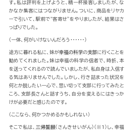
す。私は評判を上げようと、精一杯接客しましたが、な
かなか集客にはつながりません。ついに、商品をリヤカ
ーで引いて、駅前で“客寄せ”をやりましたが、結果はさ
っぱりでした。
（一体、何がいけないんだろう･･････）
途方に暮れる私に、妹が
幸福の科学
の
支部
に行くことを
勧めてくれました。妹は幸福の科学の信者で、時折、本
を送ってくれるので読んでいましたが、私自身は入信す
る気はありませんでした。しかし、行き詰まった状況を
何とか脱したい一心で、思い切って支部に行ってみたと
ころ、支部長さんと話すうち、自分を変えるにはきっか
けが必要だと感じたのです。
（ここなら、何かつかめるかもしれない）
そこで私は、
三帰誓願
（さんきせいがん）（※1）し、幸福