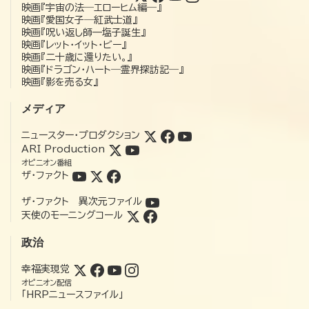
映画『宇宙の法―エローヒム編―』
映画『愛国女子―紅武士道』
映画『呪い返し師—塩子誕生』
映画『レット・イット・ビー』
映画『二十歳に還りたい。』
映画『ドラゴン・ハート―霊界探訪記―』
映画『影を売る女』
メディア
ニュースター・プロダクション
ARI Production
オピニオン番組
ザ・ファクト
ザ・ファクト 異次元ファイル
天使のモーニングコール
政治
幸福実現党
オピニオン配信
「HRPニュースファイル」