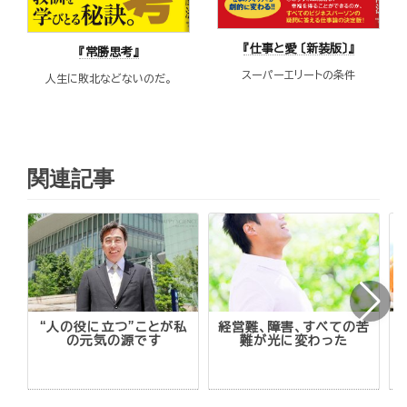
『仕事と愛 〔新装版〕』
『常勝思考』
スーパーエリートの条件
人生に敗北などないのだ。
関連記事
“人の役に立つ”ことが私
経営難、障害、すべての苦
の元気の源です
難が光に変わった