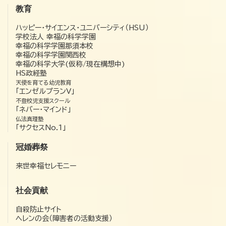
教育
ハッピー・サイエンス・ユニバーシティ（HSU）
学校法人 幸福の科学学園
幸福の科学学園那須本校
幸福の科学学園関西校
幸福の科学大学(仮称/現在構想中)
HS政経塾
天使を育てる幼児教育
「エンゼルプランV」
不登校児支援スクール
「ネバー・マインド」
仏法真理塾
「サクセスNo.1」
冠婚葬祭
来世幸福セレモニー
社会貢献
自殺防止サイト
ヘレンの会（障害者の活動支援）