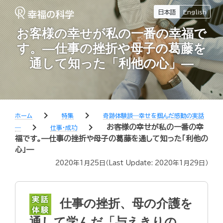
日本語
English
お客様の幸せが私の一番の幸福で
す。—仕事の挫折や母子の葛藤を
通して知った「利他の心」—
chevron_right
chevron_right
ホーム
特集
奇跡体験談―幸せを掴んだ感動の実話
chevron_right
chevron_right
お客様の幸せが私の一番の幸
―
仕事・成功
福です。—仕事の挫折や母子の葛藤を通して知った「利他の
心」—
2020年1月25日
（Last Update:
2020年1月29日
）
仕事の挫折、母の介護を
通して学んだ「与えきりの