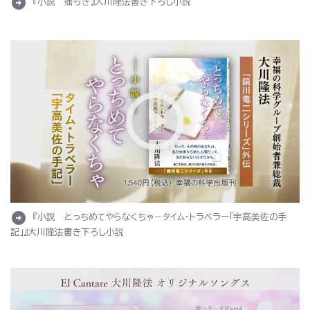
arrow_circle_right
『小説 揺らぎ』大川隆法書き下ろし小説
arrow_circle_right
『小説 とっちめてやらなくちゃ－タイム・トラベラー「宇高美佐の手
記」』大川隆法書き下ろし小説