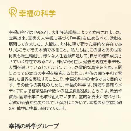
幸福の科学は1986年、大川隆法総裁によって立宗されました。
立宗以来、真実の人生観に基づく「幸福」を広めるべく、活動を
展開してきました。 人間は、肉体に魂が宿った霊的な存在であ
り、心こそがその本質であること。 私たちは、この世とあの世を
何度も転生輪廻し、様々な人生経験を通して、自らの魂を成長さ
せていく存在であること。 神仏が実在し、過去も現在も未来も、
人類を導いているということ。 こうした霊的な真実を広め、人間
にとっての本当の幸福を探究すると共に、神仏の願う平和で繁
栄した世界を実現することこそ、幸福の科学の使命であり目的で
す。 その使命の実現のために、幸福の科学は、講演や書籍やメ
ディアによる啓蒙活動や数々の社会貢献活動、さらには、政治や
教育、国際事業にも取り組んでいます。 霊的な真実が忘れられ、
宗教の価値が見失われている現代において、幸福の科学は宗教
の可能性に挑戦し続けています。
幸福の科学グループ