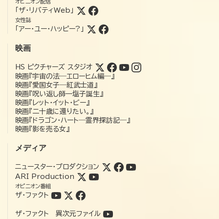
オピニオン配信
「ザ・リバティWeb」
女性誌
「アー・ユー・ハッピー?」
映画
HS ピクチャーズ スタジオ
映画『宇宙の法―エローヒム編―』
映画『愛国女子―紅武士道』
映画『呪い返し師—塩子誕生』
映画『レット・イット・ビー』
映画『二十歳に還りたい。』
映画『ドラゴン・ハート―霊界探訪記―』
映画『影を売る女』
メディア
ニュースター・プロダクション
ARI Production
オピニオン番組
ザ・ファクト
ザ・ファクト 異次元ファイル