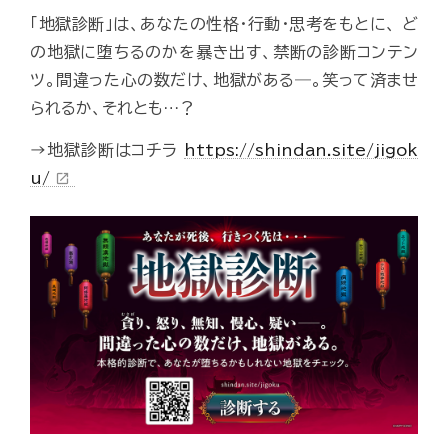
「地獄診断」は、あなたの性格・行動・思考をもとに、 ど
の地獄に堕ちるのかを暴き出す、禁断の診断コンテン
ツ。間違った心の数だけ、地獄がある―。笑って済ませ
られるか、それとも…？
→地獄診断はコチラ
https://shindan.site/jigok
u/
open_in_new