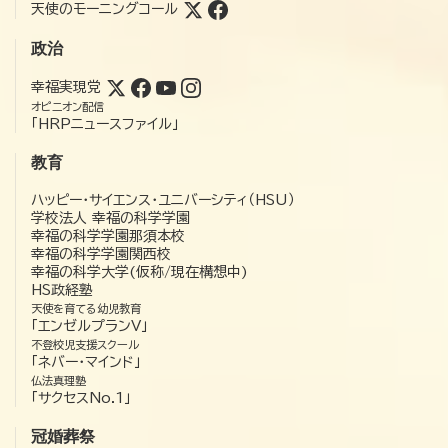
天使のモーニングコール
政治
幸福実現党
オピニオン配信
「HRPニュースファイル」
教育
ハッピー・サイエンス・ユニバーシティ（HSU）
学校法人 幸福の科学学園
幸福の科学学園那須本校
幸福の科学学園関西校
幸福の科学大学(仮称/現在構想中)
HS政経塾
天使を育てる幼児教育
「エンゼルプランV」
不登校児支援スクール
「ネバー・マインド」
仏法真理塾
「サクセスNo.1」
冠婚葬祭