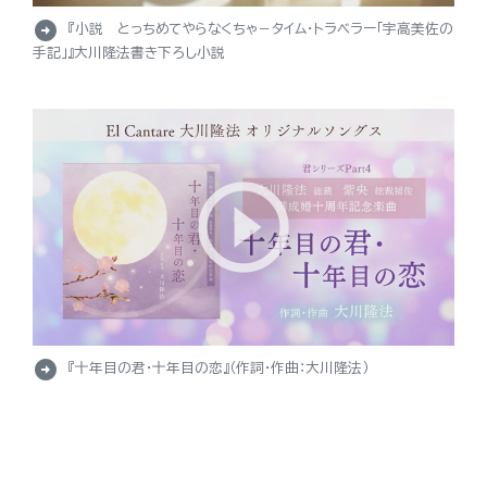
arrow_circle_right
『小説 とっちめてやらなくちゃ－タイム・トラベラー「宇高美佐の
手記」』大川隆法書き下ろし小説
arrow_circle_right
『十年目の君・十年目の恋』（作詞・作曲：大川隆法）