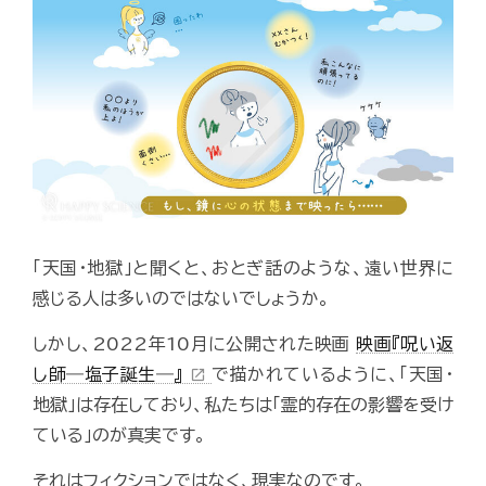
「天国・地獄」と聞くと、おとぎ話のような、遠い世界に
感じる人は多いのではないでしょうか。
しかし、2022年10月に公開された映画
映画『呪い返
し師―塩子誕生―』
で描かれているように、「天国・
open_in_new
地獄」は存在しており、私たちは「霊的存在の影響を受け
ている」のが真実です。
それはフィクションではなく、現実なのです。