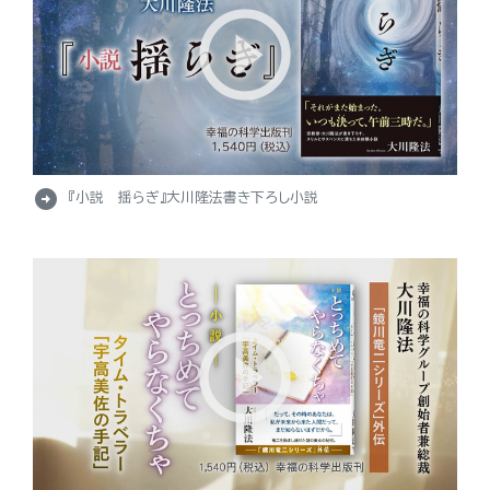
arrow_circle_right
『小説 揺らぎ』大川隆法書き下ろし小説