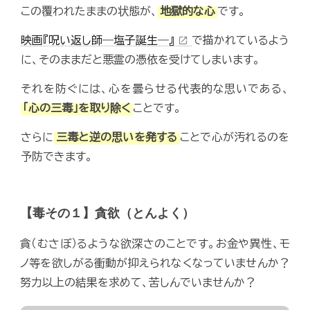
この覆われたままの状態が、
地獄的な心
です。
映画『呪い返し師―塩子誕生―』
で描かれているよう
open_in_new
に、そのままだと悪霊の憑依を受けてしまいます。
それを防ぐには、心を曇らせる代表的な思いである、
「心の三毒」を取り除く
ことです。
さらに
三毒と逆の思いを発する
ことで心が汚れるのを
予防できます。
【毒その１】貪欲（とんよく）
貪（むさぼ）るような欲深さのことです。お金や異性、モ
ノ等を欲しがる衝動が抑えられなくなっていませんか？
努力以上の結果を求めて、苦しんでいませんか？