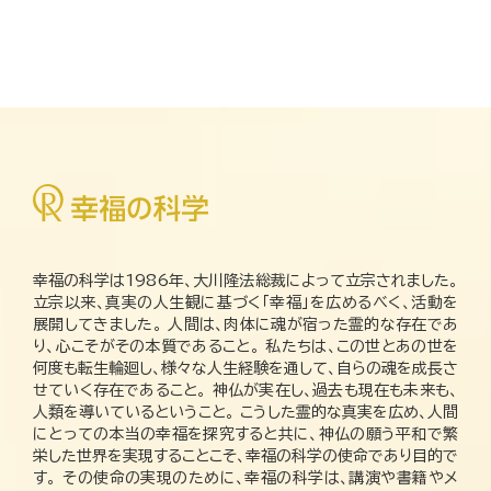
幸福の科学は1986年、大川隆法総裁によって立宗されました。
立宗以来、真実の人生観に基づく「幸福」を広めるべく、活動を
展開してきました。 人間は、肉体に魂が宿った霊的な存在であ
り、心こそがその本質であること。 私たちは、この世とあの世を
何度も転生輪廻し、様々な人生経験を通して、自らの魂を成長さ
せていく存在であること。 神仏が実在し、過去も現在も未来も、
人類を導いているということ。 こうした霊的な真実を広め、人間
にとっての本当の幸福を探究すると共に、神仏の願う平和で繁
栄した世界を実現することこそ、幸福の科学の使命であり目的で
す。 その使命の実現のために、幸福の科学は、講演や書籍やメ