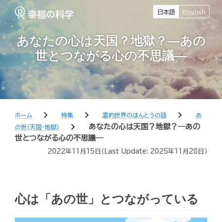
日本語
English
あなたの心は天国？地獄？―あの
世とつながる心の不思議―
chevron_right
chevron_right
chevron_right
ホーム
特集
霊的世界のほんとうの話
あ
chevron_right
あなたの心は天国？地獄？―あの
の世（天国・地獄）
世とつながる心の不思議―
2022年11月15日
（Last Update:
2025年11月28日
）
心は「あの世」とつながっている