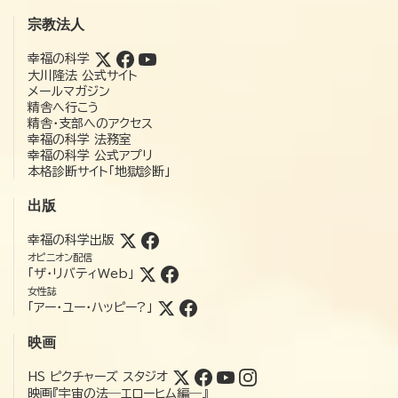
宗教法人
幸福の科学
大川隆法 公式サイト
メールマガジン
精舎へ行こう
精舎・支部へのアクセス
幸福の科学 法務室
幸福の科学 公式アプリ
本格診断サイト「地獄診断」
出版
幸福の科学出版
オピニオン配信
「ザ・リバティWeb」
女性誌
「アー・ユー・ハッピー?」
映画
HS ピクチャーズ スタジオ
映画『宇宙の法―エローヒム編―』