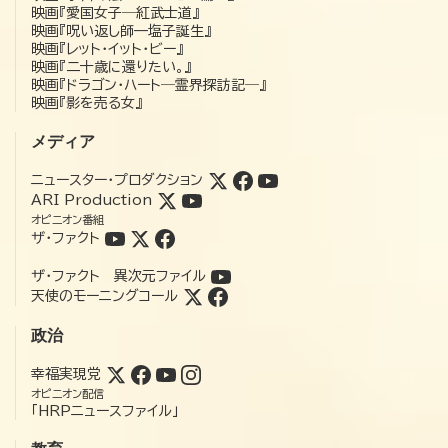
映画『愛国女子―紅武士道』
映画『呪い返し師—塩子誕生』
映画『レット・イット・ビー』
映画『二十歳に還りたい。』
映画『ドラゴン・ハート―霊界探訪記―』
映画『影を売る女』
メディア
ニュースター・プロダクション
ARI Production
オピニオン番組
ザ・ファクト
ザ・ファクト 異次元ファイル
天使のモーニングコール
政治
幸福実現党
オピニオン配信
「HRPニュースファイル」