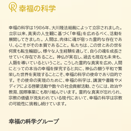
幸福の科学は1986年、大川隆法総裁によって立宗されました。
立宗以来、真実の人生観に基づく「幸福」を広めるべく、活動を
展開してきました。 人間は、肉体に魂が宿った霊的な存在であ
り、心こそがその本質であること。 私たちは、この世とあの世を
何度も転生輪廻し、様々な人生経験を通して、自らの魂を成長さ
せていく存在であること。 神仏が実在し、過去も現在も未来も、
人類を導いているということ。 こうした霊的な真実を広め、人間
にとっての本当の幸福を探究すると共に、神仏の願う平和で繁
栄した世界を実現することこそ、幸福の科学の使命であり目的で
す。 その使命の実現のために、幸福の科学は、講演や書籍やメ
ディアによる啓蒙活動や数々の社会貢献活動、さらには、政治や
教育、国際事業にも取り組んでいます。 霊的な真実が忘れられ、
宗教の価値が見失われている現代において、幸福の科学は宗教
の可能性に挑戦し続けています。
幸福の科学グループ