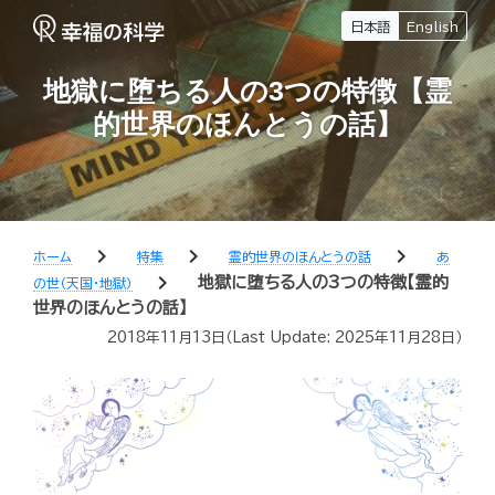
日本語
English
地獄に堕ちる人の3つの特徴【霊
的世界のほんとうの話】
chevron_right
chevron_right
chevron_right
ホーム
特集
霊的世界のほんとうの話
あ
chevron_right
地獄に堕ちる人の3つの特徴【霊的
の世（天国・地獄）
世界のほんとうの話】
2018年11月13日
（Last Update:
2025年11月28日
）