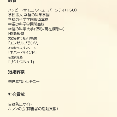
教育
ハッピー・サイエンス・ユニバーシティ（HSU）
学校法人 幸福の科学学園
幸福の科学学園那須本校
幸福の科学学園関西校
幸福の科学大学(仮称/現在構想中)
HS政経塾
天使を育てる幼児教育
「エンゼルプランV」
不登校児支援スクール
「ネバー・マインド」
仏法真理塾
「サクセスNo.1」
冠婚葬祭
来世幸福セレモニー
社会貢献
自殺防止サイト
ヘレンの会（障害者の活動支援）