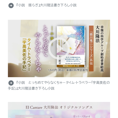
arrow_circle_right
『小説 揺らぎ』大川隆法書き下ろし小説
arrow_circle_right
『小説 とっちめてやらなくちゃ－タイム・トラベラー「宇高美佐の
手記」』大川隆法書き下ろし小説