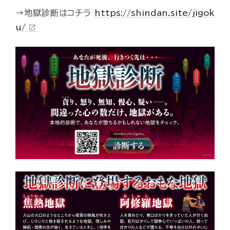
→地獄診断はコチラ
https://shindan.site/jigok
u/
open_in_new