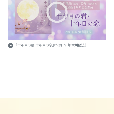
arrow_circle_right
『十年目の君・十年目の恋』（作詞・作曲：大川隆法）