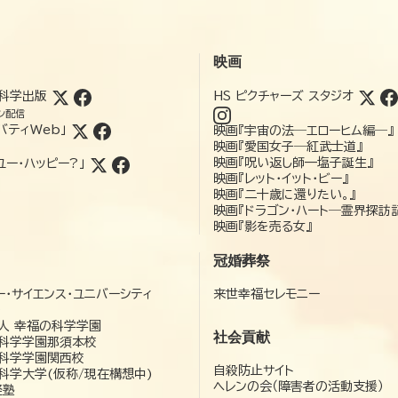
映画
科学出版
HS ピクチャーズ スタジオ
ン配信
バティWeb」
映画『宇宙の法―エローヒム編―』
映画『愛国女子―紅武士道』
映画『呪い返し師—塩子誕生』
ユー・ハッピー?」
映画『レット・イット・ビー』
映画『二十歳に還りたい。』
映画『ドラゴン・ハート―霊界探訪
映画『影を売る女』
冠婚葬祭
ー・サイエンス・ユニバーシティ
来世幸福セレモニー
）
人 幸福の科学学園
社会貢献
科学学園那須本校
科学学園関西校
自殺防止サイト
科学大学(仮称/現在構想中)
ヘレンの会（障害者の活動支援）
経塾