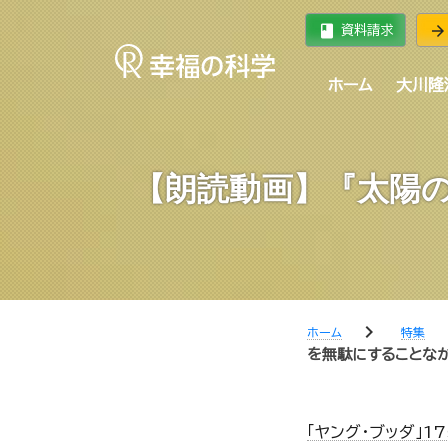
book
arrow_forward
資料請求
ホーム
大川隆
【朗読動画】『太陽
chevron_right
chev
ホーム
特集
を無駄にすることな
「ヤング・ブッダ」1