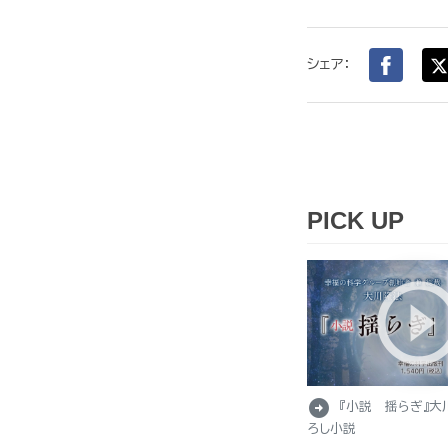
シェア：
PICK UP
arrow_circle_right
『小説 揺らぎ』大
ろし小説