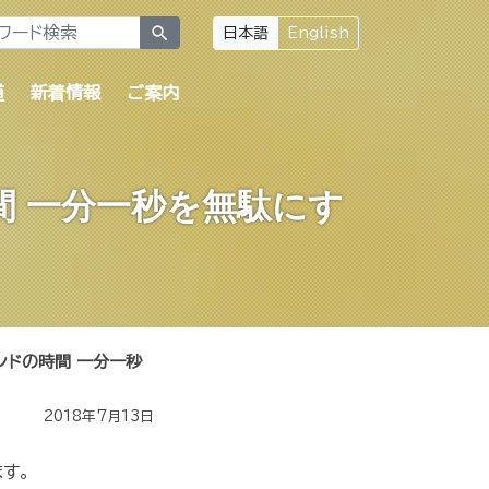
search
日本語
English
道
新着情報
ご案内
 一分一秒を無駄にす
ンドの時間 一分一秒
2018年7月13日
す。