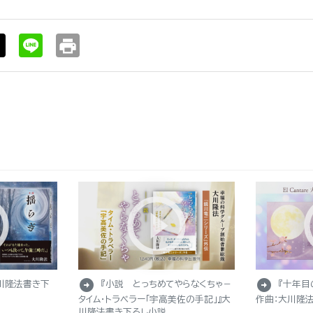
print
arrow_circle_right
arrow_circle_right
川隆法書き下
『小説 とっちめてやらなくちゃ－
『十年目
タイム・トラベラー「宇高美佐の手記」』大
作曲：大川隆法
川隆法書き下ろし小説