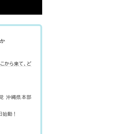
のか
どこから来て、ど
福実現党 沖縄県本部
日始動！