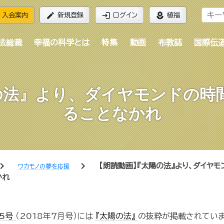
edit
login
local_florist
入会案内
新規登録
ログイン
植福
法総裁
幸福の科学とは
特集
動画
布教誌
国際伝
の法』より、ダイヤモンドの時間
ることなかれ
ron_right
chevron_right
【朗読動画】『太陽の法』より、ダイヤモ
ワカモノの夢を応援
かれ
75号
（2018年７月号）には
『太陽の法』
の抜粋が掲載されていま