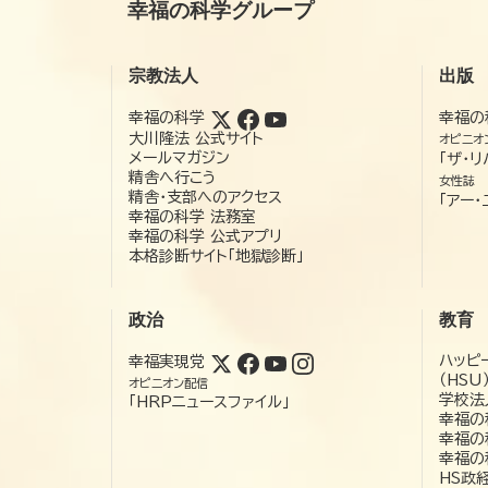
幸福の科学グループ
宗教法人
出版
幸福の科学
幸福の
大川隆法 公式サイト
オピニオ
メールマガジン
「ザ・リ
精舎へ行こう
女性誌
精舎・支部へのアクセス
「アー・
幸福の科学 法務室
幸福の科学 公式アプリ
本格診断サイト「地獄診断」
政治
教育
ハッピ
幸福実現党
（HSU
オピニオン配信
学校法
「HRPニュースファイル」
幸福の
幸福の
幸福の
HS政