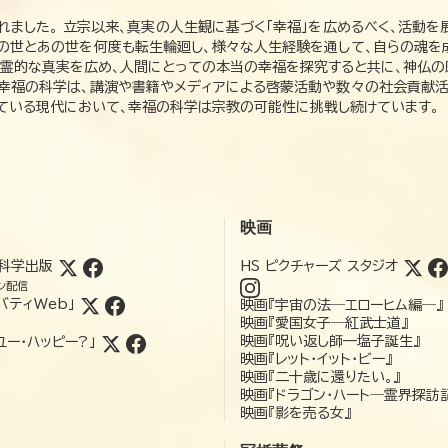
れました。 立宗以来、真実の人生観に基づく「幸福」を広めるべく、活動を
この世とあの世を何度も転生輪廻し、様々な人生経験を通して、自らの魂を
た霊的な真実を広め、人間にとっての本当の幸福を探究すると共に、神仏
、幸福の科学は、講演や書籍やメディアによる啓蒙活動や数々の社会貢献活
れている現代において、幸福の科学は宗教の可能性に挑戦し続けています。
映画
科学出版
HS ピクチャーズ スタジオ
ン配信
バティWeb」
映画『宇宙の法―エローヒム編―』
映画『愛国女子―紅武士道』
映画『呪い返し師—塩子誕生』
ユー・ハッピー?」
映画『レット・イット・ビー』
映画『二十歳に還りたい。』
映画『ドラゴン・ハート―霊界探訪
映画『影を売る女』