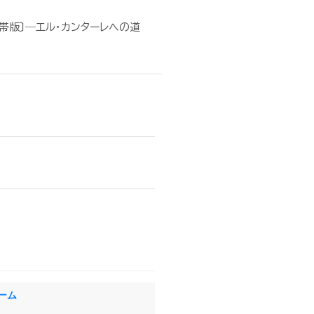
携帯版〕―エル・カンターレへの道
ーム