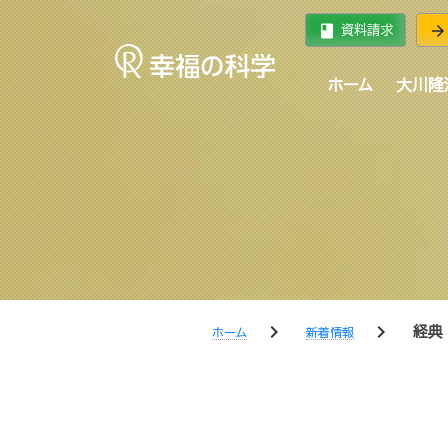
book
arrow_forward
資料請求
ホーム
大川隆
chevron_right
chevron_right
経典
ホーム
新着情報