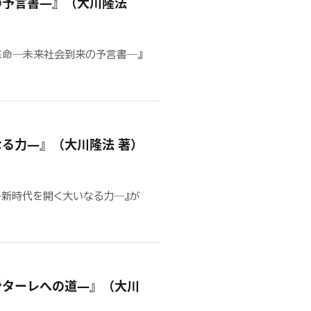
の予言書―』（大川隆法
ス革命―未来社会到来の予言書―』
る力―』（大川隆法 著）
―新時代を開く大いなる力―』が
ンターレへの道―』（大川