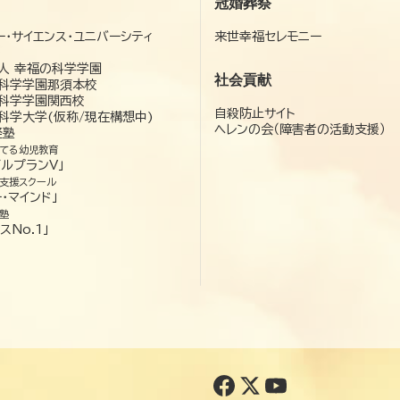
冠婚葬祭
ー・サイエンス・ユニバーシティ
来世幸福セレモニー
）
人 幸福の科学学園
社会貢献
科学学園那須本校
科学学園関西校
自殺防止サイト
科学大学(仮称/現在構想中)
ヘレンの会（障害者の活動支援）
経塾
てる幼児教育
ゼルプランV」
支援スクール
・マインド」
塾
スNo.1」