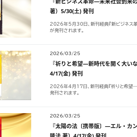
『新ビジネス革命―未来社会到来
著）5/30(土) 発刊
2026年5月30日、新刊経典『新ビジネ
が発刊されます。
2026/03/25
『祈りと希望―新時代を開く大いな
4/17(金) 発刊
2026年4月17日、新刊経典『祈りと希望
発刊されます。
2026/03/25
『太陽の法〔携帯版〕―エル・カ
隆法 著）4/17(金) 発刊