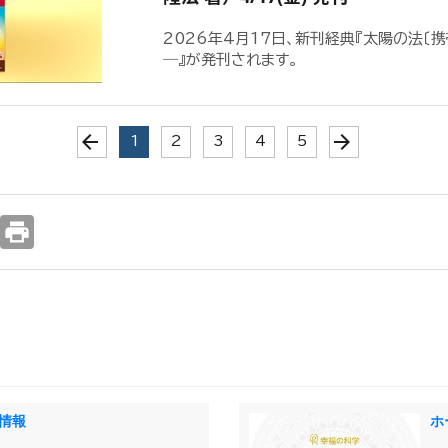
2026年4月17日、新刊経典『太陽の法〔
―』が発刊されます。
arrow_back
arrow_forward
(current)
1
2
3
4
5
print
情報
ホ