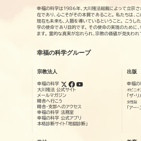
幸福の科学は1986年、大川隆法総裁によって立宗さ
在であり、心こそがその本質であること。 私たちは、
現在も未来も、人類を導いているということ。 こうし
学の使命であり目的です。 その使命の実現のために
ます。 霊的な真実が忘れられ、宗教の価値が見失わ
幸福の科学グループ
宗教法人
出版
幸福の科学
幸福の
大川隆法 公式サイト
オピニオ
メールマガジン
「ザ・リ
精舎へ行こう
女性誌
精舎・支部へのアクセス
「アー・
幸福の科学 法務室
幸福の科学 公式アプリ
本格診断サイト「地獄診断」