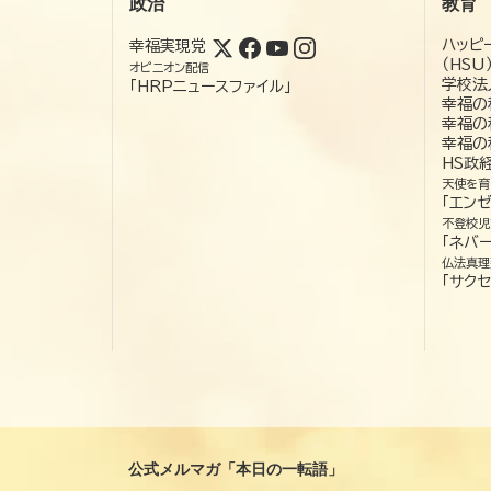
政治
教育
ハッピ
幸福実現党
（HSU
オピニオン配信
学校法
「HRPニュースファイル」
幸福の
幸福の
幸福の
HS政
天使を育
「エン
不登校児
「ネバー
仏法真理
「サクセ
公式メルマガ「本日の一転語」