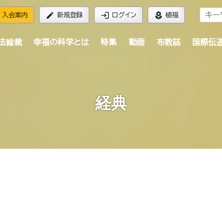
edit
login
local_florist
入会案内
新規登録
ログイン
植福
法総裁
幸福の科学とは
特集
動画
布教誌
国際伝
経典