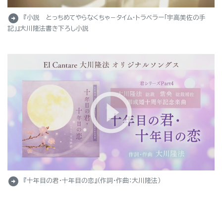
arrow_circle_right
『小説 とっちめてやらなくちゃ－タイム・トラベラー「宇高美佐の手
記」』大川隆法書き下ろし小説
arrow_circle_right
『十年目の君・十年目の恋』（作詞・作曲：大川隆法）