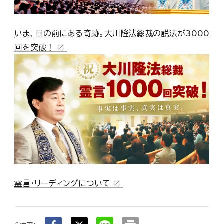
いま、目の前にある奇跡。大川隆法総裁の説法が3000
回を突破！
open_in_new
霊言・リーディングについて
open_in_new