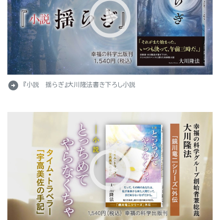
arrow_circle_right
『小説 揺らぎ』大川隆法書き下ろし小説