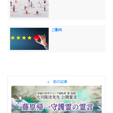
ご案内
chevron_left
前の記事