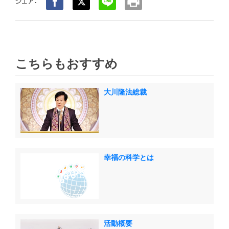
print
シェア：
こちらもおすすめ
大川隆法総裁
幸福の科学とは
活動概要