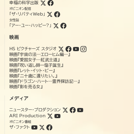
幸福の科学出版
オピニオン配信
「ザ・リバティWeb」
女性誌
「アー・ユー・ハッピー?」
映画
HS ピクチャーズ スタジオ
映画『宇宙の法―エローヒム編―』
映画『愛国女子―紅武士道』
映画『呪い返し師—塩子誕生』
映画『レット・イット・ビー』
映画『二十歳に還りたい。』
映画『ドラゴン・ハート―霊界探訪記―』
映画『影を売る女』
メディア
ニュースター・プロダクション
ARI Production
オピニオン番組
ザ・ファクト