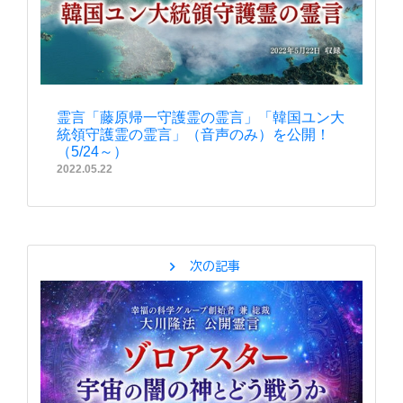
霊言「藤原帰一守護霊の霊言」「韓国ユン大
統領守護霊の霊言」（音声のみ）を公開！
（5/24～）
2022.05.22
chevron_right
次の記事