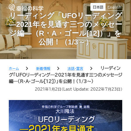
日本語
English
リーディング「UFOリーディング
―2021年を見通す三つのメッセー
ジ編―（R・A・ゴール[12]）」を
公開！（1/3～）
chevron_right
chevron_right
chevron_right
リーディン
ホーム
新着情報
法話・霊言
グ「UFOリーディング―2021年を見通す三つのメッセージ
編―（R・A・ゴール[12]）」を公開！（1/3～）
2021年1月2日
（Last Update:
2022年7月23日
）