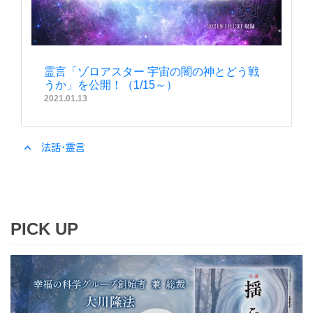
霊言「ゾロアスター 宇宙の闇の神とどう戦
うか」を公開！（1/15～）
2021.01.13
expand_less
法話・霊言
PICK UP