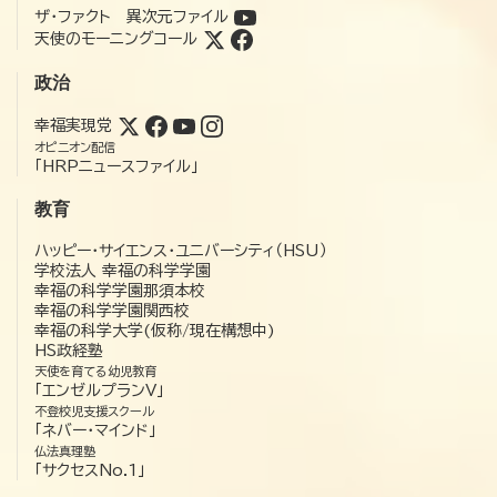
ザ・ファクト 異次元ファイル
天使のモーニングコール
政治
幸福実現党
オピニオン配信
「HRPニュースファイル」
教育
ハッピー・サイエンス・ユニバーシティ（HSU）
学校法人 幸福の科学学園
幸福の科学学園那須本校
幸福の科学学園関西校
幸福の科学大学(仮称/現在構想中)
HS政経塾
天使を育てる幼児教育
「エンゼルプランV」
不登校児支援スクール
「ネバー・マインド」
仏法真理塾
「サクセスNo.1」