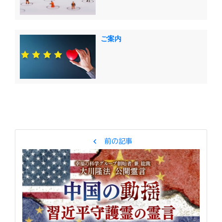
ご案内
chevron_left
前の記事