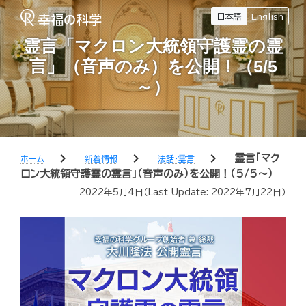
日本語
English
霊言「マクロン大統領守護霊の霊
言」（音声のみ）を公開！（5/5
～）
chevron_right
chevron_right
chevron_right
霊言「マク
ホーム
新着情報
法話・霊言
ロン大統領守護霊の霊言」（音声のみ）を公開！（5/5～）
2022年5月4日
（Last Update:
2022年7月22日
）