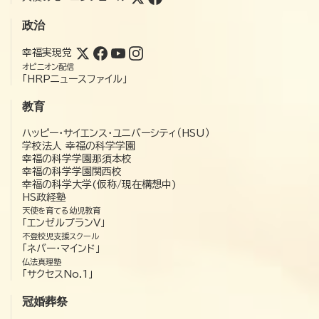
政治
幸福実現党
オピニオン配信
「HRPニュースファイル」
教育
ハッピー・サイエンス・ユニバーシティ（HSU）
学校法人 幸福の科学学園
幸福の科学学園那須本校
幸福の科学学園関西校
幸福の科学大学(仮称/現在構想中)
HS政経塾
天使を育てる幼児教育
「エンゼルプランV」
不登校児支援スクール
「ネバー・マインド」
仏法真理塾
「サクセスNo.1」
冠婚葬祭