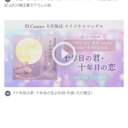
記」』大川隆法書き下ろし小説
arrow_circle_right
『十年目の君・十年目の恋』（作詞・作曲：大川隆法）