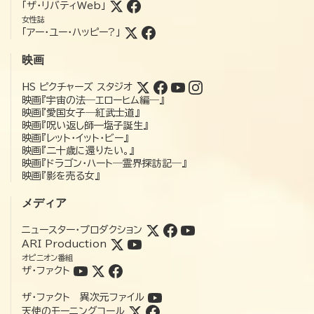
「ザ・リバティWeb」
女性誌
「アー・ユー・ハッピー?」
映画
HS ピクチャーズ スタジオ
映画『宇宙の法―エローヒム編―』
映画『愛国女子―紅武士道』
映画『呪い返し師—塩子誕生』
映画『レット・イット・ビー』
映画『二十歳に還りたい。』
映画『ドラゴン・ハート―霊界探訪記―』
映画『影を売る女』
メディア
ニュースター・プロダクション
ARI Production
オピニオン番組
ザ・ファクト
ザ・ファクト 異次元ファイル
天使のモーニングコール