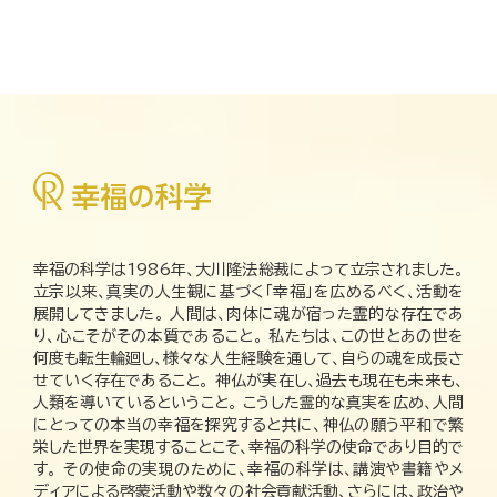
幸福の科学は1986年、大川隆法総裁によって立宗されました。
立宗以来、真実の人生観に基づく「幸福」を広めるべく、活動を
展開してきました。 人間は、肉体に魂が宿った霊的な存在であ
り、心こそがその本質であること。 私たちは、この世とあの世を
何度も転生輪廻し、様々な人生経験を通して、自らの魂を成長さ
せていく存在であること。 神仏が実在し、過去も現在も未来も、
人類を導いているということ。 こうした霊的な真実を広め、人間
にとっての本当の幸福を探究すると共に、神仏の願う平和で繁
栄した世界を実現することこそ、幸福の科学の使命であり目的で
す。 その使命の実現のために、幸福の科学は、講演や書籍やメ
ディアによる啓蒙活動や数々の社会貢献活動、さらには、政治や