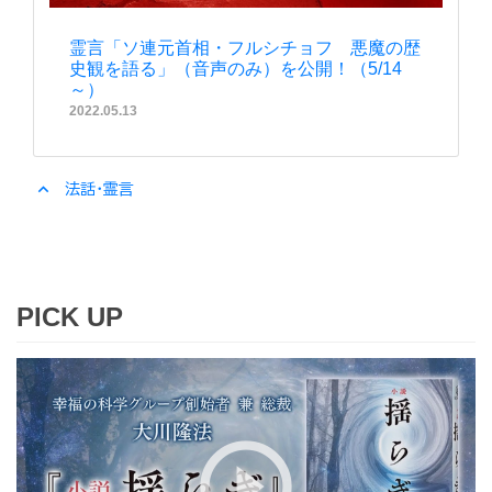
霊言「ソ連元首相・フルシチョフ 悪魔の歴
史観を語る」（音声のみ）を公開！（5/14
～）
2022.05.13
expand_less
法話・霊言
PICK UP