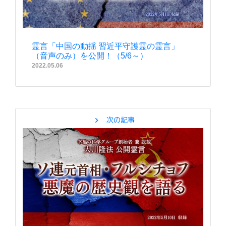
霊言「中国の動揺 習近平守護霊の霊言」
（音声のみ）を公開！（5/6～）
2022.05.06
chevron_right
次の記事