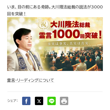
いま、目の前にある奇跡。大川隆法総裁の説法が3000
回を突破！
霊言・リーディングについて
print
シェア：