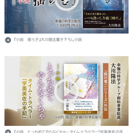
arrow_circle_right
『小説 揺らぎ』大川隆法書き下ろし小説
arrow_circle_right
『小説 とっちめてやらなくちゃ－タイム・トラベラー「宇高美佐の手