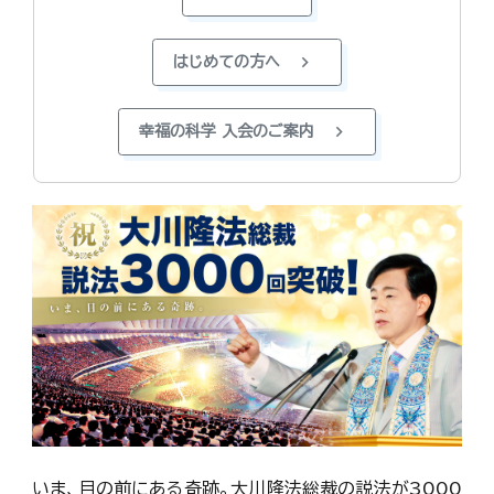
chevron_right
はじめての方へ
chevron_right
幸福の科学 入会のご案内
いま、目の前にある奇跡。大川隆法総裁の説法が3000