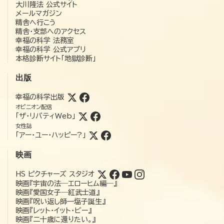
大川隆法 公式サイト
メールマガジン
精舎へ行こう
精舎・支部へのアクセス
幸福の科学 法務室
幸福の科学 公式アプリ
本格診断サイト「地獄診断」
出版
幸福の科学出版
オピニオン配信
「ザ・リバティWeb」
女性誌
「アー・ユー・ハッピー?」
映画
HS ピクチャーズ スタジオ
映画『宇宙の法―エローヒム編―』
映画『愛国女子―紅武士道』
映画『呪い返し師—塩子誕生』
映画『レット・イット・ビー』
映画『二十歳に還りたい。』