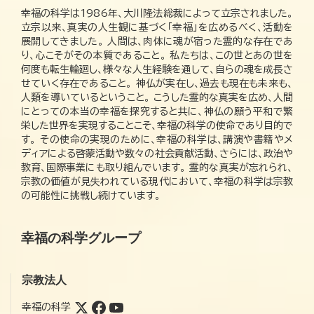
幸福の科学は1986年、大川隆法総裁によって立宗されました。
立宗以来、真実の人生観に基づく「幸福」を広めるべく、活動を
展開してきました。 人間は、肉体に魂が宿った霊的な存在であ
り、心こそがその本質であること。 私たちは、この世とあの世を
何度も転生輪廻し、様々な人生経験を通して、自らの魂を成長さ
せていく存在であること。 神仏が実在し、過去も現在も未来も、
人類を導いているということ。 こうした霊的な真実を広め、人間
にとっての本当の幸福を探究すると共に、神仏の願う平和で繁
栄した世界を実現することこそ、幸福の科学の使命であり目的で
す。 その使命の実現のために、幸福の科学は、講演や書籍やメ
ディアによる啓蒙活動や数々の社会貢献活動、さらには、政治や
教育、国際事業にも取り組んでいます。 霊的な真実が忘れられ、
宗教の価値が見失われている現代において、幸福の科学は宗教
の可能性に挑戦し続けています。
幸福の科学グループ
宗教法人
幸福の科学