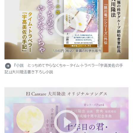
arrow_circle_right
『小説 とっちめてやらなくちゃ－タイム・トラベラー「宇高美佐の手
記」』大川隆法書き下ろし小説