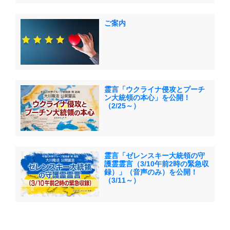
ご案内
霊言「ウクライナ侵攻とプーチ
ン大統領の本心」を公開！
（2/25～）
霊言「ゼレンスキー大統領の守
護霊霊言（3/10午前2時の緊急収
録）」（音声のみ）を公開！
（3/11～）