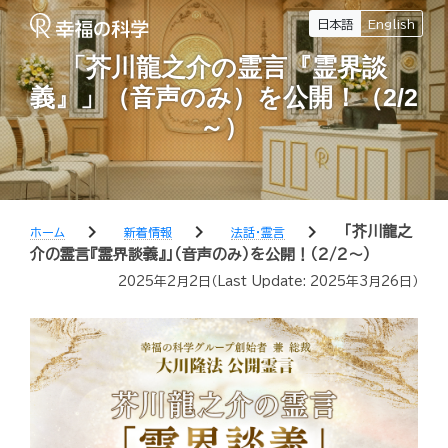
日本語
English
「芥川龍之介の霊言『霊界談
義』」（音声のみ）を公開！（2/2
～）
chevron_right
chevron_right
chevron_right
「芥川龍之
ホーム
新着情報
法話・霊言
介の霊言『霊界談義』」（音声のみ）を公開！（2/2～）
2025年2月2日
（Last Update:
2025年3月26日
）