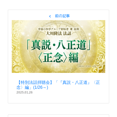
chevron_left
前の記事
【特別法話拝聴会】「『真説・八正道』〈正
念〉編」(1/26～)
2025.01.26