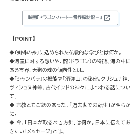
open_in_new
映画『ドラゴン・ハート－霊界探訪記－』
【POINT】
◆『蜘蛛の糸』に込められた仏教的な学びとは何か。
◆河童に対する想いや、龍（ドラゴン）の特徴、海の中に
ある霊界、天狗の魂の傾向性とは。
◆「シャンバラ」の機能や「須弥山」の秘密。クリシュナ神、
ヴィシュヌ神等、古代インドの神々にまつわる話につい
て。
◆ 宗教ともご縁のあった、「過去世での転生」が明らか
に。
◆ 今、「日本が取るべき方針」は何か。日本に伝えてお
きたい「メッセージ」とは。