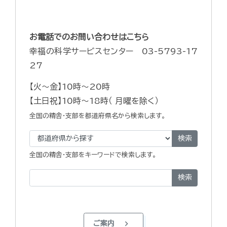
お電話でのお問い合わせはこちら
幸福の科学サービスセンター 03-5793-17
27
【火～金】10時～20時
【土日祝】10時～18時（ 月曜を除く）
全国の精舎・支部を都道府県名から検索します。
検索
全国の精舎・支部をキーワードで検索します。
検索
chevron_right
ご案内