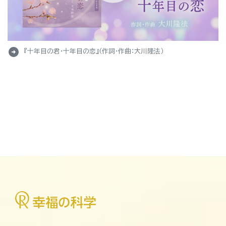
arrow_circle_right
『十年目の君・十年目の恋』（作詞・作曲：大川隆法）