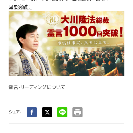
回を突破！
霊言・リーディングについて
print
シェア：