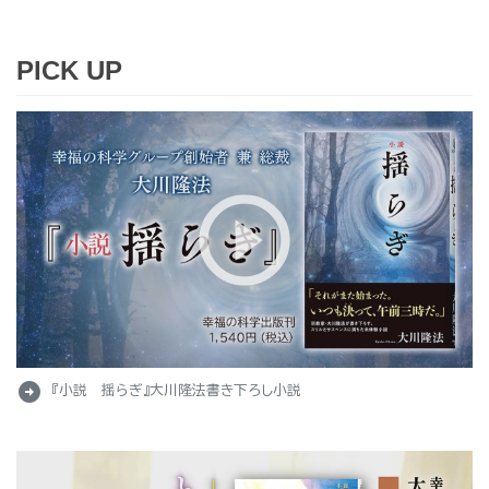
PICK UP
arrow_circle_right
『小説 揺らぎ』大川隆法書き下ろし小説