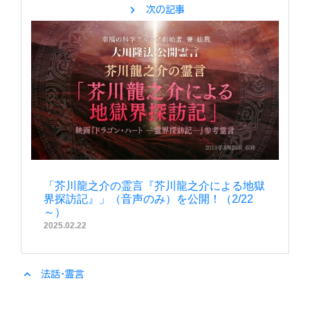
chevron_right
次の記事
「芥川龍之介の霊言『芥川龍之介による地獄
界探訪記』」（音声のみ）を公開！（2/22
～）
2025.02.22
expand_less
法話・霊言