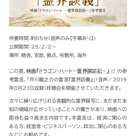
所要時間：約85分（音声のみ【字幕あり】）
公開期間：25/2/2～
場所：精舎, 支部, 拠点, 布教所, 海外
この度、
映画『ドラゴン・ハート－霊界探訪記－』
の参
open_in_new
考霊言、「芥川龍之介の霊言『霊界談義』」（音声／2019
年8月21日収録）拝聴会を開催させていただきます。
次々に繰り広げられる客観的な霊界描写に、まだまだ未
知の領域が広がっていることへの驚きがあり、映画への
期待も益々高まる内容です。本霊言は、 経済に関心の
ある方、経営者・ビジネスパーソン、政治に関心のある方
などにお勧めです。