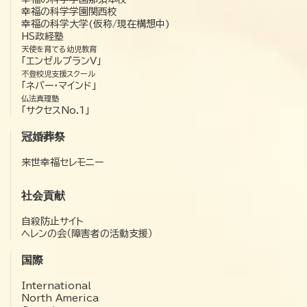
幸福の科学学園関西校
幸福の科学大学(仮称/現在構想中)
HS政経塾
天使を育てる幼児教育
「エンゼルプランV」
不登校児支援スクール
「ネバー・マインド」
仏法真理塾
「サクセスNo.1」
冠婚葬祭
来世幸福セレモニー
社会貢献
自殺防止サイト
ヘレンの会（障害者の活動支援）
国際
International
North America