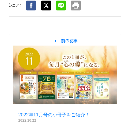
print
シェア：
chevron_left
前の記事
2022年11月号の小冊子をご紹介！
2022.10.22