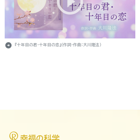
arrow_circle_right
『十年目の君・十年目の恋』（作詞・作曲：大川隆法）