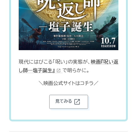
現代にはびこる「呪い」の実態が、
映画『呪い返
し師―塩子誕生』
で明らかに。
open_in_new
＼映画公式サイトはコチラ／
open_in_new
見てみる