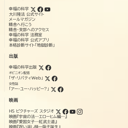
幸福の科学
大川隆法 公式サイト
メールマガジン
精舎へ行こう
精舎・支部へのアクセス
幸福の科学 法務室
幸福の科学 公式アプリ
本格診断サイト「地獄診断」
出版
幸福の科学出版
オピニオン配信
「ザ・リバティWeb」
女性誌
「アー・ユー・ハッピー?」
映画
HS ピクチャーズ スタジオ
映画『宇宙の法―エローヒム編―』
映画『愛国女子―紅武士道』
映画『呪い返し師—塩子誕生』