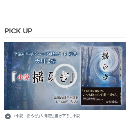
PICK UP
arrow_circle_right
『小説 揺らぎ』大川隆法書き下ろし小説