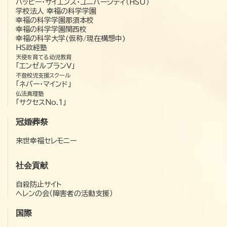
ハッピー・サイエンス・ユニバーシティ（HSU）
学校法人 幸福の科学学園
幸福の科学学園那須本校
幸福の科学学園関西校
幸福の科学大学(仮称/現在構想中)
HS政経塾
天使を育てる幼児教育
「エンゼルプランV」
不登校児支援スクール
「ネバー・マインド」
仏法真理塾
「サクセスNo.1」
冠婚葬祭
来世幸福セレモニー
社会貢献
自殺防止サイト
ヘレンの会（障害者の活動支援）
国際