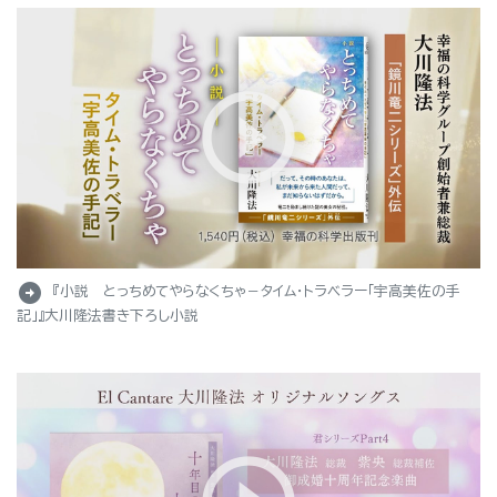
arrow_circle_right
『小説 とっちめてやらなくちゃ－タイム・トラベラー「宇高美佐の手
記」』大川隆法書き下ろし小説