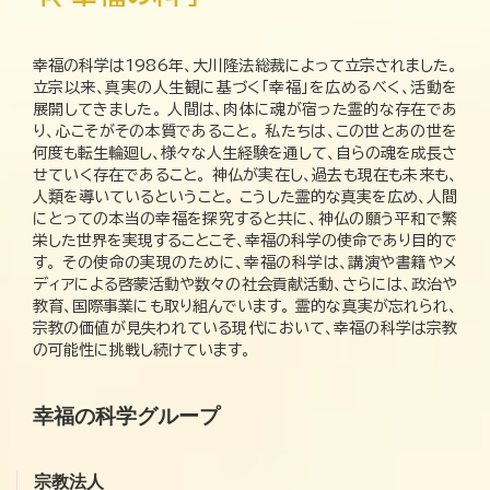
幸福の科学は1986年、大川隆法総裁によって立宗されました。
立宗以来、真実の人生観に基づく「幸福」を広めるべく、活動を
展開してきました。 人間は、肉体に魂が宿った霊的な存在であ
り、心こそがその本質であること。 私たちは、この世とあの世を
何度も転生輪廻し、様々な人生経験を通して、自らの魂を成長さ
せていく存在であること。 神仏が実在し、過去も現在も未来も、
人類を導いているということ。 こうした霊的な真実を広め、人間
にとっての本当の幸福を探究すると共に、神仏の願う平和で繁
栄した世界を実現することこそ、幸福の科学の使命であり目的で
す。 その使命の実現のために、幸福の科学は、講演や書籍やメ
ディアによる啓蒙活動や数々の社会貢献活動、さらには、政治や
教育、国際事業にも取り組んでいます。 霊的な真実が忘れられ、
宗教の価値が見失われている現代において、幸福の科学は宗教
の可能性に挑戦し続けています。
幸福の科学グループ
宗教法人