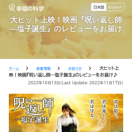
日本語
English
大ヒット上映！映画『呪い返し師
―塩子誕生』のレビューをお届け
♪
chevron_right
chevron_right
chevron_right
大ヒット上
ホーム
新着情報
お知らせ
映！映画『呪い返し師―塩子誕生』のレビューをお届け♪
2022年10月13日
（Last Update:
2022年11月17日
）