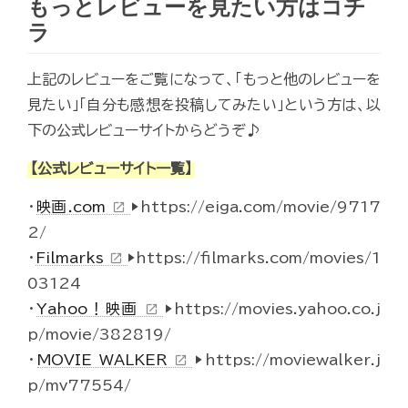
もっとレビューを見たい方はコチ
ラ
上記のレビューをご覧になって、「もっと他のレビューを
見たい」「自分も感想を投稿してみたい」という方は、以
下の公式レビューサイトからどうぞ♪
【公式レビューサイト一覧】
・
映画.com
▶https://eiga.com/movie/9717
open_in_new
2/
・
Filmarks
▶https://filmarks.com/movies/1
open_in_new
03124
・
Yahoo！映画
▶https://movies.yahoo.co.j
open_in_new
p/movie/382819/
・
MOVIE WALKER
▶https://moviewalker.j
open_in_new
p/mv77554/