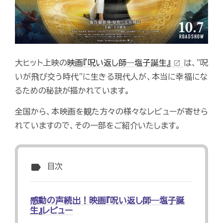
大ヒット上映の
映画『呪い返し師―塩子誕生』
は、"呪
open_in_new
いが飛び交う時代"に生きる現代人が、本当に幸福にな
るための秘訣が描かれています。
全国から、本映画を観た方々の様々なレビューが寄せら
れていますので、その一部をご紹介いたします。
label
目次
感動の声続出！映画『呪い返し師―塩子誕
生』レビュー