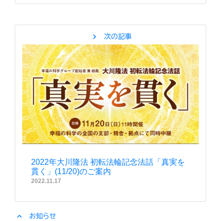
chevron_right
次の記事
2022年大川隆法 初転法輪記念法話「真実を
貫く」(11/20)のご案内
2022.11.17
expand_less
お知らせ