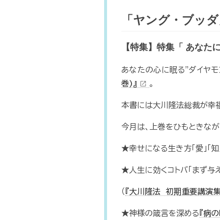
「ヤング・ブッダ」N
【特集】特集「 あなた
あなたの心に眠る"ダイヤモ
巻)』
。
open_in_new
本書には大川隆法総裁が幸福
今月は、上巻をひもときなが
★幸せになる生き方「愛」「知」
★人生に効くコトバ「まず与
（
『大川隆法 初期重要講演集 
★神様の箴言を深める
『病