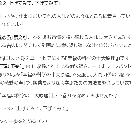
232「上げてみて、下げてみて」
。
難しさや、仕事において他の人はどのようなところに着目してい
れています。
進める」第2回
。「本を読む習慣を持ち続ける人」は、大きく成功
れる古典は、努力して計画的に繰り返し読まなければならないこ
福にし、地球をユートピアにする『幸福の科学の十大原理』」です
原理（下巻）』
に収録されている御法話を、一つずつコンパクト
open_in_new
怒りの心を「幸福の科学の十大原理」で克服し、人間関係の問題
らの感動の声」や、経典をより深く学ぶための方法を紹介していま
、『幸福の科学の十大原理（上・下巻）』を深めてみませんか？
.232「上げてみて、下げてみて」
お、一歩を進める」（2）