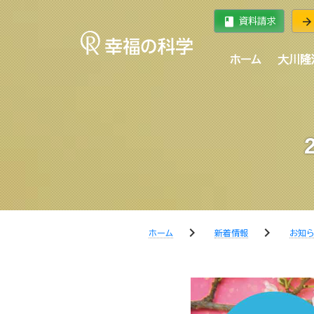
book
arrow_forward
資料請求
ホーム
大川隆
chevron_right
chevron_right
ホーム
新着情報
お知