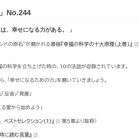
o.244
には、幸せになる力がある。 」
ンドの原石"が磨かれる書籍
『幸福の科学の十大原理(上巻)』
open_in_new
の科学を立ち上げた時の、10の法話が収録されています。
ら、「幸せになるための力」を磨いていきましょう。
「反省」「発展」
える愛から始めよう」
ベストセレクション(1)』
第５章より抜粋）
open_in_new
の時に読む言葉』
open_in_new