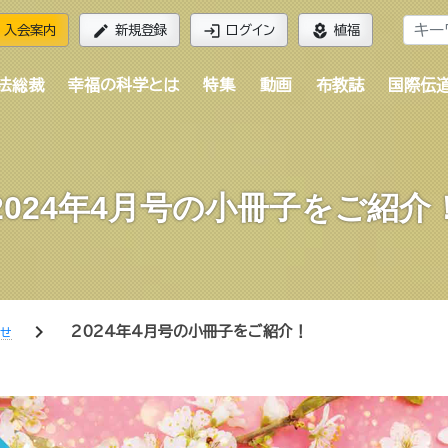
edit
login
local_florist
入会案内
新規登録
ログイン
植福
法総裁
幸福の科学とは
特集
動画
布教誌
国際伝
2024年4月号の小冊子をご紹介
chevron_right
2024年4月号の小冊子をご紹介！
らせ