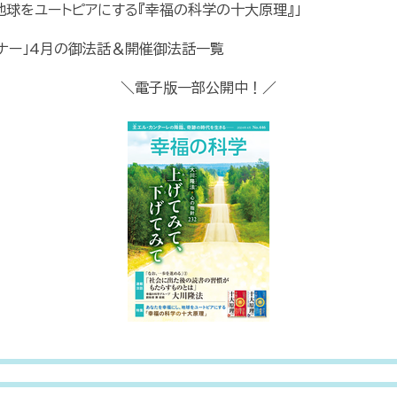
地球をユートピアにする『幸福の科学の十大原理』」
ナー」4月の御法話＆開催御法話一覧
＼電子版一部公開中！／