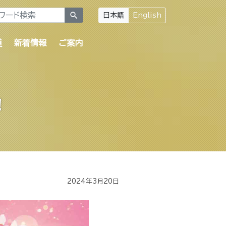
search
日本語
English
道
新着情報
ご案内
！
2024年3月20日