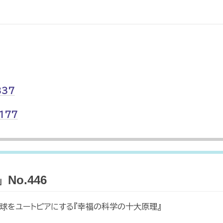
337
177
o.446
地球をユートピアにする『幸福の科学の十大原理』