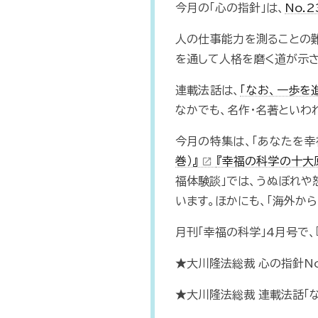
今月の「心の指針」は、
No.
人の仕事能力を測ることの
を通して人格を磨く道が示さ
連載法話は、
「なお、一歩を
なかでも、名作・名著といわ
今月の特集は、「あなたを幸
巻）』
『幸福の科学の十大
open_in_new
福体験談」では、うぬぼれや
います。ほかにも、「海外か
月刊「幸福の科学」4月号で
★大川隆法総裁 心の指針No
★大川隆法総裁 連載法話「な