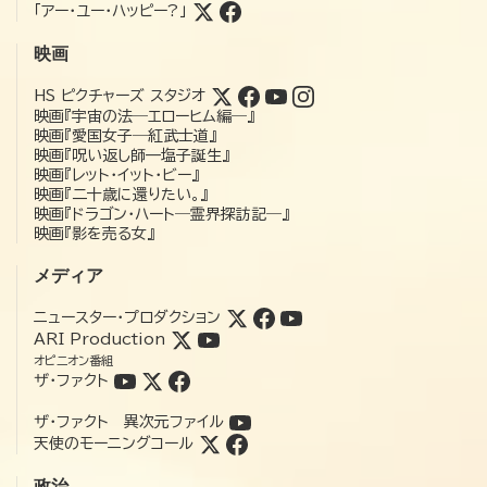
「アー・ユー・ハッピー?」
映画
HS ピクチャーズ スタジオ
映画『宇宙の法―エローヒム編―』
映画『愛国女子―紅武士道』
映画『呪い返し師—塩子誕生』
映画『レット・イット・ビー』
映画『二十歳に還りたい。』
映画『ドラゴン・ハート―霊界探訪記―』
映画『影を売る女』
メディア
ニュースター・プロダクション
ARI Production
オピニオン番組
ザ・ファクト
ザ・ファクト 異次元ファイル
天使のモーニングコール
政治