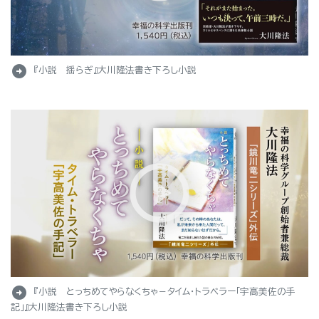
arrow_circle_right
『小説 揺らぎ』大川隆法書き下ろし小説
arrow_circle_right
『小説 とっちめてやらなくちゃ－タイム・トラベラー「宇高美佐の手
記」』大川隆法書き下ろし小説