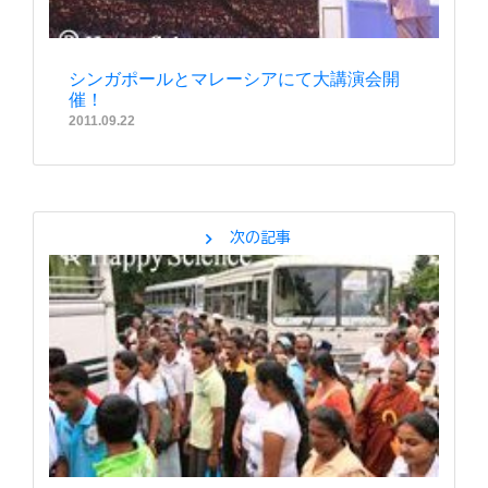
シンガポールとマレーシアにて大講演会開
催！
2011.09.22
chevron_right
次の記事