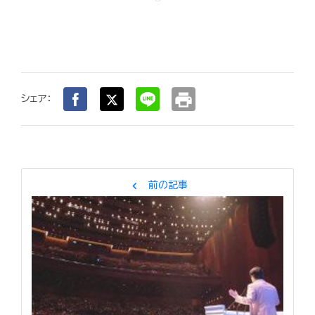
print
シェア：
chevron_left
前の記事