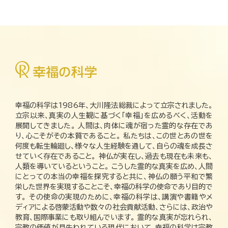
幸福の科学は1986年、大川隆法総裁によって立宗されました。
立宗以来、真実の人生観に基づく「幸福」を広めるべく、活動を
展開してきました。 人間は、肉体に魂が宿った霊的な存在であ
り、心こそがその本質であること。 私たちは、この世とあの世を
何度も転生輪廻し、様々な人生経験を通して、自らの魂を成長さ
せていく存在であること。 神仏が実在し、過去も現在も未来も、
人類を導いているということ。 こうした霊的な真実を広め、人間
にとっての本当の幸福を探究すると共に、神仏の願う平和で繁
栄した世界を実現することこそ、幸福の科学の使命であり目的で
す。 その使命の実現のために、幸福の科学は、講演や書籍やメ
ディアによる啓蒙活動や数々の社会貢献活動、さらには、政治や
教育、国際事業にも取り組んでいます。 霊的な真実が忘れられ、
宗教の価値が見失われている現代において、幸福の科学は宗教