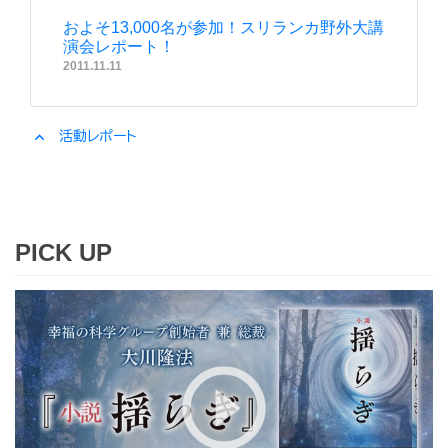
およそ13,000名が参加！スリランカ野外大講
演会レポート！
2011.11.11
expand_less
活動レポート
PICK UP