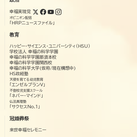
幸福実現党
オピニオン配信
「HRPニュースファイル」
教育
ハッピー・サイエンス・ユニバーシティ（HSU）
学校法人 幸福の科学学園
幸福の科学学園那須本校
幸福の科学学園関西校
幸福の科学大学(仮称/現在構想中)
HS政経塾
天使を育てる幼児教育
「エンゼルプランV」
不登校児支援スクール
「ネバー・マインド」
仏法真理塾
「サクセスNo.1」
冠婚葬祭
来世幸福セレモニー