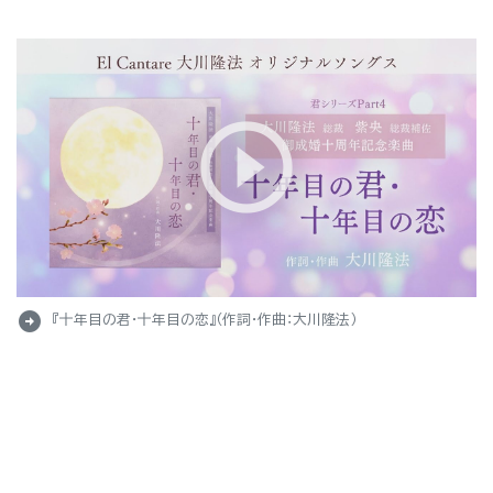
arrow_circle_right
『十年目の君・十年目の恋』（作詞・作曲：大川隆法）