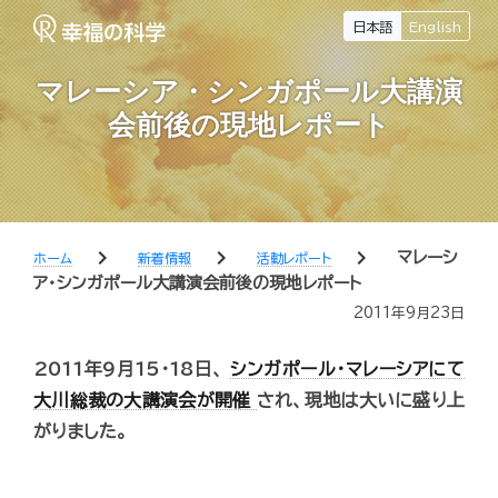
日本語
English
マレーシア・シンガポール大講演
会前後の現地レポート
chevron_right
chevron_right
chevron_right
マレーシ
ホーム
新着情報
活動レポート
ア・シンガポール大講演会前後の現地レポート
2011年9月23日
2011年9月15・18日、
シンガポール・マレーシアにて
大川総裁の大講演会が開催
され、現地は大いに盛り上
がりました。