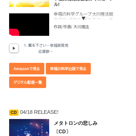
ル!
幸福の科学グループ大川隆法総
裁作詞・作曲の「翼を下さい―幸
福実現党応援歌―」がリニューア
作詞/作曲: 大川隆法
ル発売！
一人ひとりの幸福を実現してい
1. 翼を下さい―幸福実現党
くために、勇気と希望を携えた
黄金の翼・天使の翼で力強く羽
応援歌―
ばたいていく決意が感じられる
一曲です。
Amazonで見る
幸福の科学出版で見る
◆収録内容
1.翼を下さい―幸福実現党応援
デジタル配信一覧
歌―（Renewal Ver.）（歌 恍
多）
2.翼を下さい―幸福実現党応
援歌―（Renewal Ver.）
Instrumental
04/18 RELEASE!
CD
メタトロンの悲しみ
〔CD〕