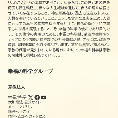
り、心こそがその本質であること。 私たちは、この世とあの世を
何度も転生輪廻し、様々な人生経験を通して、自らの魂を成長さ
せていく存在であること。 神仏が実在し、過去も現在も未来も、
人類を導いているということ。 こうした霊的な真実を広め、人間
にとっての本当の幸福を探究すると共に、神仏の願う平和で繁
栄した世界を実現することこそ、幸福の科学の使命であり目的で
す。 その使命の実現のために、幸福の科学は、講演や書籍やメ
ディアによる啓蒙活動や数々の社会貢献活動、さらには、政治や
教育、国際事業にも取り組んでいます。 霊的な真実が忘れられ、
宗教の価値が見失われている現代において、幸福の科学は宗教
の可能性に挑戦し続けています。
幸福の科学グループ
宗教法人
幸福の科学
大川隆法 公式サイト
メールマガジン
精舎へ行こう
精舎・支部へのアクセス