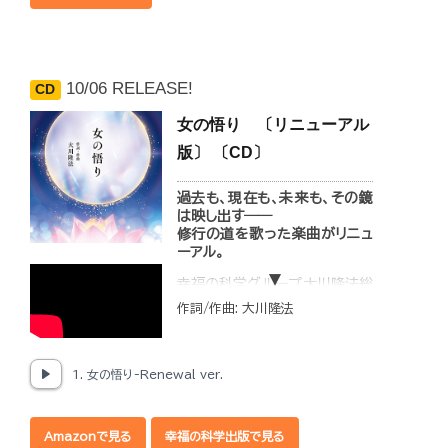
（歌 篠原紗英）
2. The Real
Exorcist―Renewal ver.
（English）（歌 篠原紗英）
3. The Real
10/06 RELEASE!
CD
Exorcist―Renewal ver.
（Instrumental）
女の悟り 〔リニューアル
4. The Real
版〕 〔CD〕
Exorcist―Renewal ver.
（English）（Instrumental）
過去も、現在も、未来も、その鏡
は映し出す――
修行の道を歌った楽曲がリニュ
ーアル。
幸福の科学グループ大川隆法総
裁作詞・作曲の「女の悟り」がリ
作詞/作曲: 大川隆法
ニューアル発売！
「外見の美」ではない、「本当の
美」とは何か。
1. 女の悟り-Renewal ver.
容姿や肩書、言葉や振る舞いな
ど、外から見えるもので自分を
Amazonで見る
幸福の科学出版で見る
ごまかす危険性と、