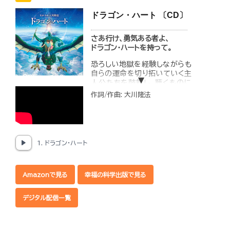
れることにもなりかねません。
あなたの周りの方、そしてあな
ドラゴン・ハート 〔CD〕
た自身も、自らの「心」のあり方
を振り返り、正していくために、
さあ行け、勇気ある者よ、
ぜひお聴きいただきたい一曲で
ドラゴン・ハートを持って。
す。
恐ろしい地獄を経験しながらも
◆収録内容
自らの運命を切り拓いていく主
1. さらば、うぬぼれ天狗-
人公たちを鼓舞し、聴くものに
Renewal ver. (歌 Ayano)
未知の世界に飛び込む勇気を与
2. さらば、うぬぼれ天狗-
作詞/作曲: 大川隆法
える力強い楽曲です。
Renewal ver.
かつてないスケールのスピリチ
(Instrumental)
ュアルアドベンチャー
映画『ドラゴン・ハート―霊界探
訪記―』2025年5月23日公
1. ドラゴン・ハート
★天狗とは★
開!
霊界の「裏側」と呼ば
◆収録内容
れる世界の存在。利己
1.ドラゴン・ハート(歌 恍多)
心が強く、自己実現や
Amazonで見る
幸福の科学出版で見る
2.ドラゴン・ハート
急速な成功を好む。
(Instrumental)
自慢の心が強く、自ら
デジタル配信一覧
の成功にうぬぼれて
「髙転び」する傾向が
ある。