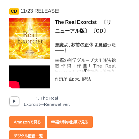
11/23 RELEASE!
CD
The Real Exorcist 〔リ
ニューアル版〕 〔CD〕
悪魔よ、お前の正体は見破った
――！
幸福の科学グループ大川隆法総
裁作詞・作曲「The Real
Exorcist」の日本語版・英語版
のカップリングCDがリニューア
作詞/作曲: 大川隆法
ル発売！
40年以上、霊的存在を検証し続
けてきた大川隆法総裁が説く悪
1. The Real
霊・悪魔を撃退する方法（エクソ
Exorcist―Renewal ver.
シズム）の一端が込められた楽
曲です。
◆収録内容
Amazonで見る
幸福の科学出版で見る
1. The Real
デジタル配信一覧
Exorcist―Renewal ver.