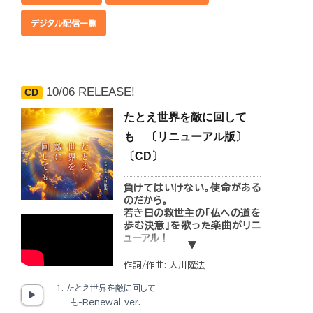
心を磨くことの大切さが歌われ
デジタル配信一覧
た楽曲です。
◆収録内容
1.「女の悟り-Renewal ver.」
（歌 大澤美也子）
10/06 RELEASE!
CD
2.「女の悟り-Renewal ver.」
（Instrumental）
たとえ世界を敵に回して
も 〔リニューアル版〕
〔CD〕
負けてはいけない。使命がある
のだから。
若き日の救世主の「仏への道を
歩む決意」を歌った楽曲がリニ
ューアル！
幸福の科学グループ大川隆法総
作詞/作曲: 大川隆法
裁作詞・作曲の「たとえ世界を敵
に回しても」がリニューアル発
1. たとえ世界を敵に回して
売！
も-Renewal ver.