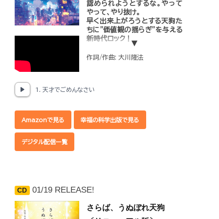
認められようとするな。やって
やって、やり抜け。
早く出来上がろうとする天狗た
ちに"価値観の揺らぎ"を与える
新時代ロック！
「早く活躍して認められたい」と
作詞/作曲: 大川隆法
願う若者の気持ちに対する理解
と共感が示されながら、「若くし
て認められようとせず、努力を
重ね、自分の道を歩み続けるこ
1. 天才でごめんなさい
とが大切である」というメッセー
ジが込められています。
Amazonで見る
幸福の科学出版で見る
◆収録内容
1.「天才でごめんなさい」（歌 小
原ゆかり）
デジタル配信一覧
2.「天才でごめんなさい」
（Instrumental）
01/19 RELEASE!
CD
さらば、うぬぼれ天狗