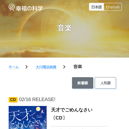
日本語
English
音楽
chevron_right
chevron_right
音楽
ホーム
大川隆法総裁
新着順
人気順
02/16 RELEASE!
CD
天才でごめんなさい
〔CD〕