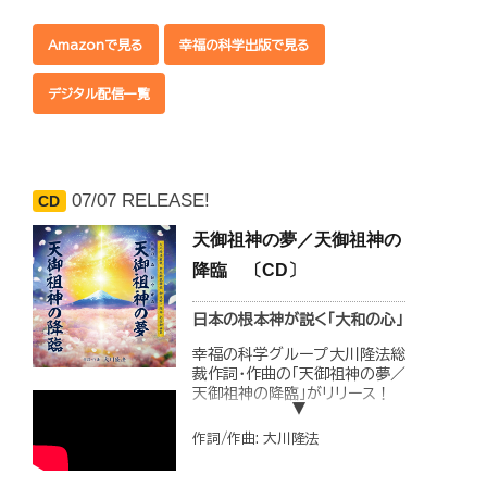
大川隆法総裁が、宗教家として
立たれた時の決意が込められた
Amazonで見る
幸福の科学出版で見る
一曲。
全世界の人々の幸福のために、
デジタル配信一覧
すべてを捨てて立たれた気概が
心に響いてきます。
◆収録内容
1.「たとえ世界を敵に回しても-
07/07 RELEASE!
CD
Renewal ver.」（歌 小原ゆか
り）
天御祖神の夢／天御祖神の
2.「たとえ世界を敵に回しても-
降臨 〔CD〕
Renewal ver.」
（Instrumental）
日本の根本神が説く「大和の心」
幸福の科学グループ大川隆法総
裁作詞・作曲の「天御祖神の夢／
天御祖神の降臨」がリリース！
日本民族の「祖」にあたる創造神
作詞/作曲: 大川隆法
にして、日本の最高神である「天
御祖神(あめのみおやがみ)」
の、「大和の国」に込められた理