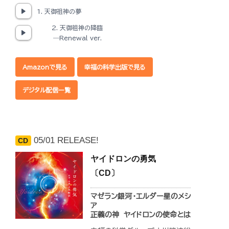
想や願いが歌われた「天御祖神
1. 天御祖神の夢
の夢」と、約3万年前に宇宙から
富士山の裾野に降り立ったとさ
2. 天御祖神の降臨
れる天御祖神の降臨の真実につ
―Renewal ver.
いて歌われた「天御祖神の降臨」
(リニューアルバージョン)の2曲
を収録。
Amazonで見る
幸福の科学出版で見る
今までの常識が覆ると共に、こ
の日本に生まれたことを心から
デジタル配信一覧
誇りに思える楽曲です。
◆収録内容
1.「天御祖神の夢」〈大川隆法総
05/01 RELEASE!
CD
裁 紫央総裁補佐 御成婚十周年
記念御神歌〉（歌 大門一也）
ヤイドロンの勇気
2.「天御祖神の降臨
―Renewal ver.」（歌 伊藤
〔CD〕
純）
3.「天御祖神の夢」
マゼラン銀河・エルダー星のメシ
（Instrumental）
ア
4.「天御祖神の降臨
正義の神 ヤイドロンの使命とは
―Renewal ver.」
（Instrumental）