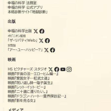
幸福の科学 法務室
幸福の科学 公式アプリ
本格診断サイト「地獄診断」
出版
幸福の科学出版
オピニオン配信
「ザ・リバティWeb」
女性誌
「アー・ユー・ハッピー?」
映画
HS ピクチャーズ スタジオ
映画『宇宙の法―エローヒム編―』
映画『愛国女子―紅武士道』
映画『呪い返し師—塩子誕生』
映画『レット・イット・ビー』
映画『二十歳に還りたい。』
映画『ドラゴン・ハート―霊界探訪記―』
映画『影を売る女』
メディア