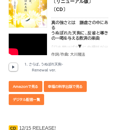
〔リニューアル版〕
〔CD〕
真の強さとは 謙虚さの中にあ
る
うぬぼれた天狗に、反省と導き
の一喝を与える救済の楽曲
「口を開けばすぐに自慢話が出
てくる」「ライバルに勝つためな
作詞/作曲: 大川隆法
ら手段を選ばない」「心のどこか
でいつも他人を見下している」
1. さらば、うぬぼれ天狗-
等…思い当たる節がある方は、
Renewal ver.
もしかすると、「うぬぼれ天狗」
へと近づいているかもしれませ
ん。
Amazonで見る
幸福の科学出版で見る
人間は死んだ後も、あの世に還
ってからの人生があり、生前の
デジタル配信一覧
思い・行いによって、死後、「どの
ような天国・地獄に行くか」が決
まります。
天狗的な心も、行き過ぎれば、
他人を不幸にする「悪」に繋が
り、死後、「地獄」で反省を求めら
12/15 RELEASE!
CD