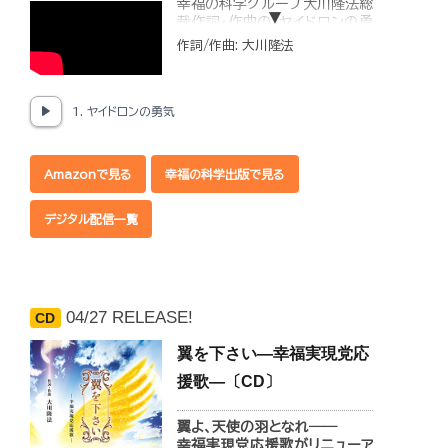
幸福の科学グループ大川隆法総
裁作詞・作曲の「ヤイドロンの勇
気」がリリース！
作詞/作曲: 大川隆法
地球を護り続けてきた正義の神
の存在と、その強さの根源につ
いて歌われた一曲です。
1. ヤイドロンの勇気
◆収録内容
1.ヤイドロンの勇気（歌 伊地知
Amazonで見る
幸福の科学出版で見る
宏幸）
2.ヤイドロンの勇気
（Instrumental）
デジタル配信一覧
04/27 RELEASE!
CD
翼を下さい―幸福実現党応
援歌―〔CD〕
翼よ、天使の羽となれ――
幸福実現党応援歌がリニューア