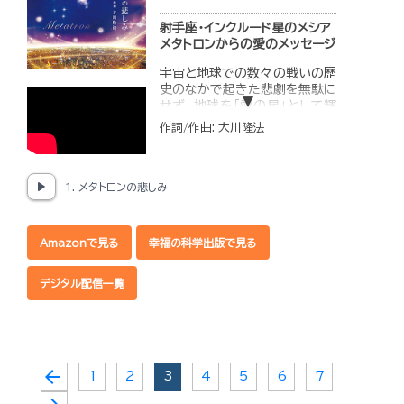
射手座・インクルード星のメシア
メタトロンからの愛のメッセージ
宇宙と地球での数々の戦いの歴
史のなかで起きた悲劇を無駄に
せず、地球を「愛の星」として輝
かせるために、血の汗を流し続
作詞/作曲: 大川隆法
け、神の自己犠牲を演じ続けて
きたメタトロンの愛と慈悲を感
じ取ることができる一曲です。
1. メタトロンの悲しみ
メタトロンの徹底した愛の精神
から、「本物の愛」とは何かを学
ぶことができます。
Amazonで見る
幸福の科学出版で見る
◆収録内容
デジタル配信一覧
1.メタトロンの悲しみ（歌 関奈
美）
2.メタトロンの悲しみ
（Instrumental）
arrow_back
(current)
1
2
3
4
5
6
7