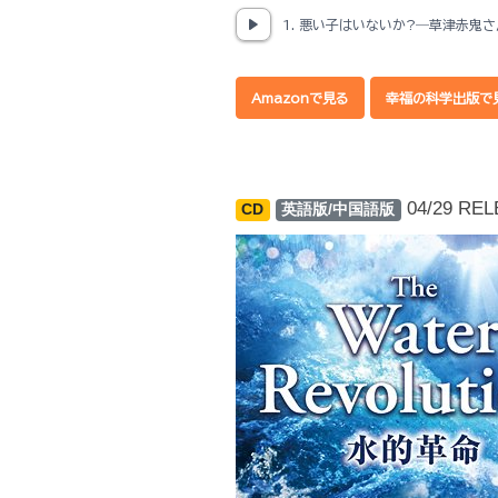
1. 悪い子はいないか?―草津赤鬼
Amazonで見る
幸福の科学出版で
04/29 REL
CD
英語版/中国語版