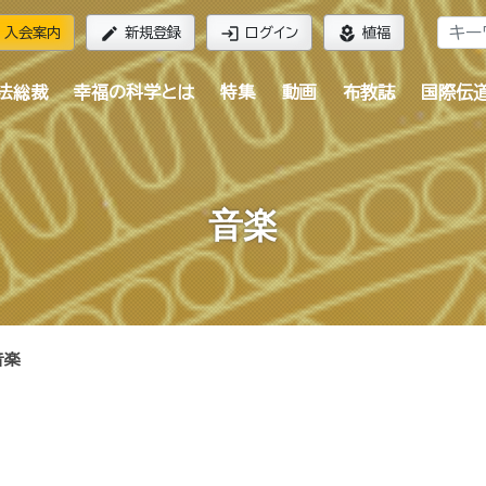
edit
login
local_florist
入会案内
新規登録
ログイン
植福
法総裁
幸福の科学とは
特集
動画
布教誌
国際伝
音楽
音楽