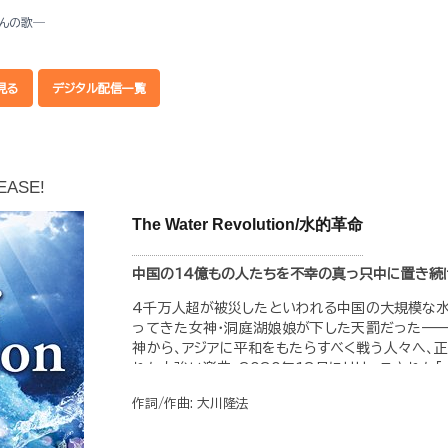
さんの歌―
見る
デジタル配信一覧
EASE!
The Water Revolution/水的革命
中国の14億もの人たちを不幸の真っ只中に置き続
4千万人超が被災したといわれる中国の大規模な水
ってきた女神・洞庭湖娘娘が下した天罰だった——
神から、アジアに平和をもたらすべく戦う人々へ、
れた力強い楽曲。2020年12月にリリースされた
す！
作詞/作曲: 大川隆法