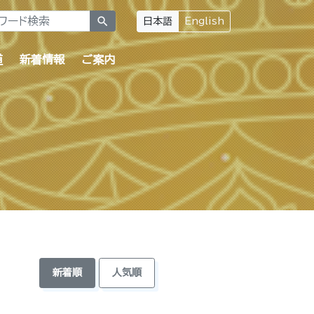
search
日本語
English
道
新着情報
ご案内
新着順
人気順