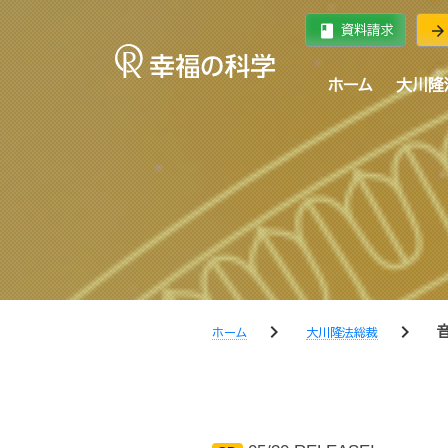
book
arrow_forward
資料請求
ホーム
大川隆
chevron_right
chevron_right
ホーム
大川隆法総裁