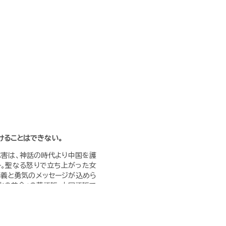
けることはできない。
害は、神話の時代より中国を護
。聖なる怒りで立ち上がった女
正義と勇気のメッセージが込めら
「水の革命」の英語版・中国語版で