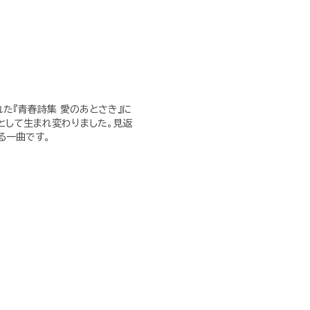
た『青春詩集 愛のあとさき』に
として生まれ変わりました。見返
る一曲です。