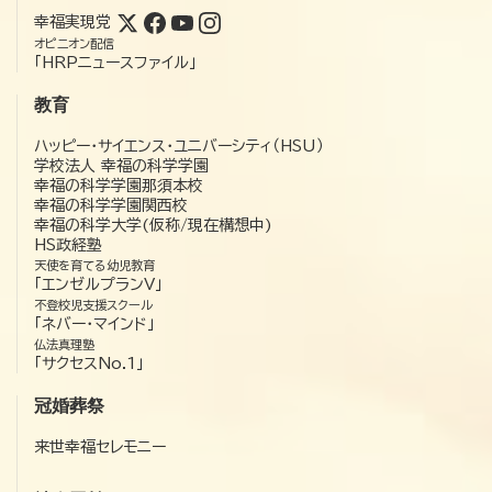
幸福実現党
オピニオン配信
「HRPニュースファイル」
教育
ハッピー・サイエンス・ユニバーシティ（HSU）
学校法人 幸福の科学学園
幸福の科学学園那須本校
幸福の科学学園関西校
幸福の科学大学(仮称/現在構想中)
HS政経塾
天使を育てる幼児教育
「エンゼルプランV」
不登校児支援スクール
「ネバー・マインド」
仏法真理塾
「サクセスNo.1」
冠婚葬祭
来世幸福セレモニー