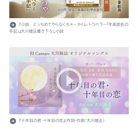
arrow_circle_right
『小説 とっちめてやらなくちゃ－タイム・トラベラー「宇高美佐の
手記」』大川隆法書き下ろし小説
arrow_circle_right
『十年目の君・十年目の恋』（作詞・作曲：大川隆法）