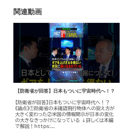
関連動画
【防衛省が回答】日本もついに宇宙時代へ！？
【防衛省が回答】日本もついに宇宙時代へ！？
《論点》①防衛省の未確認飛行物体への捉え方が
大きく変わった②米国の情報開示が日本の変化
の大きなきっかけになっている ↓詳しくは本編
で解説！https:...