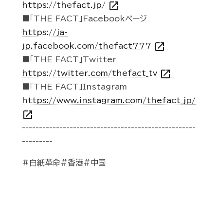
open_in_new
https://thefact.jp/
■「THE FACT」Facebookページ
https://ja-
open_in_new
jp.facebook.com/thefact777
■「THE FACT」Twitter
open_in_new
https://twitter.com/thefact_tv
■「THE FACT」Instagram
https://www.instagram.com/thefact_jp/
open_in_new
---------------------------------------------------
---------
#白紙革命#香港#中国