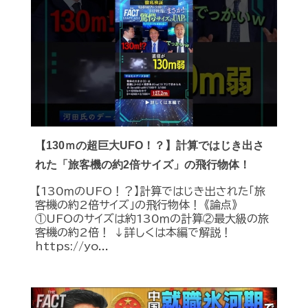
【130ｍの超巨大UFO！？】計算ではじき出さ
れた「旅客機の約2倍サイズ」の飛行物体！
【130ｍのUFO！？】計算ではじき出された「旅
客機の約2倍サイズ」の飛行物体！ 《論点》
①UFOのサイズは約130ｍの計算②最大級の旅
客機の約2倍！ ↓詳しくは本編で解説！
https://yo...