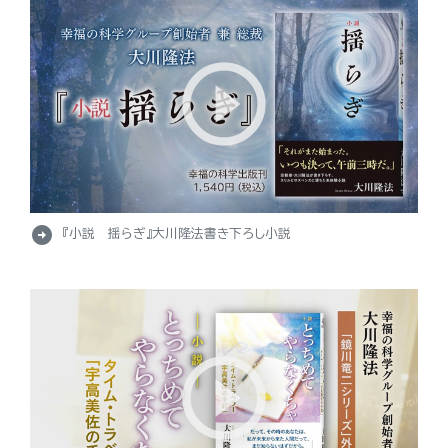
arrow_circle_right
『小説 揺らぎ』大川隆法書き下ろし小説