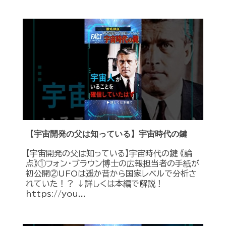
【宇宙開発の父は知っている】宇宙時代の鍵
【宇宙開発の父は知っている】宇宙時代の鍵 《論
点》①フォン・ブラウン博士の広報担当者の手紙が
初公開②UFOは遥か昔から国家レベルで分析さ
れていた！？ ↓詳しくは本編で解説！
https://you...