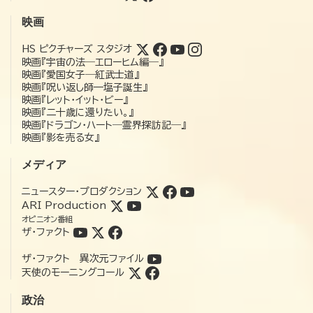
映画
HS ピクチャーズ スタジオ
映画『宇宙の法―エローヒム編―』
映画『愛国女子―紅武士道』
映画『呪い返し師—塩子誕生』
映画『レット・イット・ビー』
映画『二十歳に還りたい。』
映画『ドラゴン・ハート―霊界探訪記―』
映画『影を売る女』
メディア
ニュースター・プロダクション
ARI Production
オピニオン番組
ザ・ファクト
ザ・ファクト 異次元ファイル
天使のモーニングコール
政治