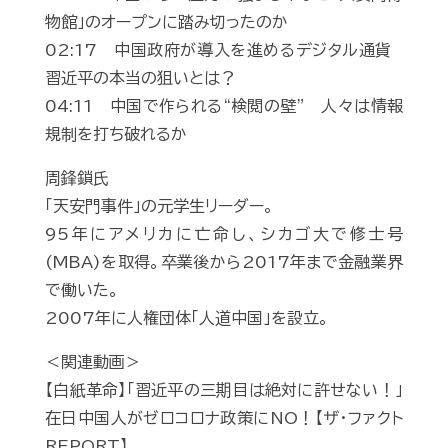
物館」のオープンに踏み切ったのか
02:17 中国政府が導入を進めるデジタル通貨
習近平の本当の狙いとは？
04:11 中国で作られる“検閲の壁” 人々は情報
規制を打ち破れるか
周鋒鎖氏
「天安門事件」の元学生リーダー。
95年にアメリカに亡命し、シカゴ大で修士号
(MBA)を取得。卒業後から2017年まで金融業界
で働いた。
2007年に人権団体「人道中国」を設立。
＜関連動画＞
【白紙革命】「習近平の三期目は絶対に許せない！」
在日中国人がゼロコロナ政策にNO！【ザ・ファクト
REPORT】