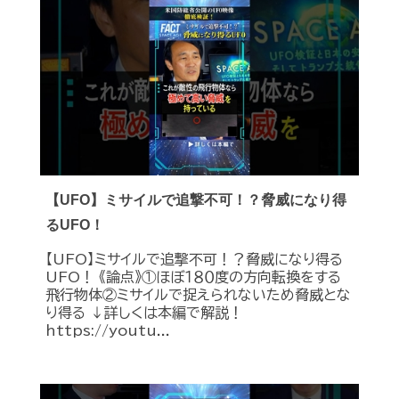
【UFO】ミサイルで追撃不可！？脅威になり得
るUFO！
【UFO】ミサイルで追撃不可！？脅威になり得る
UFO！ 《論点》①ほぼ１８０度の方向転換をする
飛行物体②ミサイルで捉えられないため脅威とな
り得る ↓詳しくは本編で解説！
https://youtu...