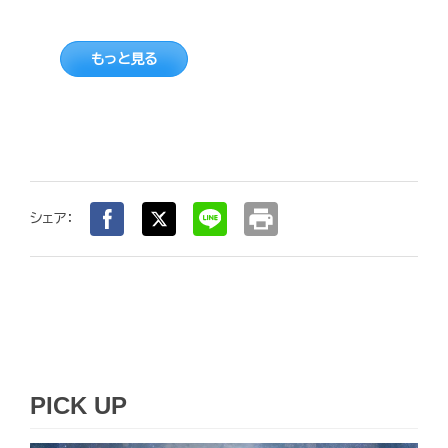
もっと見る
print
シェア：
PICK UP