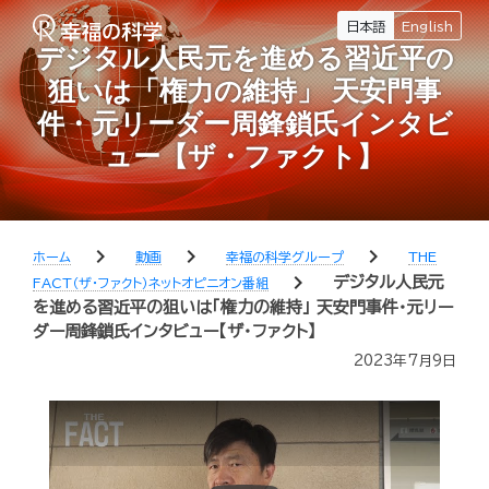
日本語
English
デジタル人民元を進める習近平の
狙いは「権力の維持」 天安門事
件・元リーダー周鋒鎖氏インタビ
ュー【ザ・ファクト】
chevron_right
chevron_right
chevron_right
ホーム
動画
幸福の科学グループ
THE
chevron_right
デジタル人民元
FACT（ザ・ファクト）ネットオピニオン番組
を進める習近平の狙いは「権力の維持」 天安門事件・元リー
ダー周鋒鎖氏インタビュー【ザ・ファクト】
2023年7月9日