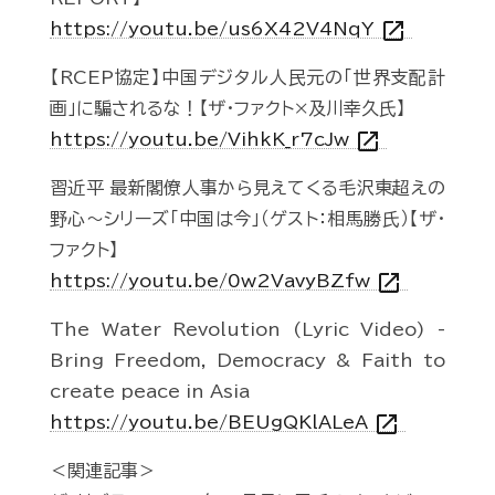
open_in_new
https://youtu.be/us6X42V4NqY
【RCEP協定】中国デジタル人民元の「世界支配計
画」に騙されるな！【ザ・ファクト×及川幸久氏】
open_in_new
https://youtu.be/VihkK_r7cJw
習近平 最新閣僚人事から見えてくる毛沢東超えの
野心～シリーズ「中国は今」（ゲスト：相馬勝氏）【ザ・
ファクト】
open_in_new
https://youtu.be/0w2VavyBZfw
The Water Revolution (Lyric Video) -
Bring Freedom, Democracy & Faith to
create peace in Asia
open_in_new
https://youtu.be/BEUgQKlALeA
＜関連記事＞