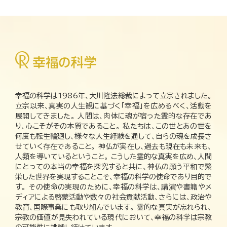
幸福の科学は1986年、大川隆法総裁によって立宗されました。
立宗以来、真実の人生観に基づく「幸福」を広めるべく、活動を
展開してきました。 人間は、肉体に魂が宿った霊的な存在であ
り、心こそがその本質であること。 私たちは、この世とあの世を
何度も転生輪廻し、様々な人生経験を通して、自らの魂を成長さ
せていく存在であること。 神仏が実在し、過去も現在も未来も、
人類を導いているということ。 こうした霊的な真実を広め、人間
にとっての本当の幸福を探究すると共に、神仏の願う平和で繁
栄した世界を実現することこそ、幸福の科学の使命であり目的で
す。 その使命の実現のために、幸福の科学は、講演や書籍やメ
ディアによる啓蒙活動や数々の社会貢献活動、さらには、政治や
教育、国際事業にも取り組んでいます。 霊的な真実が忘れられ、
宗教の価値が見失われている現代において、幸福の科学は宗教