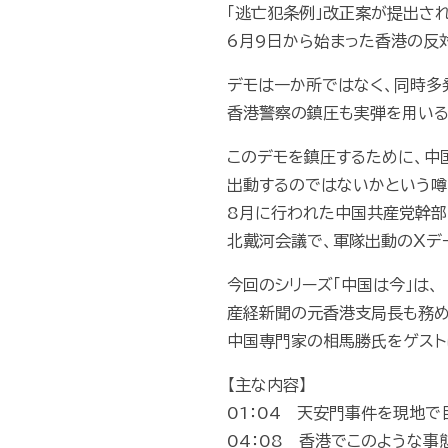
「逃亡犯条例」改正案が提出さ
6月9日から始まった香港の反
デモは一か所ではなく、同時多
香港警察の鎮圧も実弾を用いる
このデモを鎮圧するために、中
出動するのではないかという噂
8月に行われた中国共産党幹部
北戴河会議で、軍隊出動のＸデ
今回のシリーズ「中国は今」は、
産経新聞の元香港支局長も務
中国専門家の相馬勝氏をゲスト
【主な内容】
01：04 天安門事件を現地
04：08 香港でこのような