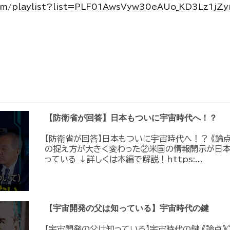
om/playlist?list=PLF01AwsVyw30eAUo_KD3Lz1jZ
【防衛省が回答】日本もついに宇宙時代へ！？
【防衛省が回答】日本もついに宇宙時代へ！？ 《論
の捉え方が大きく変わった②米国の情報開示が日
っている ↓詳しくは本編で解説！https:...
【宇宙開発の父は知っている】宇宙時代の鍵
【宇宙開発の父は知っている】宇宙時代の鍵 《論点》