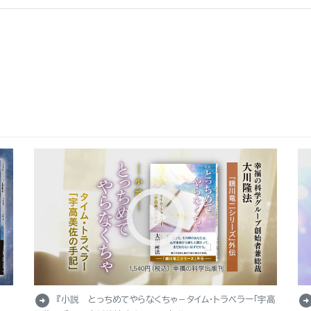
arrow_circle_right
arrow_circle_r
『小説 とっちめてやらなくちゃ－タイム・トラベラー「宇高