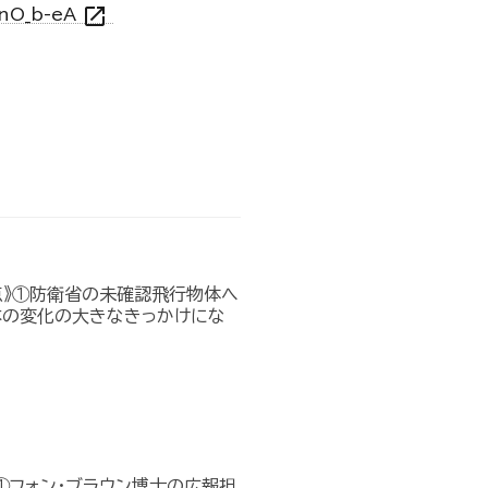
open_in_new
ynO_b-eA
点》①防衛省の未確認飛行物体へ
本の変化の大きなきっかけにな
①フォン・ブラウン博士の広報担