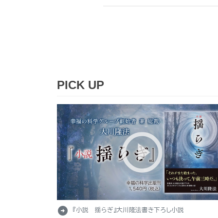
PICK UP
arrow_circle_right
『小説 揺らぎ』大川隆法書き下ろし小説