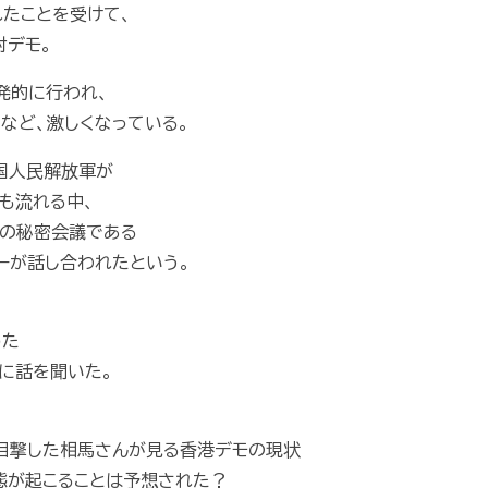
れたことを受けて、
対デモ。
発的に行われ、
など、激しくなっている。
国人民解放軍が
も流れる中、
の秘密会議である
ーが話し合われたという。
めた
に話を聞いた。
で目撃した相馬さんが見る香港デモの現状
事態が起こることは予想された？