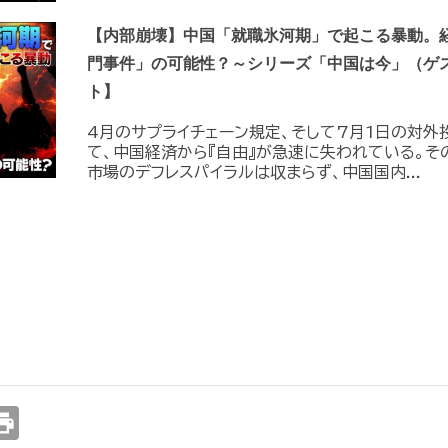
【内部崩壊】中国「就職氷河期」で起こる暴動。
門事件」の可能性？～シリーズ「中国は今」（ゲ
ト】
4月のサプライチェーン規定、そして7月1日の対外
て、中国経済から『自由』が急速に失われている。そ
市場のデフレスパイラルは収まらず、中国国内...
int