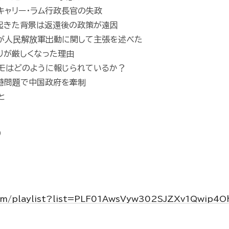
キャリー・ラム行政長官の失政
が起きた背景は返還後の政策が遠因
平が人民解放軍出動に関して主張を述べた
りが厳しくなった理由
デモはどのように報じられているか？
香港問題で中国政府を牽制
と
）
com/playlist?list=PLF01AwsVyw302SJZXv1Qwip