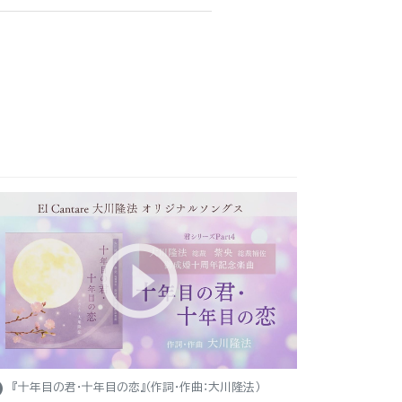
ight
『十年目の君・十年目の恋』（作詞・作曲：大川隆法）