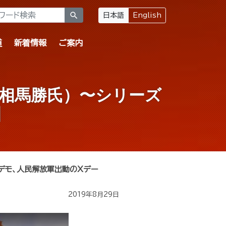
search
日本語
English
道
新着情報
ご案内
相馬勝氏）〜シリーズ
】
デモ、人民解放軍出動のXデー
2019年8月29日