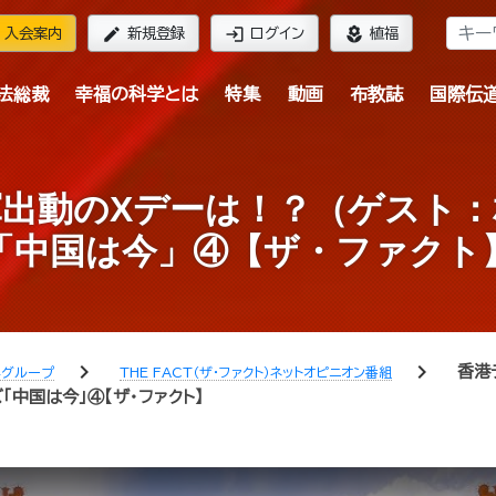
edit
login
local_florist
入会案内
新規登録
ログイン
植福
法総裁
幸福の科学とは
特集
動画
布教誌
国際伝
出動のXデーは！？（ゲスト：
「中国は今」④【ザ・ファクト
chevron_right
chevron_right
香港
学グループ
THE FACT（ザ・ファクト）ネットオピニオン番組
「中国は今」④【ザ・ファクト】