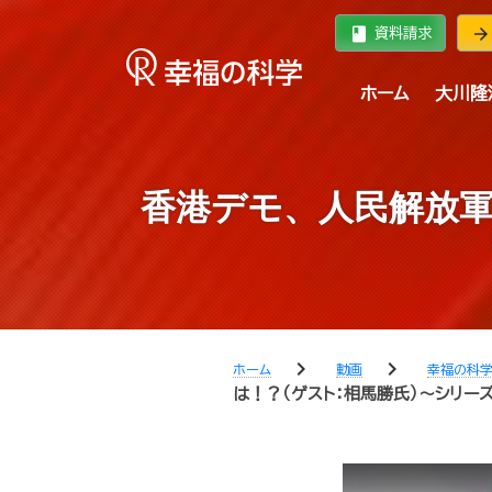
book
arrow_forward
資料請求
ホーム
大川隆
香港デモ、人民解放軍
chevron_right
chevron_right
ホーム
動画
幸福の科
は！？（ゲスト：相馬勝氏）〜シリーズ