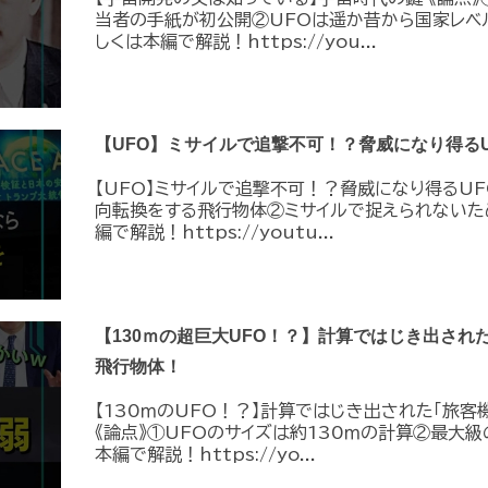
当者の手紙が初公開②UFOは遥か昔から国家レベ
しくは本編で解説！https://you...
【UFO】ミサイルで追撃不可！？脅威になり得るU
【UFO】ミサイルで追撃不可！？脅威になり得るUF
向転換をする飛行物体②ミサイルで捉えられないた
編で解説！https://youtu...
【130ｍの超巨大UFO！？】計算ではじき出され
飛行物体！
【130ｍのUFO！？】計算ではじき出された「旅客
《論点》①UFOのサイズは約130ｍの計算②最大級
本編で解説！https://yo...