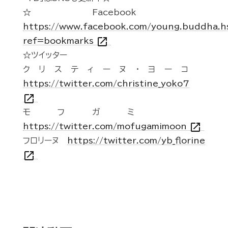
☆Facebook
https://www.facebook.com/young.buddha.h
open_in_new
ref=bookmarks
☆ツイッター
クリスティーヌ・ヨーコ
https://twitter.com/christine_yoko7
open_in_new
モフガミ
open_in_new
https://twitter.com/mofugamimoon
フロリーヌ
https://twitter.com/yb_florine
open_in_new