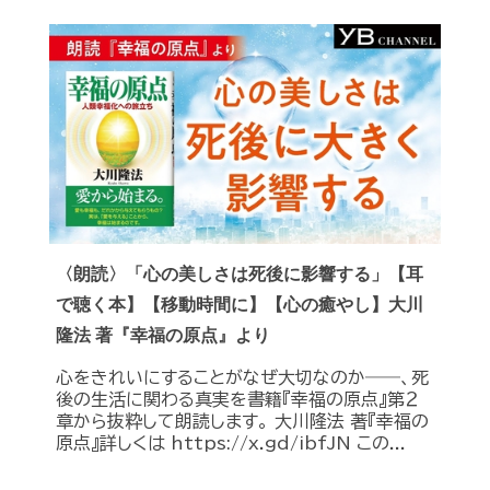
〈朗読〉「心の美しさは死後に影響する」【耳
で聴く本】【移動時間に】【心の癒やし】大川
隆法 著『幸福の原点』より
心をきれいにすることがなぜ大切なのか――、死
後の生活に関わる真実を書籍『幸福の原点』第２
章から抜粋して朗読します。 大川隆法 著『幸福の
原点』詳しくは https://x.gd/ibfJN この...