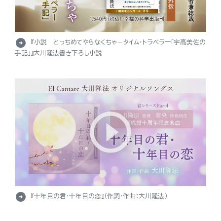
arrow_circle_right
『小説 とっちめてやらなくちゃ－タイム・トラベラー「宇高美佐の
手記」』大川隆法書き下ろし小説
arrow_circle_right
『十年目の君・十年目の恋』（作詞・作曲：大川隆法）