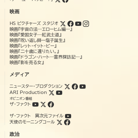
映画
HS ピクチャーズ スタジオ
映画『宇宙の法―エローヒム編―』
映画『愛国女子―紅武士道』
映画『呪い返し師—塩子誕生』
映画『レット・イット・ビー』
映画『二十歳に還りたい。』
映画『ドラゴン・ハート―霊界探訪記―』
映画『影を売る女』
メディア
ニュースター・プロダクション
ARI Production
オピニオン番組
ザ・ファクト
ザ・ファクト 異次元ファイル
天使のモーニングコール
政治