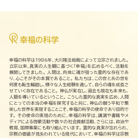
幸福の科学は1986年、大川隆法総裁によって立宗されました。
立宗以来、真実の人生観に基づく「幸福」を広めるべく、活動を
展開してきました。 人間は、肉体に魂が宿った霊的な存在であ
り、心こそがその本質であること。 私たちは、この世とあの世を
何度も転生輪廻し、様々な人生経験を通して、自らの魂を成長さ
せていく存在であること。 神仏が実在し、過去も現在も未来も、
人類を導いているということ。 こうした霊的な真実を広め、人間
にとっての本当の幸福を探究すると共に、神仏の願う平和で繁
栄した世界を実現することこそ、幸福の科学の使命であり目的で
す。 その使命の実現のために、幸福の科学は、講演や書籍やメ
ディアによる啓蒙活動や数々の社会貢献活動、さらには、政治や
教育、国際事業にも取り組んでいます。 霊的な真実が忘れられ、
宗教の価値が見失われている現代において、幸福の科学は宗教