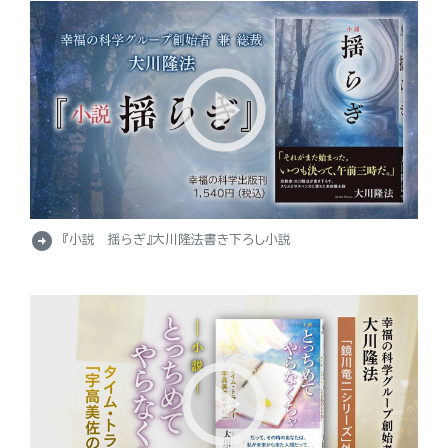
arrow_circle_right
『小説 揺らぎ』大川隆法書き下ろし小説