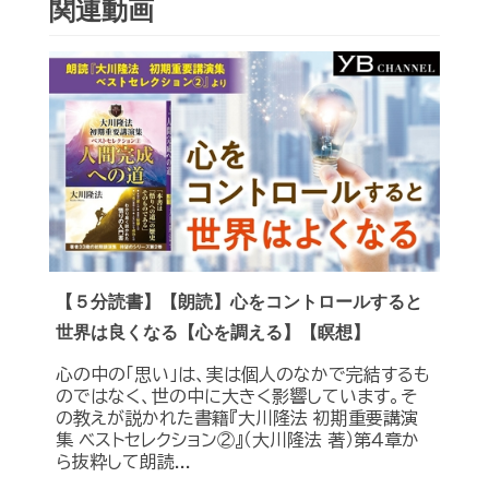
関連動画
【５分読書】【朗読】心をコントロールすると
世界は良くなる【心を調える】【瞑想】
心の中の「思い」は、実は個人のなかで完結するも
のではなく、世の中に大きく影響しています。そ
の教えが説かれた書籍『大川隆法 初期重要講演
集 ベストセレクション②』（大川隆法 著）第４章か
ら抜粋して朗読...