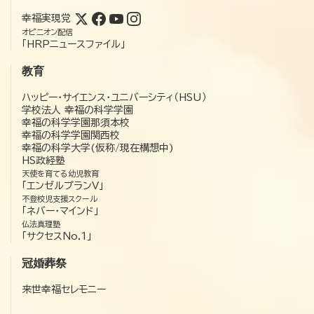
幸福実現党
オピニオン配信
「HRPニュースファイル」
教育
ハッピー・サイエンス・ユニバーシティ（HSU）
学校法人 幸福の科学学園
幸福の科学学園那須本校
幸福の科学学園関西校
幸福の科学大学(仮称/現在構想中)
HS政経塾
天使を育てる幼児教育
「エンゼルプランV」
不登校児支援スクール
「ネバー・マインド」
仏法真理塾
「サクセスNo.1」
冠婚葬祭
来世幸福セレモニー