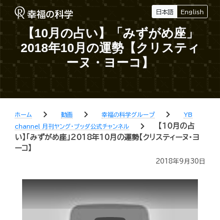
日本語
English
【10月の占い】「みずがめ座」
2018年10月の運勢【クリスティ
ーヌ・ヨーコ】
chevron_right
chevron_right
chevron_right
ホーム
動画
幸福の科学グループ
YB
chevron_right
【10月の占
channel 月刊ヤング・ブッダ公式チャンネル
い】「みずがめ座」2018年10月の運勢【クリスティーヌ・ヨ
ーコ】
2018年9月30日