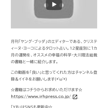
Play
月刊「ヤング・ブッダ」のエディターである、クリステ
ィーヌ・ヨーコによるタロット占い。12星座別に１カ
月の運勢を、オススメの幸福の科学・大川隆法総裁
の書籍と一緒に紹介します。
この動画を「良い」と思ってくれた方はチャンネル登
録＆イイネをお願いします(*'ω'*)
☆書籍はコチラからお求めいただけます☆
open_in_new
https://www.irhpress.co.jp/
「YB」はSNSも更新中☆