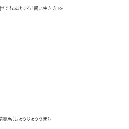
世でも成功する「賢い生き方」を
霊馬（しょうりょううま）。