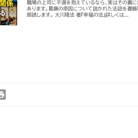
職場の上司に不満を抱えているなら、実はその裏に
あります。葛藤の原因について説かれた法話を書籍
朗読します。 大川隆法 著『幸福の法』詳しくは...
int