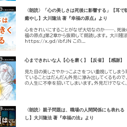
〈朗読〉「心の美しさは死後に影響する」【耳で
癒やし】大川隆法 著『幸福の原点』より
心をきれいにすることがなぜ大切なのか――、死後
福の原点』第２章から抜粋して朗読します。 大川隆法
https://x.gd/ibfJN この...
心まできれいな人【心を磨く】【反省】【感謝】
見た目の美しさやかっこよさをつい重視してしまう
ていることはだんだん外見に滲み出してくるもので
の人生に不幸を招いてしまいます。外見だけでなく、.
〈朗読〉親子問題は、職場の人間関係にも表れる
し】大川隆法 著『幸福の法』より