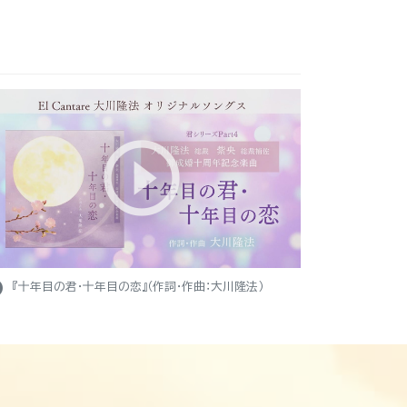
ight
『十年目の君・十年目の恋』（作詞・作曲：大川隆法）