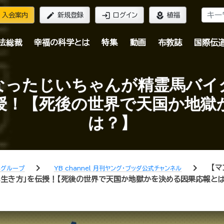
edit
login
local_florist
入会案内
新規登録
ログイン
植福
法総裁
幸福の科学とは
特集
動画
布教誌
国際伝
なったじいちゃんが精霊馬バイ
授！【死後の世界で天国か地獄
は？】
chevron_right
chevron_right
【
学グループ
YB channel 月刊ヤング・ブッダ公式チャンネル
い生き方」を伝授！【死後の世界で天国か地獄かを決める因果応報とは