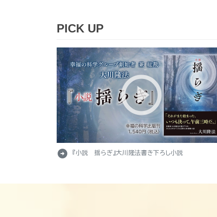
PICK UP
arrow_circle_right
『小説 揺らぎ』大川隆法書き下ろし小説