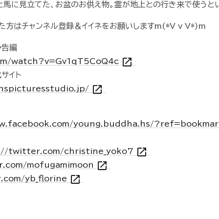
と馬に見立てた、お盆のお供え物。霊が地上との行き来で使うと
方はチャンネル登録＆イイネをお願いしますm(*V v V*)m
予告編
open_in_new
com/watch?v=Gv1qT5CoQ4c
サイト
open_in_new
.hspicturesstudio.jp/
ww.facebook.com/young.buddha.hs/?ref=bookma
open_in_new
://twitter.com/christine_yoko7
open_in_new
ter.com/mofugamimoon
open_in_new
r.com/yb_florine