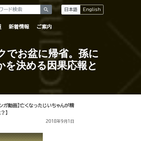
search
日本語
English
道
新着情報
ご案内
クでお盆に帰省。孫に
かを決める因果応報と
マンガ動画】亡くなったじいちゃんが精
？】
2018年9月1日