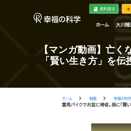
book
arrow_forward
資料請求
ホーム
大川隆
【マンガ動画】亡く
「賢い生き方」を伝
chevron_right
chevron_right
ホーム
動画
幸福の科
霊馬バイクでお盆に帰省。孫に「賢