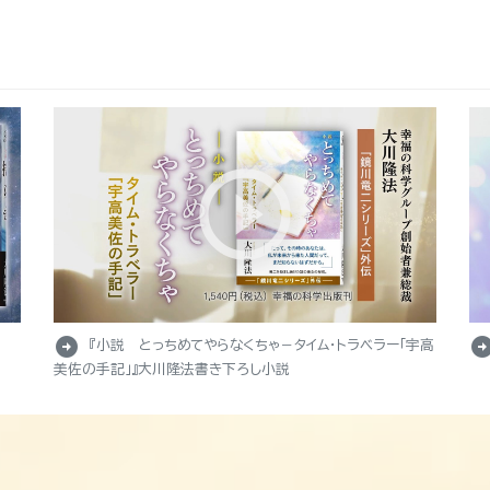
arrow_circle_right
arrow_circle_r
『小説 とっちめてやらなくちゃ－タイム・トラベラー「宇高
美佐の手記」』大川隆法書き下ろし小説