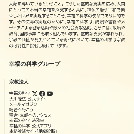
人類を導いているということ。 こうした霊的な真実を広め、人間
にとっての本当の幸福を探究すると共に、神仏の願う平和で繁
栄した世界を実現することこそ、幸福の科学の使命であり目的で
す。 その使命の実現のために、幸福の科学は、講演や書籍やメ
ディアによる啓蒙活動や数々の社会貢献活動、さらには、政治や
教育、国際事業にも取り組んでいます。 霊的な真実が忘れられ、
宗教の価値が見失われている現代において、幸福の科学は宗教
の可能性に挑戦し続けています。
幸福の科学グループ
宗教法人
幸福の科学
大川隆法 公式サイト
メールマガジン
精舎へ行こう
精舎・支部へのアクセス
幸福の科学 法務室
幸福の科学 公式アプリ
本格診断サイト「地獄診断」