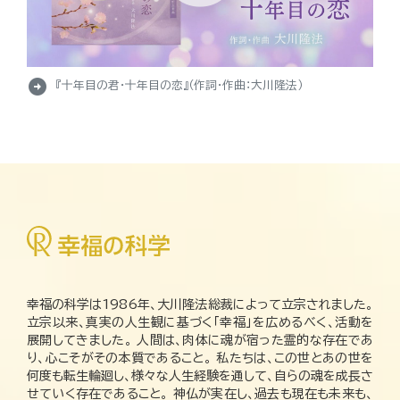
arrow_circle_right
『十年目の君・十年目の恋』（作詞・作曲：大川隆法）
幸福の科学は1986年、大川隆法総裁によって立宗されました。
立宗以来、真実の人生観に基づく「幸福」を広めるべく、活動を
展開してきました。 人間は、肉体に魂が宿った霊的な存在であ
り、心こそがその本質であること。 私たちは、この世とあの世を
何度も転生輪廻し、様々な人生経験を通して、自らの魂を成長さ
せていく存在であること。 神仏が実在し、過去も現在も未来も、