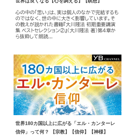
世界は良くなる【心を調える】【瞑想】
心の中の「思い」は、実は個人のなかで完結するも
のではなく、世の中に大きく影響しています。そ
の教えが説かれた書籍『大川隆法 初期重要講演
集 ベストセレクション②』（大川隆法 著）第４章か
ら抜粋して朗読...
世界180カ国以上に広がる「エル・カンターレ
信仰」って何？ 【宗教】【信仰】【神様】