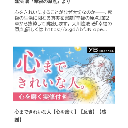
隆法 著『幸福の原点』より
心をきれいにすることがなぜ大切なのか――、死
後の生活に関わる真実を書籍『幸福の原点』第２
章から抜粋して朗読します。 大川隆法 著『幸福の
原点』詳しくは https://x.gd/ibfJN ope...
心まできれいな人【心を磨く】【反省】【感
謝】