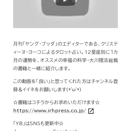
Play
月刊「ヤング・ブッダ」のエディターである、クリステ
ィーヌ・ヨーコによるタロット占い。12星座別に１カ
月の運勢を、オススメの幸福の科学・大川隆法総裁
の書籍と一緒に紹介します。
この動画を「良い」と思ってくれた方はチャンネル登
録＆イイネをお願いします(*'ω'*)
☆書籍はコチラからお求めいただけます☆
open_in_new
https://www.irhpress.co.jp/
「YB」はSNSも更新中☆