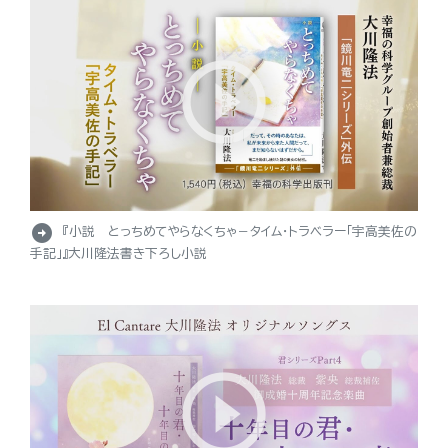
arrow_circle_right
『小説 とっちめてやらなくちゃ－タイム・トラベラー「宇高美佐の
手記」』大川隆法書き下ろし小説