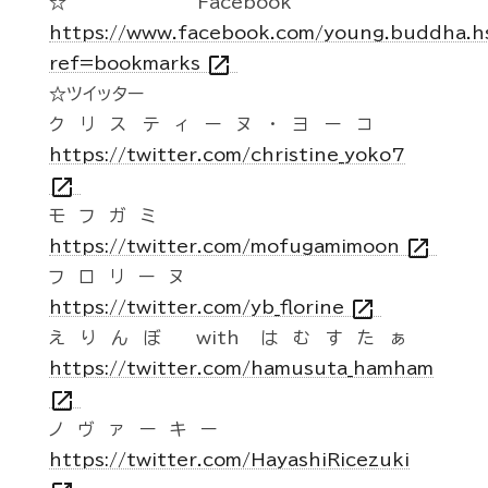
☆Facebook
https://www.facebook.com/young.buddha.h
open_in_new
ref=bookmarks
☆ツイッター
クリスティーヌ・ヨーコ
https://twitter.com/christine_yoko7
open_in_new
モフガミ
open_in_new
https://twitter.com/mofugamimoon
フロリーヌ
open_in_new
https://twitter.com/yb_florine
えりんぼ with はむすたぁ
https://twitter.com/hamusuta_hamham
open_in_new
ノヴァーキー
https://twitter.com/HayashiRicezuki