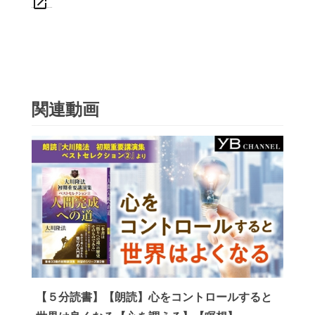
open_in_new
関連動画
【５分読書】【朗読】心をコントロールすると