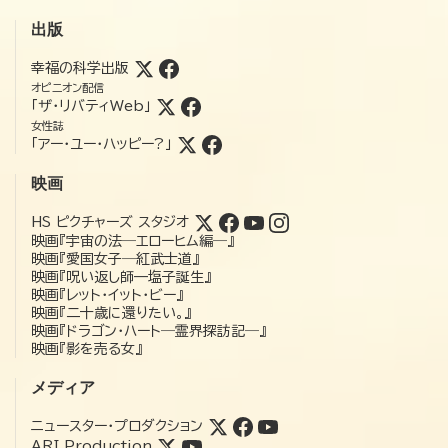
出版
幸福の科学出版
オピニオン配信
「ザ・リバティWeb」
女性誌
「アー・ユー・ハッピー?」
映画
HS ピクチャーズ スタジオ
映画『宇宙の法―エローヒム編―』
映画『愛国女子―紅武士道』
映画『呪い返し師—塩子誕生』
映画『レット・イット・ビー』
映画『二十歳に還りたい。』
映画『ドラゴン・ハート―霊界探訪記―』
映画『影を売る女』
メディア
ニュースター・プロダクション
ARI Production