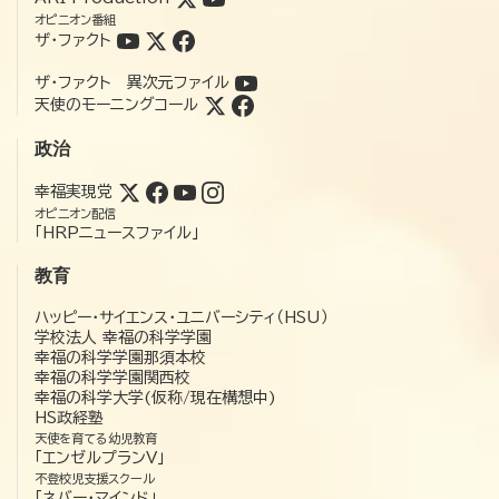
オピニオン番組
ザ・ファクト
ザ・ファクト 異次元ファイル
天使のモーニングコール
政治
幸福実現党
オピニオン配信
「HRPニュースファイル」
教育
ハッピー・サイエンス・ユニバーシティ（HSU）
学校法人 幸福の科学学園
幸福の科学学園那須本校
幸福の科学学園関西校
幸福の科学大学(仮称/現在構想中)
HS政経塾
天使を育てる幼児教育
「エンゼルプランV」
不登校児支援スクール
「ネバー・マインド」