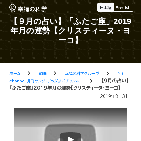
日本語
English
【９月の占い】「ふたご座」2019
年月の運勢【クリスティーヌ・ヨ
ーコ】
chevron_right
chevron_right
chevron_right
ホーム
動画
幸福の科学グループ
YB
chevron_right
【９月の占い】
channel 月刊ヤング・ブッダ公式チャンネル
「ふたご座」2019年月の運勢【クリスティーヌ・ヨーコ】
2019年8月31日