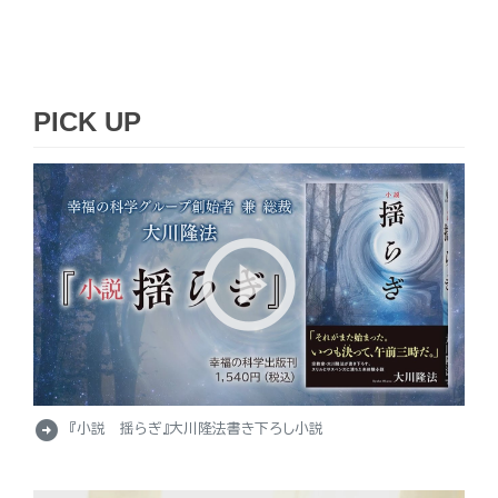
PICK UP
arrow_circle_right
『小説 揺らぎ』大川隆法書き下ろし小説