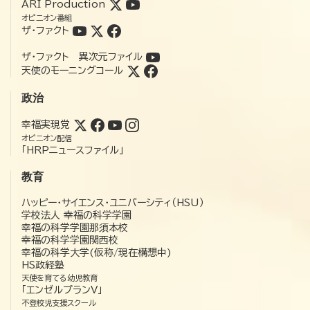
ARI Production
オピニオン番組
ザ・ファクト
ザ・ファクト 異次元ファイル
天使のモーニングコール
政治
幸福実現党
オピニオン配信
「HRPニュースファイル」
教育
ハッピー・サイエンス・ユニバーシティ（HSU）
学校法人 幸福の科学学園
幸福の科学学園那須本校
幸福の科学学園関西校
幸福の科学大学(仮称/現在構想中)
HS政経塾
天使を育てる幼児教育
「エンゼルプランV」
不登校児支援スクール