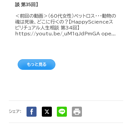
談 第35回】
＜前回の動画＞（60代女性）ペットロス・・・動物の
魂は死後、どこに行くの？【HappyScienceス
ピリチュアル人生相談 第34回】
https://youtu.be/_uM1qJdPmGA ope...
もっと見る
print
シェア：