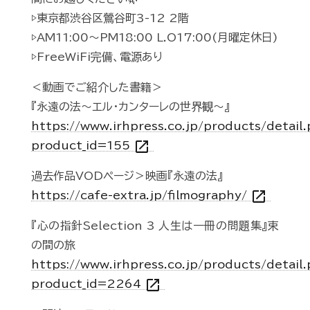
▷東京都渋谷区鶯谷町3-12 2階
▷AM11:00〜PM18:00 L.O17:00(月曜定休日)
▷FreeWiFi完備、電源あり
＜動画でご紹介した書籍＞
『永遠の法～エル・カンターレの世界観～』
https://www.irhpress.co.jp/products/detail
open_in_new
product_id=155
過去作品VODページ＞映画『永遠の法』
open_in_new
https://cafe-extra.jp/filmography/
『心の指針Selection 3 人生は一冊の問題集』束
の間の旅
https://www.irhpress.co.jp/products/detail
open_in_new
product_id=2264