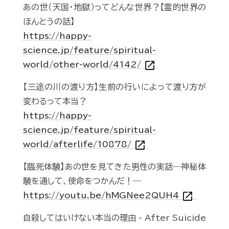
あの世（天国・地獄）ってどんな世界？【霊的世界の
ほんとうの話】
https://happy-
science.jp/feature/spiritual-
open_in_new
world/other-world/4142/
【三途の川の渡り方】生前の行いによって渡り方が
変わるって本当？
https://happy-
science.jp/feature/spiritual-
open_in_new
world/afterlife/10878/
【臨死体験】あの世を見てきた男性の実話―神秘体
験を通して、使命をつかんだ！―
open_in_new
https://youtu.be/hMGNee2QUH4
自殺してはいけない本当の理由 - After Suicide