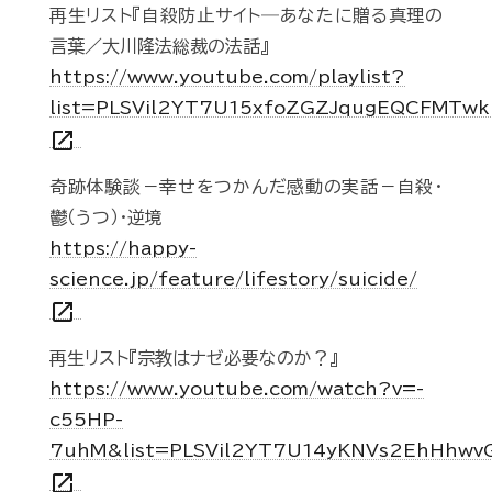
再生リスト『自殺防止サイト―あなたに贈る真理の
言葉／大川隆法総裁の法話』
https://www.youtube.com/playlist?
list=PLSVil2YT7U15xfoZGZJqugEQCFMTwk
open_in_new
奇跡体験談－幸せをつかんだ感動の実話－自殺・
鬱（うつ）・逆境
https://happy-
science.jp/feature/lifestory/suicide/
open_in_new
再生リスト『宗教はナゼ必要なのか？』
https://www.youtube.com/watch?v=-
c55HP-
7uhM&list=PLSVil2YT7U14yKNVs2EhHhwv
open_in_new