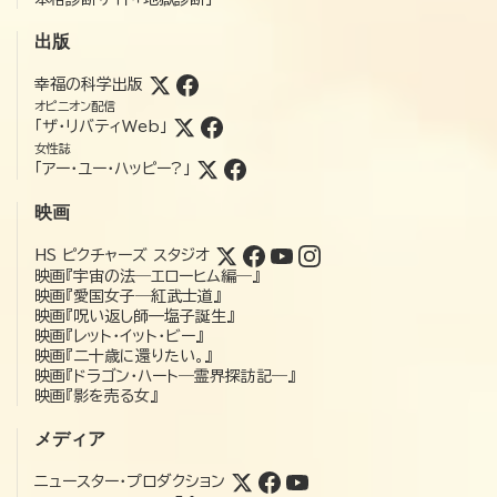
出版
幸福の科学出版
オピニオン配信
「ザ・リバティWeb」
女性誌
「アー・ユー・ハッピー?」
映画
HS ピクチャーズ スタジオ
映画『宇宙の法―エローヒム編―』
映画『愛国女子―紅武士道』
映画『呪い返し師—塩子誕生』
映画『レット・イット・ビー』
映画『二十歳に還りたい。』
映画『ドラゴン・ハート―霊界探訪記―』
映画『影を売る女』
メディア
ニュースター・プロダクション