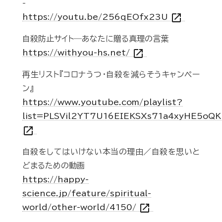
-
open_in_new
https://youtu.be/256qEOfx23U
自殺防止サイト―あなたに贈る真理の言葉
open_in_new
https://withyou-hs.net/
再生リスト『コロナうつ・自殺を減らそうキャンペー
ン』
https://www.youtube.com/playlist?
list=PLSVil2YT7U16EIEKSXs71a4xyHE5oQK
open_in_new
自殺をしてはいけない本当の理由／自殺を思いと
どまるための動画
https://happy-
science.jp/feature/spiritual-
open_in_new
world/other-world/4150/