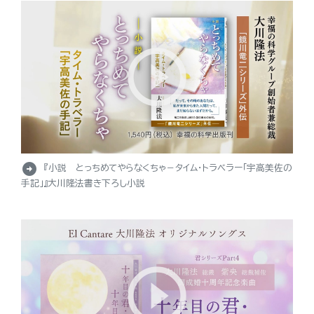
arrow_circle_right
『小説 とっちめてやらなくちゃ－タイム・トラベラー「宇高美佐の
手記」』大川隆法書き下ろし小説