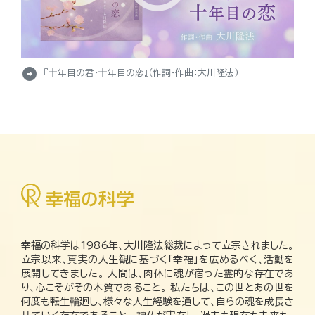
arrow_circle_right
『十年目の君・十年目の恋』（作詞・作曲：大川隆法）
幸福の科学は1986年、大川隆法総裁によって立宗されました。
立宗以来、真実の人生観に基づく「幸福」を広めるべく、活動を
展開してきました。 人間は、肉体に魂が宿った霊的な存在であ
り、心こそがその本質であること。 私たちは、この世とあの世を
何度も転生輪廻し、様々な人生経験を通して、自らの魂を成長さ