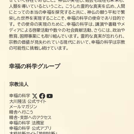
せていく存在であること。 神仏が実在し、過去も現在も未来も、
人類を導いているということ。 こうした霊的な真実を広め、人間
にとっての本当の幸福を探究すると共に、神仏の願う平和で繁
栄した世界を実現することこそ、幸福の科学の使命であり目的で
す。 その使命の実現のために、幸福の科学は、講演や書籍やメ
ディアによる啓蒙活動や数々の社会貢献活動、さらには、政治や
教育、国際事業にも取り組んでいます。 霊的な真実が忘れられ、
宗教の価値が見失われている現代において、幸福の科学は宗教
の可能性に挑戦し続けています。
幸福の科学グループ
宗教法人
幸福の科学
大川隆法 公式サイト
メールマガジン
精舎へ行こう
精舎・支部へのアクセス
幸福の科学 法務室
幸福の科学 公式アプリ
本格診断サイト「地獄診断」