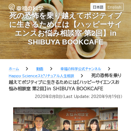
日本語
English
死の恐怖を乗り越えてポジティブ
に生きるためには【ハッピーサイ
エンスお悩み相談室 第2回】in
SHIBUYA BOOKCAFE
chevron_right
chevron_right
chevron_right
ホーム
動画
幸福の科学公式チャンネル
chevron_right
死の恐怖を乗り
Happy Scienceスピリチュアル人生相談
越えてポジティブに生きるためには【ハッピーサイエンスお
悩み相談室 第2回】in SHIBUYA BOOKCAFE
2020年8月8日
（Last Update:
2020年9月19日
）