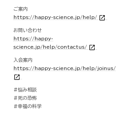
ご案内
open_in_new
https://happy-science.jp/help/
お問い合わせ
https://happy-
open_in_new
science.jp/help/contactus/
入会案内
https://happy-science.jp/help/joinus/
open_in_new
#悩み相談
#死の恐怖
#幸福の科学