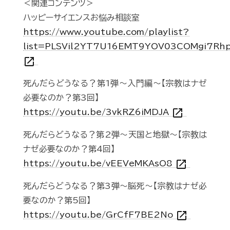
＜関連コンテンツ＞
ハッピーサイエンスお悩み相談室
https://www.youtube.com/playlist?
list=PLSVil2YT7U16EMT9YOV03COMgi7Rh
open_in_new
死んだらどうなる？第1弾～入門編～【宗教はナゼ
必要なのか？第3回】
open_in_new
https://youtu.be/3vkRZ6iMDJA
死んだらどうなる？第2弾～天国と地獄～【宗教は
ナゼ必要なのか？第4回】
open_in_new
https://youtu.be/vEEVeMKAsO8
死んだらどうなる？第3弾～脳死～【宗教はナゼ必
要なのか？第5回】
open_in_new
https://youtu.be/GrCfF7BE2No