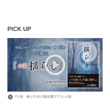
PICK UP
arrow_circle_right
『小説 揺らぎ』大川隆法書き下ろし小説