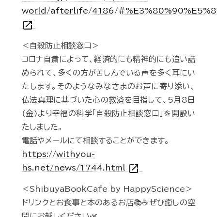
world/afterlife/4186/#%E3%80%90
open_in_new
＜自殺防止相談窓口＞
コロナ自粛によって、経済的にも精神的にも追い詰
められて、多くの方が苦しんでいる声を多く耳にい
たします。そのようなみなさまのお声に寄り添い、
仏法真理に基づいた心の救済を目指して、5月8日
(金)より幸福の科学「自殺防止相談窓口」を開設い
たしました。
電話やメールにて相談することができます。
https://withyou-
open_in_new
hs.net/news/1744.html
＜ShibuyaBookCafe by HappyScience＞
ドリンクとお食事と本のあるお店📚☕️ぜひ癒しの空
間にお越しください🌿