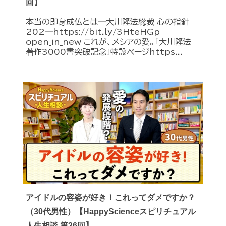
回】
本当の即身成仏とは―大川隆法総裁 心の指針
202―https://bit.ly/3HteHGp
open_in_new これが、メシアの愛。「大川隆法
著作3000書突破記念」特設ページhttps...
アイドルの容姿が好き！これってダメですか？
（30代男性）【HappyScienceスピリチュアル
人生相談 第36回】