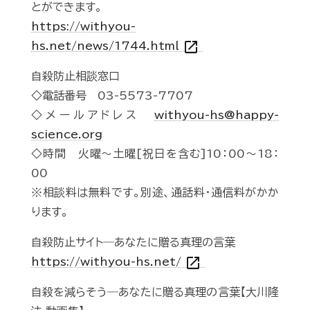
とができます。
https://withyou-
open_in_new
hs.net/news/1744.html
自殺防止相談窓口
◇電話番号 03-5573-7707
◇メールアドレス
withyou-hs@happy-
science.org
◇時間 火曜～土曜[祝日を含む]10：00～18：
00
※相談料は無料です。別途、通話料・通信料がかか
ります。
自殺防止サイト―あなたに贈る真理の言葉
open_in_new
https://withyou-hs.net/
自殺を減らそう―あなたに贈る真理の言葉【大川隆