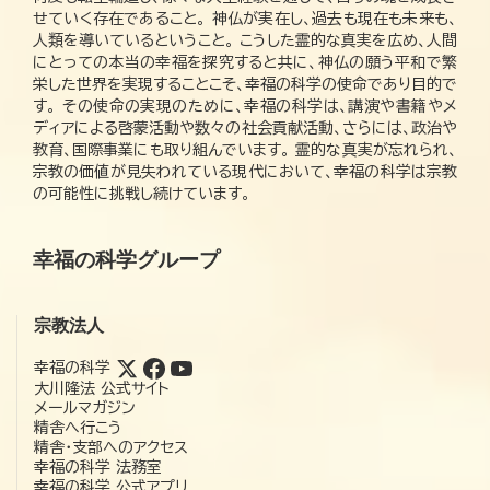
せていく存在であること。 神仏が実在し、過去も現在も未来も、
人類を導いているということ。 こうした霊的な真実を広め、人間
にとっての本当の幸福を探究すると共に、神仏の願う平和で繁
栄した世界を実現することこそ、幸福の科学の使命であり目的で
す。 その使命の実現のために、幸福の科学は、講演や書籍やメ
ディアによる啓蒙活動や数々の社会貢献活動、さらには、政治や
教育、国際事業にも取り組んでいます。 霊的な真実が忘れられ、
宗教の価値が見失われている現代において、幸福の科学は宗教
の可能性に挑戦し続けています。
幸福の科学グループ
宗教法人
幸福の科学
大川隆法 公式サイト
メールマガジン
精舎へ行こう
精舎・支部へのアクセス
幸福の科学 法務室
幸福の科学 公式アプリ