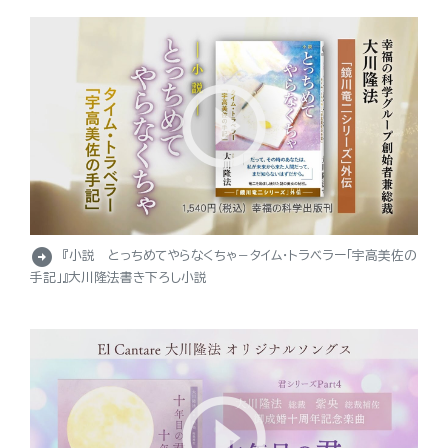
arrow_circle_right
『小説 とっちめてやらなくちゃ－タイム・トラベラー「宇高美佐の
手記」』大川隆法書き下ろし小説