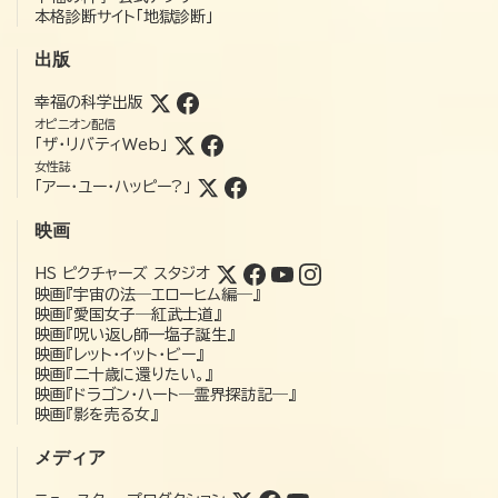
本格診断サイト「地獄診断」
出版
幸福の科学出版
オピニオン配信
「ザ・リバティWeb」
女性誌
「アー・ユー・ハッピー?」
映画
HS ピクチャーズ スタジオ
映画『宇宙の法―エローヒム編―』
映画『愛国女子―紅武士道』
映画『呪い返し師—塩子誕生』
映画『レット・イット・ビー』
映画『二十歳に還りたい。』
映画『ドラゴン・ハート―霊界探訪記―』
映画『影を売る女』
メディア