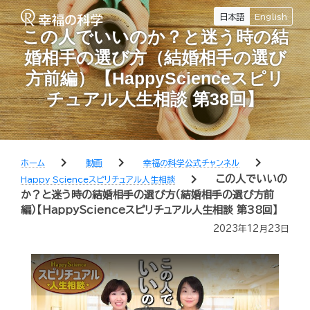
日本語
English
この人でいいのか？と迷う時の結
婚相手の選び方（結婚相手の選び
方前編）【HappyScienceスピリ
チュアル人生相談 第38回】
chevron_right
chevron_right
chevron_right
ホーム
動画
幸福の科学公式チャンネル
chevron_right
この人でいいの
Happy Scienceスピリチュアル人生相談
か？と迷う時の結婚相手の選び方（結婚相手の選び方前
編）【HappyScienceスピリチュアル人生相談 第38回】
2023年12月23日