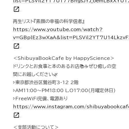
list=PLSVil2YT7U177BhgsJYJ_oemLBxXYUT
open_in_new
再生リスト『素顔の幸福の科学信者』
https://www.youtube.com/watch?
v=GBplEz3wXaA&list=PLSVil2YT7U14Lkzv
open_in_new
＜ShibuyaBookCafe by HappyScience＞
ドリンクとお食事と本のあるお店📚☕️ぜひ癒しの空
間にお越しください🌿
▷東京都渋谷区鶯谷町3-12 2階
▷AM11:00〜PM18:00 L.O17:00(月曜定休日)
▷FreeWiFi完備、電源あり
https://www.instagram.com/shibuyabookcaf
open_in_new
＜支部活動について＞