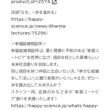
open_in_new
product_id=2574
法話「なお、一歩を進める」
https://happy-
science.jp/news/dharma-
lectures/15296/
＜幸福結婚相談所＞
幸福結婚相談所は、愛と理解と平和のある"家庭ユ
ートピア"を世界に広げ、信仰を柱とした素晴らしい
未来社会創りを目指します。
同じ信仰を持つ伴侶と出会いたい方、「幸せな結婚
をしてほしい」と願う家族がいらっしゃる方、ぜひ一
歩を踏み出してみませんか？
スタッフ一同、会員のみなさまの"家庭ユートピ
ア"創りを支援いたします！
https://happy-science.jp/whats-happy-