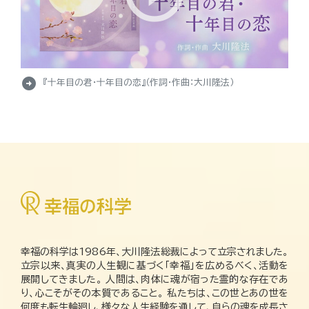
arrow_circle_right
『十年目の君・十年目の恋』（作詞・作曲：大川隆法）
幸福の科学は1986年、大川隆法総裁によって立宗されました。
立宗以来、真実の人生観に基づく「幸福」を広めるべく、活動を
展開してきました。 人間は、肉体に魂が宿った霊的な存在であ
り、心こそがその本質であること。 私たちは、この世とあの世を
何度も転生輪廻し、様々な人生経験を通して、自らの魂を成長さ