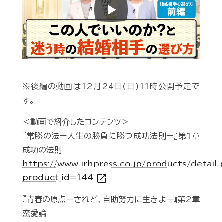
Play
※後編の動画は12月24日(日)11時公開予定で
す。
＜動画で紹介したコンテンツ＞
『常勝の法ー人生の勝負に勝つ成功法則ー』第1章
成功の法則
https://www.irhpress.co.jp/products/detail
open_in_new
product_id=144
『青春の原点ーされど、自助努力に生きよー』第2章
恋愛論