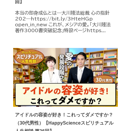
回】
本当の即身成仏とは―大川隆法総裁 心の指針
202―https://bit.ly/3HteHGp
open_in_new これが、メシアの愛。「大川隆法
著作3000書突破記念」特設ページhttps...
アイドルの容姿が好き！これってダメですか？
（30代男性）【HappyScienceスピリチュアル