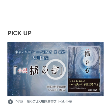
PICK UP
arrow_circle_right
『小説 揺らぎ』大川隆法書き下ろし小説