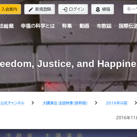
edit
login
local_florist
入会案内
新規登録
ログイン
植福
法総裁
幸福の科学とは
特集
動画
布教誌
国際伝
eedom, Justice, and Happin
chevron_right
chevron_right
chevron_
公式チャンネル
大講演会 法話映像（抜粋版）
2016年以前
2016年11