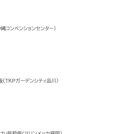
沖縄コンベンションセンター）
版(ＴＫＰガーデンシティ品川）
力」抜粋版(マリンメッセ福岡）