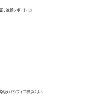
幸福）」速報レポート
open_in_new
粋版(パシフィコ横浜）より