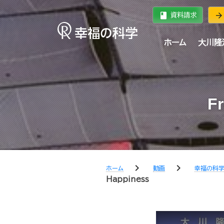
book
arrow_forward
資料請求
ホーム
大川隆
Fr
chevron_right
chevron_right
ホーム
動画
幸福の科学
Happiness