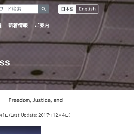
search
日本語
English
道
新着情報
ご案内
ess
right
Freedom, Justice, and
月1日
（Last Update:
2017年12月4日
）