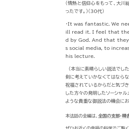
（情熱と信仰心をもって、大川
ったです。）（30代）
・It was fantastic. We ne
ill read it. I feel that 
d by God. And that they 
s social media, to incre
his lecture.
（本当に素晴らしい説法でした
剣に考えていかなくてはならな
祝福されているからだと気づき
した方々の発明したソーシャル
ような貴重な御説法の機会にお招
本法話の全編は、
全国の支部・精
ぜひお近くの幸福の科学でご覧く