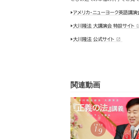
▶
アメリカ・ニューヨーク英語講演会「F
▶
大川隆法 大講演会 特設サイト
open_i
▶
大川隆法 公式サイト
open_in_new
関連動画