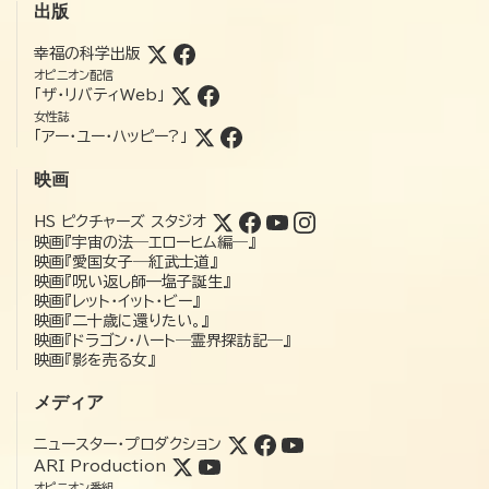
出版
幸福の科学出版
オピニオン配信
「ザ・リバティWeb」
女性誌
「アー・ユー・ハッピー?」
映画
HS ピクチャーズ スタジオ
映画『宇宙の法―エローヒム編―』
映画『愛国女子―紅武士道』
映画『呪い返し師—塩子誕生』
映画『レット・イット・ビー』
映画『二十歳に還りたい。』
映画『ドラゴン・ハート―霊界探訪記―』
映画『影を売る女』
メディア
ニュースター・プロダクション
ARI Production
オピニオン番組