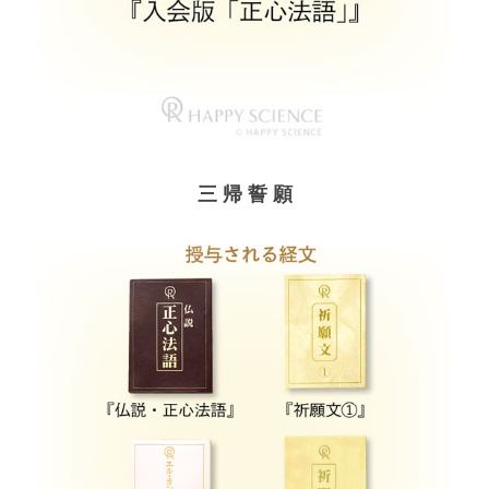
三 帰 誓 願