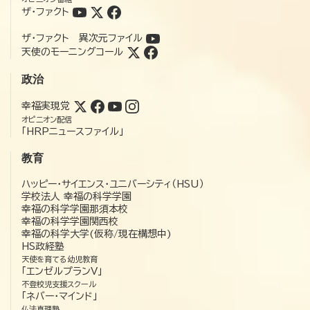
ザ・ファクト
ザ・ファクト 異次元ファイル
天使のモーニングコール
政治
幸福実現党
オピニオン配信
「HRPニュースファイル」
教育
ハッピー・サイエンス・ユニバーシティ（HSU）
学校法人 幸福の科学学園
幸福の科学学園那須本校
幸福の科学学園関西校
幸福の科学大学(仮称/現在構想中)
HS政経塾
天使を育てる幼児教育
「エンゼルプランV」
不登校児支援スクール
「ネバー・マインド」
仏法真理塾