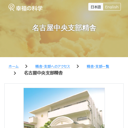
日本語
English
名古屋中央支部精舎
chevron_right
chevron_right
ホーム
精舎・支部へのアクセス
精舎・支部一覧
chevron_right
名古屋中央支部精舎