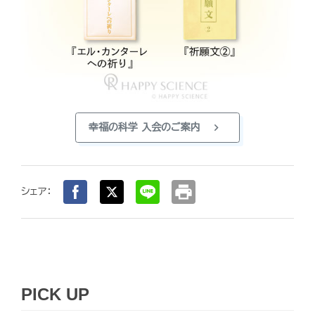
chevron_right
幸福の科学 入会のご案内
print
シェア：
PICK UP