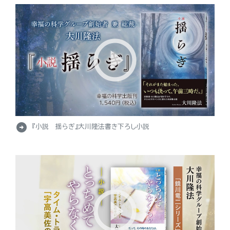
arrow_circle_right
『小説 揺らぎ』大川隆法書き下ろし小説