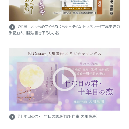
arrow_circle_right
『小説 とっちめてやらなくちゃ－タイム・トラベラー「宇高美佐の
手記」』大川隆法書き下ろし小説
arrow_circle_right
『十年目の君・十年目の恋』（作詞・作曲：大川隆法）