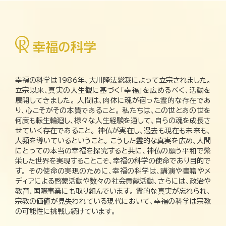
幸福の科学は1986年、大川隆法総裁によって立宗されました。
立宗以来、真実の人生観に基づく「幸福」を広めるべく、活動を
展開してきました。 人間は、肉体に魂が宿った霊的な存在であ
り、心こそがその本質であること。 私たちは、この世とあの世を
何度も転生輪廻し、様々な人生経験を通して、自らの魂を成長さ
せていく存在であること。 神仏が実在し、過去も現在も未来も、
人類を導いているということ。 こうした霊的な真実を広め、人間
にとっての本当の幸福を探究すると共に、神仏の願う平和で繁
栄した世界を実現することこそ、幸福の科学の使命であり目的で
す。 その使命の実現のために、幸福の科学は、講演や書籍やメ
ディアによる啓蒙活動や数々の社会貢献活動、さらには、政治や
教育、国際事業にも取り組んでいます。 霊的な真実が忘れられ、
宗教の価値が見失われている現代において、幸福の科学は宗教
の可能性に挑戦し続けています。