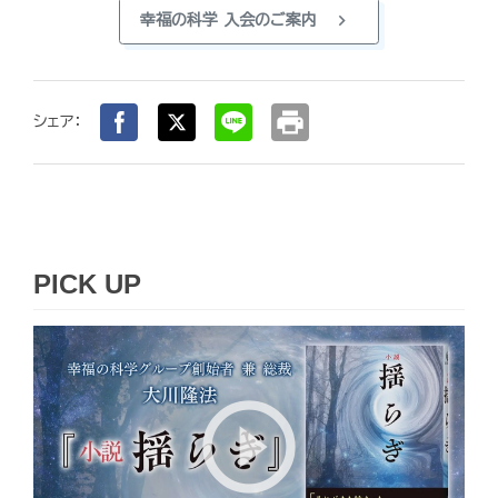
chevron_right
幸福の科学 入会のご案内
print
シェア：
PICK UP