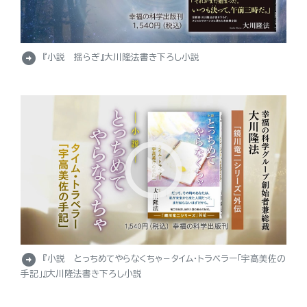
arrow_circle_right
『小説 揺らぎ』大川隆法書き下ろし小説
arrow_circle_right
『小説 とっちめてやらなくちゃ－タイム・トラベラー「宇高美佐の
手記」』大川隆法書き下ろし小説