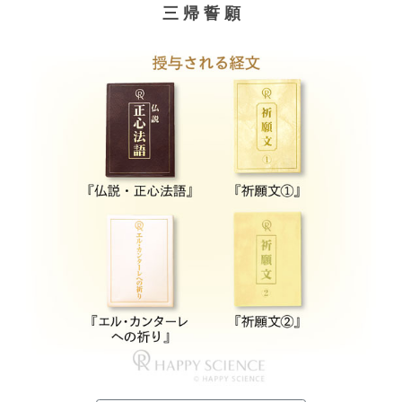
三 帰 誓 願