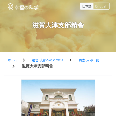
日本語
English
滋賀大津支部精舎
chevron_right
chevron_right
ホーム
精舎・支部へのアクセス
精舎・支部一覧
chevron_right
滋賀大津支部精舎