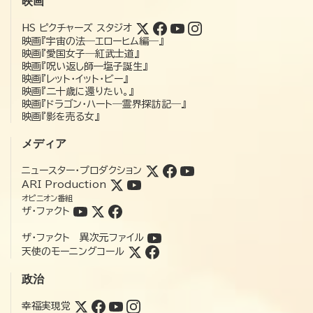
映画
HS ピクチャーズ スタジオ
映画『宇宙の法―エローヒム編―』
映画『愛国女子―紅武士道』
映画『呪い返し師—塩子誕生』
映画『レット・イット・ビー』
映画『二十歳に還りたい。』
映画『ドラゴン・ハート―霊界探訪記―』
映画『影を売る女』
メディア
ニュースター・プロダクション
ARI Production
オピニオン番組
ザ・ファクト
ザ・ファクト 異次元ファイル
天使のモーニングコール
政治
幸福実現党