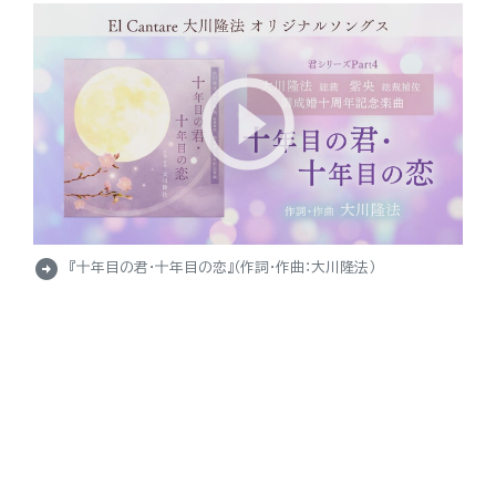
arrow_circle_right
『十年目の君・十年目の恋』（作詞・作曲：大川隆法）