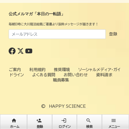
公式メルマガ「本日の一転語」
毎朝8時に大川隆法総裁ご著書より抜粋メッセージが届きます！
登録
ご案内
利用規約
推奨環境
ソーシャルメディア・ガイ
ドライン
よくある質問
お問い合わせ
資料請求
職員募集
©
HAPPY SCIENCE
home
person_add
login
search
menu
ホーム
登録
ログイン
検索
メニュー