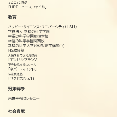
オピニオン配信
「HRPニュースファイル」
教育
ハッピー・サイエンス・ユニバーシティ（HSU）
学校法人 幸福の科学学園
幸福の科学学園那須本校
幸福の科学学園関西校
幸福の科学大学(仮称/現在構想中)
HS政経塾
天使を育てる幼児教育
「エンゼルプランV」
不登校児支援スクール
「ネバー・マインド」
仏法真理塾
「サクセスNo.1」
冠婚葬祭
来世幸福セレモニー
社会貢献