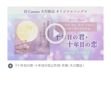
arrow_circle_right
『十年目の君・十年目の恋』（作詞・作曲：大川隆法）