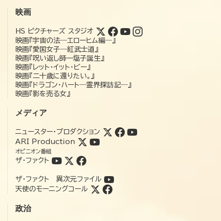
映画
HS ピクチャーズ スタジオ
映画『宇宙の法―エローヒム編―』
映画『愛国女子―紅武士道』
映画『呪い返し師—塩子誕生』
映画『レット・イット・ビー』
映画『二十歳に還りたい。』
映画『ドラゴン・ハート―霊界探訪記―』
映画『影を売る女』
メディア
ニュースター・プロダクション
ARI Production
オピニオン番組
ザ・ファクト
ザ・ファクト 異次元ファイル
天使のモーニングコール
政治