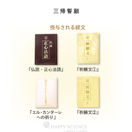
三 帰 誓 願