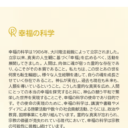
幸福の科学は1986年、大川隆法総裁によって立宗されました。
立宗以来、真実の人生観に基づく「幸福」を広めるべく、活動を
展開してきました。 人間は、肉体に魂が宿った霊的な存在であ
り、心こそがその本質であること。 私たちは、この世とあの世を
何度も転生輪廻し、様々な人生経験を通して、自らの魂を成長さ
せていく存在であること。 神仏が実在し、過去も現在も未来も、
人類を導いているということ。 こうした霊的な真実を広め、人間
にとっての本当の幸福を探究すると共に、神仏の願う平和で繁
栄した世界を実現することこそ、幸福の科学の使命であり目的で
す。 その使命の実現のために、幸福の科学は、講演や書籍やメ
ディアによる啓蒙活動や数々の社会貢献活動、さらには、政治や
教育、国際事業にも取り組んでいます。 霊的な真実が忘れられ、
宗教の価値が見失われている現代において、幸福の科学は宗教
の可能性に挑戦し続けています。