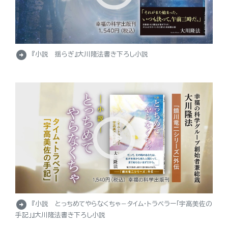
arrow_circle_right
『小説 揺らぎ』大川隆法書き下ろし小説
arrow_circle_right
『小説 とっちめてやらなくちゃ－タイム・トラベラー「宇高美佐の
手記」』大川隆法書き下ろし小説