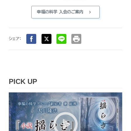
chevron_right
幸福の科学 入会のご案内
print
シェア：
PICK UP