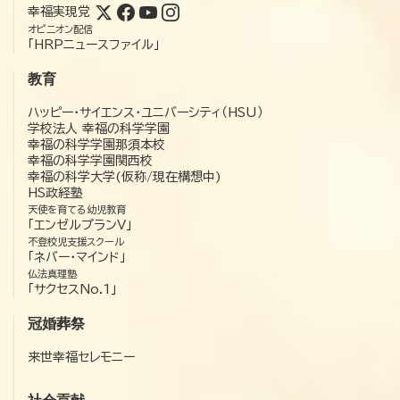
幸福実現党
オピニオン配信
「HRPニュースファイル」
教育
ハッピー・サイエンス・ユニバーシティ（HSU）
学校法人 幸福の科学学園
幸福の科学学園那須本校
幸福の科学学園関西校
幸福の科学大学(仮称/現在構想中)
HS政経塾
天使を育てる幼児教育
「エンゼルプランV」
不登校児支援スクール
「ネバー・マインド」
仏法真理塾
「サクセスNo.1」
冠婚葬祭
来世幸福セレモニー