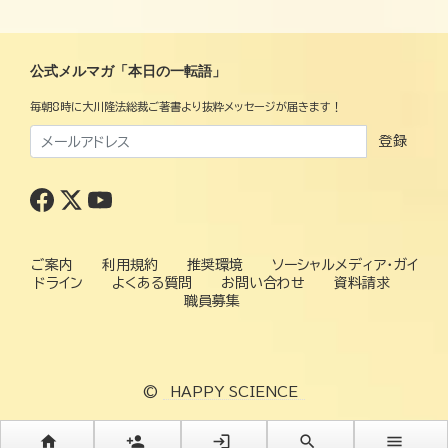
公式メルマガ「本日の一転語」
毎朝8時に大川隆法総裁ご著書より抜粋メッセージが届きます！
登録
ご案内
利用規約
推奨環境
ソーシャルメディア・ガイ
ドライン
よくある質問
お問い合わせ
資料請求
職員募集
©
HAPPY SCIENCE
home
person_add
login
search
menu