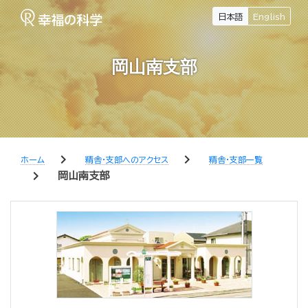
日本語
English
岡山南支部
chevron_right
chevron_right
ホーム
精舎・支部へのアクセス
精舎・支部一覧
chevron_right
岡山南支部