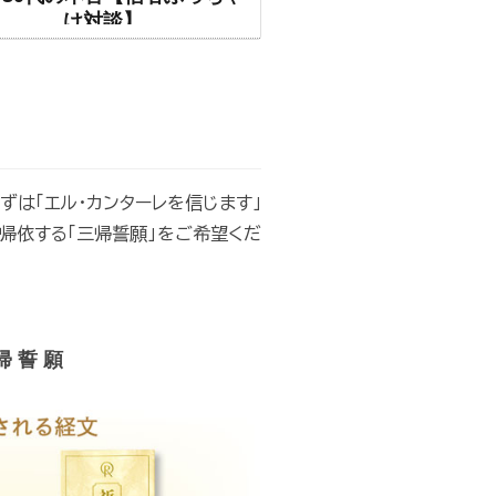
け対談】
ずは「エル・カンターレを信じます」
に帰依する「三帰誓願」をご希望くだ
帰 誓 願