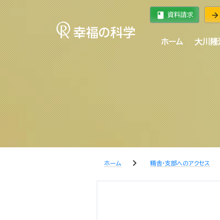
book
arrow_forward
資料請求
ホーム
大川隆
chevron_right
che
ホーム
精舎・支部へのアクセス