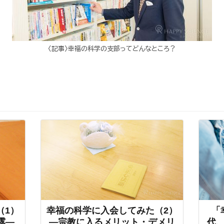
〈記事〉幸福の科学の支部ってどんなところ？
（1）
幸福の科学に入会してみた（2）
「
露―
―宗教に入るメリット・デメリ
代、