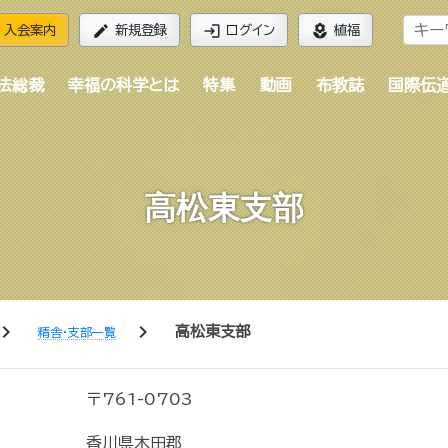
edit
login
local_florist
入会案内
新規登録
ログイン
植福
法総裁
幸福の科学とは
特集
動画
布教誌
国際伝
高松東支部
vron_right
chevron_right
高松東支部
精舎・支部一覧
〒761-0703
香川県木田郡