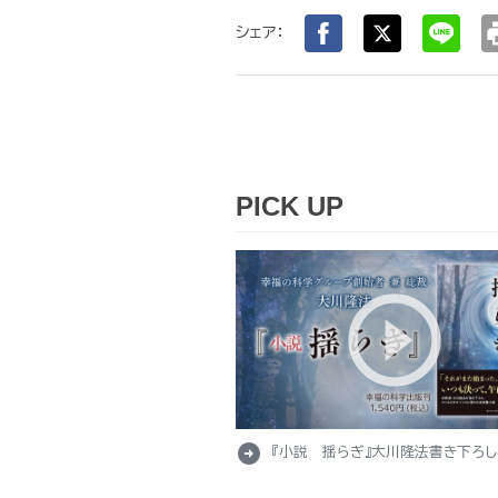
pr
シェア：
PICK UP
arrow_circle_right
『小説 揺らぎ』大川隆法書き下ろ