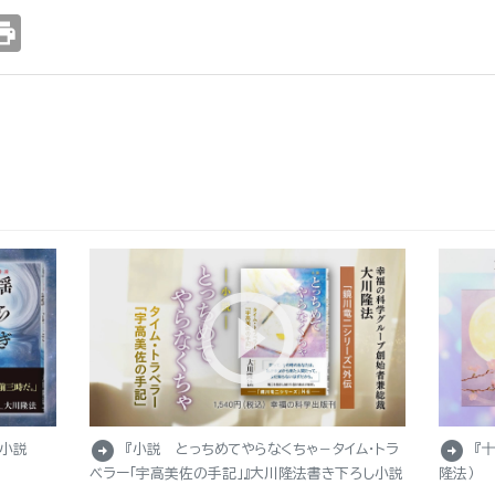
int
arrow_circle_right
arrow_circle_right
し小説
『小説 とっちめてやらなくちゃ－タイム・トラ
『
ベラー「宇高美佐の手記」』大川隆法書き下ろし小説
隆法）