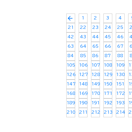
arrow_back
1
2
3
4
21
22
23
24
25
42
43
44
45
46
63
64
65
66
67
84
85
86
87
88
105
106
107
108
109
1
126
127
128
129
130
1
147
148
149
150
151
1
168
169
170
171
172
1
189
190
191
192
193
1
210
211
212
213
214
2