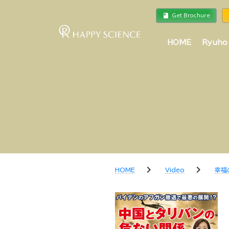
book
a
Get Brochure
HOME
Ryuho
chevron_right
chevron_right
HOME
Video
幸福