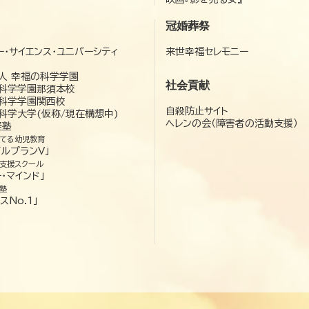
冠婚葬祭
ー・サイエンス・ユニバーシティ
来世幸福セレモニー
）
人 幸福の科学学園
社会貢献
科学学園那須本校
科学学園関西校
自殺防止サイト
科学大学(仮称/現在構想中)
ヘレンの会（障害者の活動支援）
経塾
てる幼児教育
ゼルプランV」
支援スクール
・マインド」
塾
スNo.1」