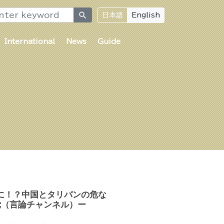
search
日本語
English
International
News
Guide
に！？中国とタリバンの危な
党（言論チャンネル）ー