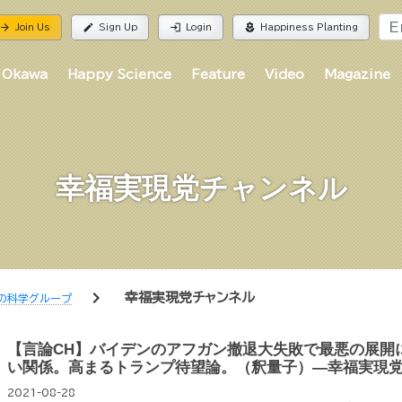
rrow_forward
edit
login
local_florist
Join Us
Sign Up
Login
Happiness Planting
 Okawa
Happy Science
Feature
Video
Magazine
幸福実現党チャンネル
chevron_right
幸福実現党チャンネル
の科学グループ
【言論CH】バイデンのアフガン撤退大失敗で最悪の展開
い関係。高まるトランプ待望論。（釈量子）—幸福実現
2021-08-28