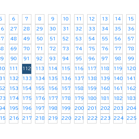
5
6
7
8
9
10
11
12
13
14
15
26
27
28
29
30
31
32
33
34
35
36
47
48
49
50
51
52
53
54
55
56
57
68
69
70
71
72
73
74
75
76
77
78
89
90
91
92
93
94
95
96
97
98
99
10
111
112
113
114
115
116
117
118
119
120
31
132
133
134
135
136
137
138
139
140
141
52
153
154
155
156
157
158
159
160
161
162
73
174
175
176
177
178
179
180
181
182
183
94
195
196
197
198
199
200
201
202
203
204
15
216
217
218
219
220
221
222
223
224
225