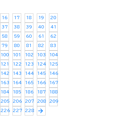
16
17
18
19
20
37
38
39
40
41
58
59
60
61
62
79
80
81
82
83
100
101
102
103
104
121
122
123
124
125
142
143
144
145
146
163
164
165
166
167
184
185
186
187
188
205
206
207
208
209
arrow_forward
226
227
228