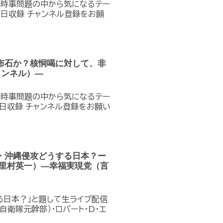
の時事問題の中から気になるテー
7日収録 チャンネル登録をお願
布石か？核恫喝に対して、非
ャンネル）—
の時事問題の中から気になるテー
7日収録 チャンネル登録をお願い
・沖縄侵攻どうする日本？ー
里村英一）—幸福実現党（言
する日本？」と題して生ライブ配信
自衛隊元幹部）・ロバート・D・エ