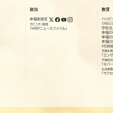
政治
教育
ハッピ
幸福実現党
（HSU
オピニオン配信
学校法
「HRPニュースファイル」
幸福の
幸福の
幸福の
HS政
天使を育
「エン
不登校児
「ネバー
仏法真理
「サクセ