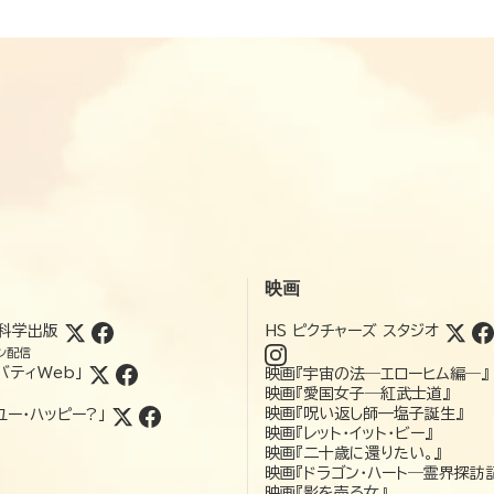
映画
科学出版
HS ピクチャーズ スタジオ
ン配信
バティWeb」
映画『宇宙の法―エローヒム編―』
映画『愛国女子―紅武士道』
映画『呪い返し師—塩子誕生』
ユー・ハッピー?」
映画『レット・イット・ビー』
映画『二十歳に還りたい。』
映画『ドラゴン・ハート―霊界探訪
映画『影を売る女』