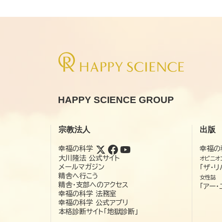
HAPPY SCIENCE GROUP
宗教法人
出版
幸福の科学
幸福の
大川隆法 公式サイト
オピニオ
メールマガジン
「ザ・リ
精舎へ行こう
女性誌
精舎・支部へのアクセス
「アー・
幸福の科学 法務室
幸福の科学 公式アプリ
本格診断サイト「地獄診断」