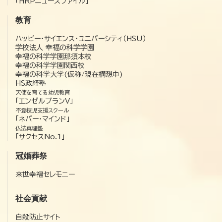
「HRPニュースファイル」
教育
ハッピー・サイエンス・ユニバーシティ（HSU）
学校法人 幸福の科学学園
幸福の科学学園那須本校
幸福の科学学園関西校
幸福の科学大学(仮称/現在構想中)
HS政経塾
天使を育てる幼児教育
「エンゼルプランV」
不登校児支援スクール
「ネバー・マインド」
仏法真理塾
「サクセスNo.1」
冠婚葬祭
来世幸福セレモニー
社会貢献
自殺防止サイト