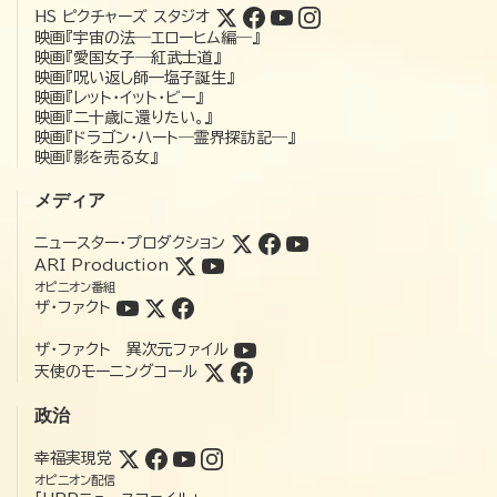
HS ピクチャーズ スタジオ
映画『宇宙の法―エローヒム編―』
映画『愛国女子―紅武士道』
映画『呪い返し師—塩子誕生』
映画『レット・イット・ビー』
映画『二十歳に還りたい。』
映画『ドラゴン・ハート―霊界探訪記―』
映画『影を売る女』
メディア
ニュースター・プロダクション
ARI Production
オピニオン番組
ザ・ファクト
ザ・ファクト 異次元ファイル
天使のモーニングコール
政治
幸福実現党
オピニオン配信