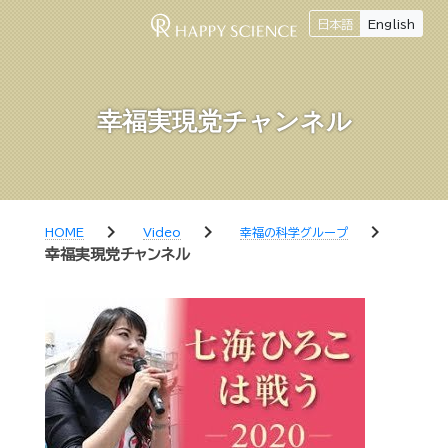
日本語
English
幸福実現党チャンネル
chevron_right
chevron_right
chevron_right
HOME
Video
幸福の科学グループ
幸福実現党チャンネル