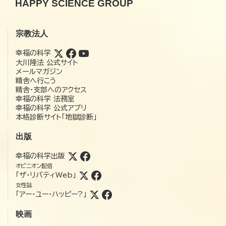
HAPPY SCIENCE GROUP
宗教法人
幸福の科学
大川隆法 公式サイト
メールマガジン
精舎へ行こう
精舎・支部へのアクセス
幸福の科学 法務室
幸福の科学 公式アプリ
本格診断サイト「地獄診断」
出版
幸福の科学出版
オピニオン配信
「ザ・リバティWeb」
女性誌
「アー・ユー・ハッピー?」
映画