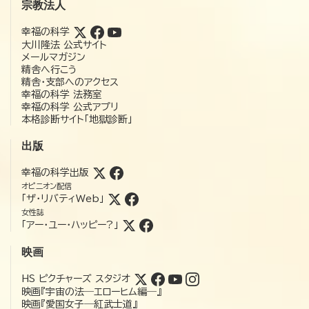
宗教法人
幸福の科学
大川隆法 公式サイト
メールマガジン
精舎へ行こう
精舎・支部へのアクセス
幸福の科学 法務室
幸福の科学 公式アプリ
本格診断サイト「地獄診断」
出版
幸福の科学出版
オピニオン配信
「ザ・リバティWeb」
女性誌
「アー・ユー・ハッピー?」
映画
HS ピクチャーズ スタジオ
映画『宇宙の法―エローヒム編―』
映画『愛国女子―紅武士道』