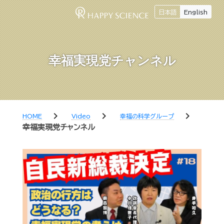
日本語
English
幸福実現党チャンネル
chevron_right
chevron_right
chevron_right
HOME
Video
幸福の科学グループ
幸福実現党チャンネル