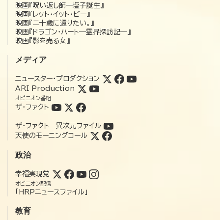
映画『呪い返し師—塩子誕生』
映画『レット・イット・ビー』
映画『二十歳に還りたい。』
映画『ドラゴン・ハート―霊界探訪記―』
映画『影を売る女』
メディア
ニュースター・プロダクション
ARI Production
オピニオン番組
ザ・ファクト
ザ・ファクト 異次元ファイル
天使のモーニングコール
政治
幸福実現党
オピニオン配信
「HRPニュースファイル」
教育