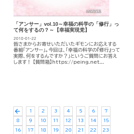
「アンサー」vol.10～幸福の科学の「修行」っ
て何をするの？～【幸福実現党】
2018-01-22
皆さまからお寄せいただいたギモンにお応えする
番組「アンサー」。今回は、「幸福の科学の『修行』って
実際、何をするんですか？」というご質問にお答え
します！ 【質問箱】https://peing.net...
arrow_back
1
2
3
4
5
6
7
8
9
10
11
12
13
14
15
16
17
18
19
20
21
22
23