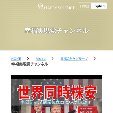
日本語
English
幸福実現党チャンネル
chevron_right
chevron_right
chevron_right
HOME
Video
幸福の科学グループ
幸福実現党チャンネル