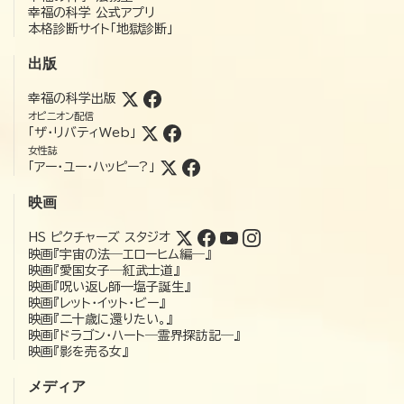
幸福の科学 公式アプリ
本格診断サイト「地獄診断」
出版
幸福の科学出版
オピニオン配信
「ザ・リバティWeb」
女性誌
「アー・ユー・ハッピー?」
映画
HS ピクチャーズ スタジオ
映画『宇宙の法―エローヒム編―』
映画『愛国女子―紅武士道』
映画『呪い返し師—塩子誕生』
映画『レット・イット・ビー』
映画『二十歳に還りたい。』
映画『ドラゴン・ハート―霊界探訪記―』
映画『影を売る女』
メディア