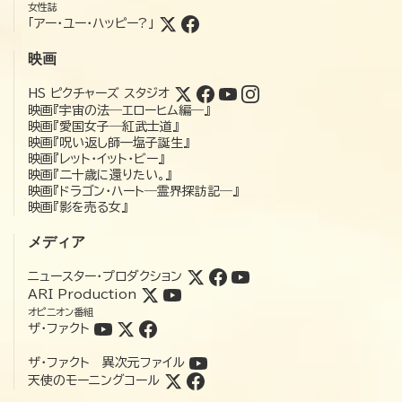
女性誌
「アー・ユー・ハッピー?」
映画
HS ピクチャーズ スタジオ
映画『宇宙の法―エローヒム編―』
映画『愛国女子―紅武士道』
映画『呪い返し師—塩子誕生』
映画『レット・イット・ビー』
映画『二十歳に還りたい。』
映画『ドラゴン・ハート―霊界探訪記―』
映画『影を売る女』
メディア
ニュースター・プロダクション
ARI Production
オピニオン番組
ザ・ファクト
ザ・ファクト 異次元ファイル
天使のモーニングコール