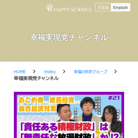
日本語
English
幸福実現党チャンネル
chevron_right
chevron_right
chevron_right
HOME
Video
幸福の科学グループ
幸福実現党チャンネル