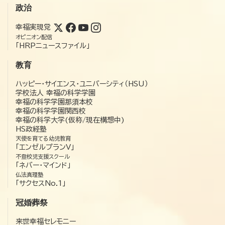
政治
幸福実現党
オピニオン配信
「HRPニュースファイル」
教育
ハッピー・サイエンス・ユニバーシティ（HSU）
学校法人 幸福の科学学園
幸福の科学学園那須本校
幸福の科学学園関西校
幸福の科学大学(仮称/現在構想中)
HS政経塾
天使を育てる幼児教育
「エンゼルプランV」
不登校児支援スクール
「ネバー・マインド」
仏法真理塾
「サクセスNo.1」
冠婚葬祭
来世幸福セレモニー