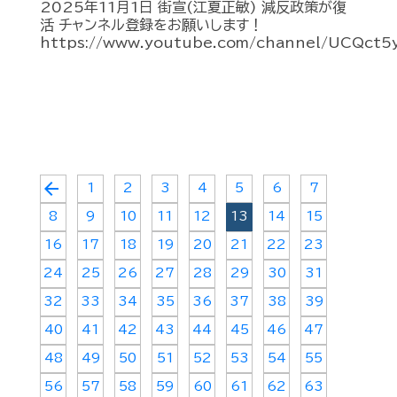
2025年11月1日 街宣(江夏正敏) 減反政策が復
活 チャンネル登録をお願いします！
https://www.youtube.com/channel/UCQct5
arrow_back
1
2
3
4
5
6
7
8
9
10
11
12
13
14
15
16
17
18
19
20
21
22
23
24
25
26
27
28
29
30
31
32
33
34
35
36
37
38
39
40
41
42
43
44
45
46
47
48
49
50
51
52
53
54
55
56
57
58
59
60
61
62
63