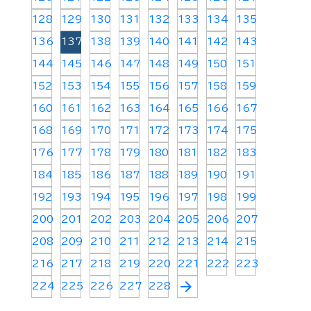
128
129
130
131
132
133
134
135
136
137
138
139
140
141
142
143
144
145
146
147
148
149
150
151
152
153
154
155
156
157
158
159
160
161
162
163
164
165
166
167
168
169
170
171
172
173
174
175
176
177
178
179
180
181
182
183
184
185
186
187
188
189
190
191
192
193
194
195
196
197
198
199
200
201
202
203
204
205
206
207
208
209
210
211
212
213
214
215
216
217
218
219
220
221
222
223
arrow_forward
224
225
226
227
228