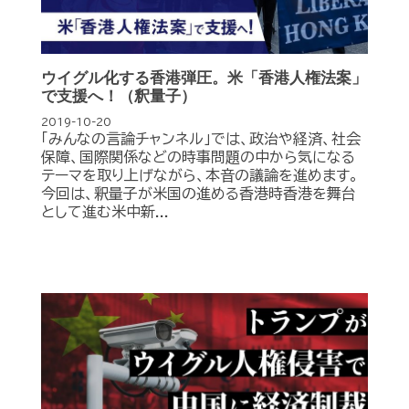
ウイグル化する香港弾圧。米「香港人権法案」
で支援へ！（釈量子）
2019-10-20
「みんなの言論チャンネル」では、政治や経済、社会
保障、国際関係などの時事問題の中から気になる
テーマを取り上げながら、本音の議論を進めます。
今回は、釈量子が米国の進める香港時香港を舞台
として進む米中新...