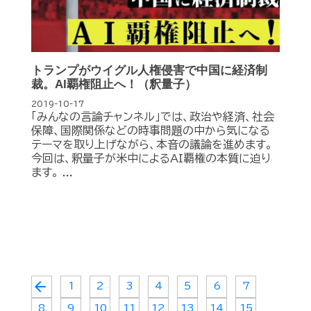
トランプがウイグル人権侵害で中国に経済制
裁。AI覇権阻止へ！（釈量子）
2019-10-17
「みんなの言論チャンネル」では、政治や経済、社会
保障、国際関係などの時事問題の中から気になる
テーマを取り上げながら、本音の議論を進めます。
今回は、釈量子が米中によるAI覇権の本質に迫り
ます。 ...
arrow_back
1
2
3
4
5
6
7
8
9
10
11
12
13
14
15