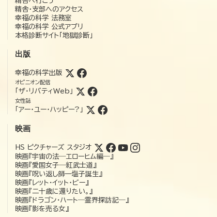
精舎へ行こう
精舎・支部へのアクセス
幸福の科学 法務室
幸福の科学 公式アプリ
本格診断サイト「地獄診断」
出版
幸福の科学出版
オピニオン配信
「ザ・リバティWeb」
女性誌
「アー・ユー・ハッピー?」
映画
HS ピクチャーズ スタジオ
映画『宇宙の法―エローヒム編―』
映画『愛国女子―紅武士道』
映画『呪い返し師—塩子誕生』
映画『レット・イット・ビー』
映画『二十歳に還りたい。』
映画『ドラゴン・ハート―霊界探訪記―』
映画『影を売る女』