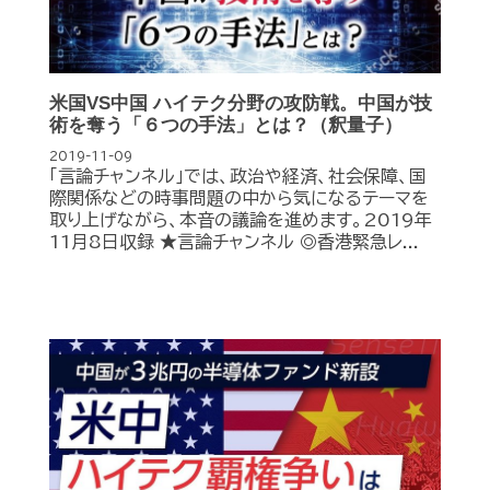
米国VS中国 ハイテク分野の攻防戦。中国が技
術を奪う「６つの手法」とは？（釈量子）
2019-11-09
「言論チャンネル」では、政治や経済、社会保障、国
際関係などの時事問題の中から気になるテーマを
取り上げながら、本音の議論を進めます。2019年
11月8日収録 ★言論チャンネル ◎香港緊急レ...