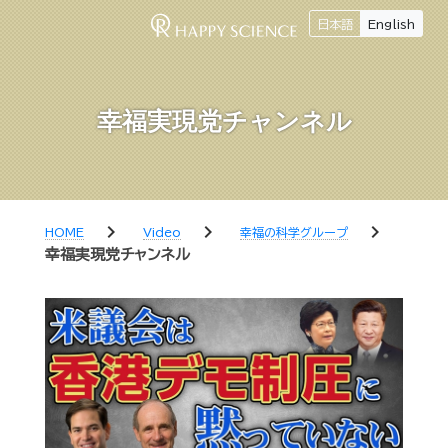
日本語
English
幸福実現党チャンネル
chevron_right
chevron_right
chevron_right
HOME
Video
幸福の科学グループ
幸福実現党チャンネル