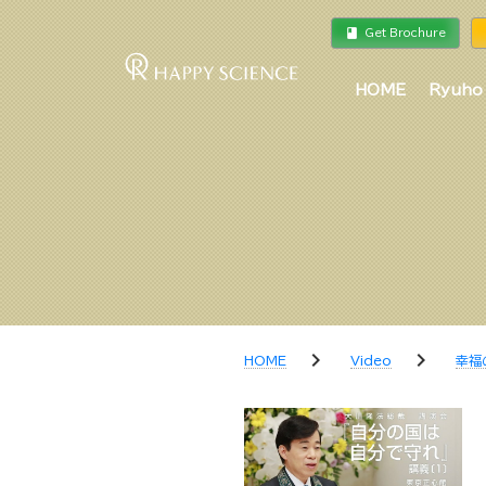
book
a
Get Brochure
HOME
Ryuho
chevron_right
chevron_right
HOME
Video
幸福