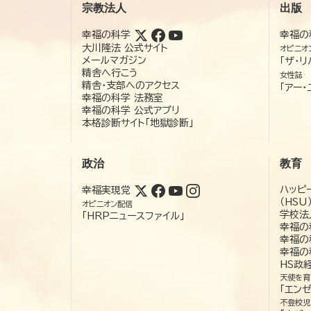
宗教法人
出版
幸福の科学
幸福の
大川隆法 公式サイト
オピニオ
メールマガジン
「ザ・リ
精舎へ行こう
女性誌
精舎・支部へのアクセス
「アー・
幸福の科学 法務室
幸福の科学 公式アプリ
本格診断サイト「地獄診断」
政治
教育
ハッピ
幸福実現党
（HSU
オピニオン配信
学校法
「HRPニュースファイル」
幸福の
幸福の
幸福の
HS政
天使を育
「エン
不登校児