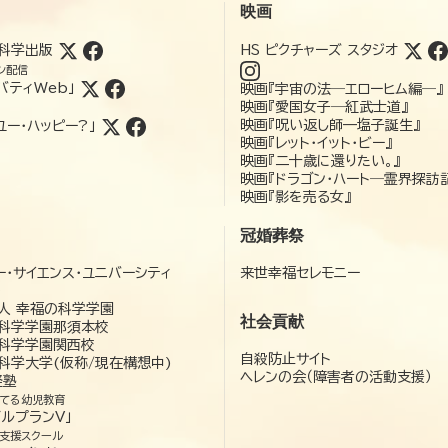
映画
科学出版
HS ピクチャーズ スタジオ
ン配信
バティWeb」
映画『宇宙の法―エローヒム編―』
映画『愛国女子―紅武士道』
映画『呪い返し師—塩子誕生』
ユー・ハッピー?」
映画『レット・イット・ビー』
映画『二十歳に還りたい。』
映画『ドラゴン・ハート―霊界探訪
映画『影を売る女』
冠婚葬祭
ー・サイエンス・ユニバーシティ
来世幸福セレモニー
）
人 幸福の科学学園
社会貢献
科学学園那須本校
科学学園関西校
自殺防止サイト
科学大学(仮称/現在構想中)
ヘレンの会（障害者の活動支援）
経塾
てる幼児教育
ゼルプランV」
支援スクール