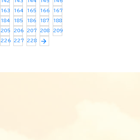
142
143
144
145
146
163
164
165
166
167
184
185
186
187
188
205
206
207
208
209
arrow_forward
226
227
228