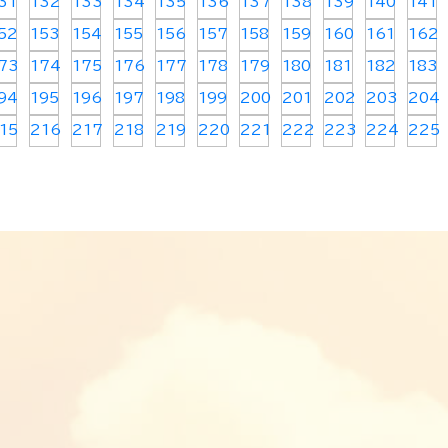
31
132
133
134
135
136
137
138
139
140
141
52
153
154
155
156
157
158
159
160
161
162
73
174
175
176
177
178
179
180
181
182
183
94
195
196
197
198
199
200
201
202
203
204
15
216
217
218
219
220
221
222
223
224
225