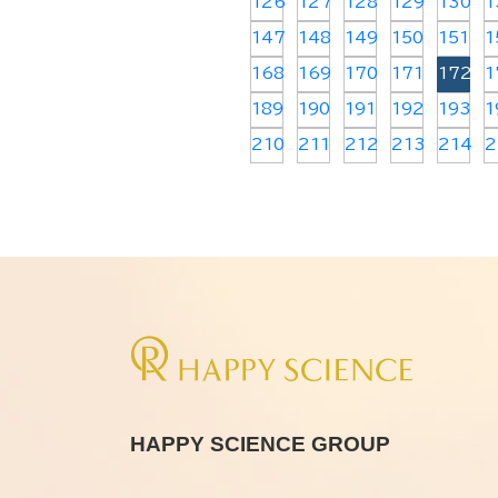
126
127
128
129
130
1
147
148
149
150
151
1
168
169
170
171
172
1
189
190
191
192
193
1
210
211
212
213
214
2
HAPPY SCIENCE GROUP