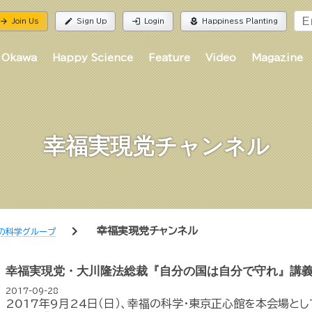
rrow_forward
edit
login
local_florist
Join Us
Sign Up
Login
Happiness Planting
 Okawa
Happy Science
Feature
Video
Magazine
幸福実現党チャンネル
chevron_right
幸福実現党チャンネル
の科学グループ
幸福実現党・大川隆法総裁『自分の国は自分で守れ』講義
2017-09-28
2017年9月24日（日）、幸福の科学・東京正心館を本会場と