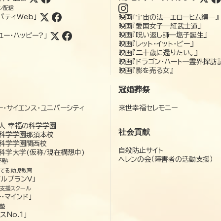
ン配信
バティWeb」
映画『宇宙の法―エローヒム編―』
映画『愛国女子―紅武士道』
映画『呪い返し師—塩子誕生』
ユー・ハッピー?」
映画『レット・イット・ビー』
映画『二十歳に還りたい。』
映画『ドラゴン・ハート―霊界探訪
映画『影を売る女』
冠婚葬祭
ー・サイエンス・ユニバーシティ
来世幸福セレモニー
）
人 幸福の科学学園
社会貢献
科学学園那須本校
科学学園関西校
自殺防止サイト
科学大学(仮称/現在構想中)
ヘレンの会（障害者の活動支援）
経塾
てる幼児教育
ゼルプランV」
支援スクール
・マインド」
塾
スNo.1」