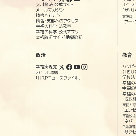
大川隆法 公式サイト
オピニオ
メールマガジン
「ザ・リ
精舎へ行こう
女性誌
精舎・支部へのアクセス
「アー・
幸福の科学 法務室
幸福の科学 公式アプリ
本格診断サイト「地獄診断」
政治
教育
ハッピ
幸福実現党
（HSU
オピニオン配信
学校法
「HRPニュースファイル」
幸福の
幸福の
幸福の
HS政
天使を育
「エン
不登校児
「ネバー
仏法真理
「サクセ