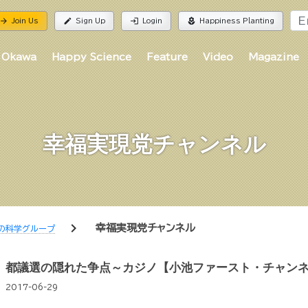
rrow_forward
edit
login
local_florist
Join Us
Sign Up
Login
Happiness Planting
 Okawa
Happy Science
Feature
Video
Magazine
幸福実現党チャンネル
chevron_right
幸福実現党チャンネル
の科学グループ
都議選の隠れた争点～カジノ【小池ファースト・チャンネ
2017-06-29