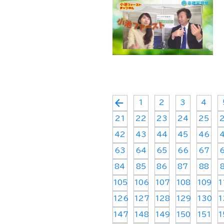
arrow_back
1
2
3
4
21
22
23
24
25
42
43
44
45
46
63
64
65
66
67
84
85
86
87
88
105
106
107
108
109
1
126
127
128
129
130
1
147
148
149
150
151
1