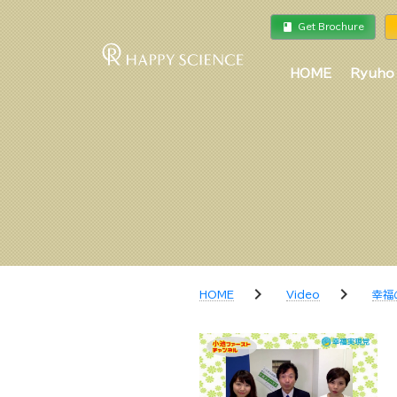
book
a
Get Brochure
HOME
Ryuho
chevron_right
chevron_right
HOME
Video
幸福