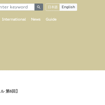
search
日本語
English
International
News
Guide
ル 第6回】