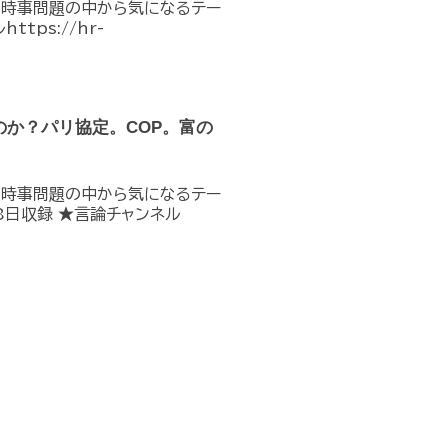
の時事問題の中から気になるテー
ps://hr-
のか？パリ協定。COP。富の
の時事問題の中から気になるテー
8日収録 ★言論チャンネル