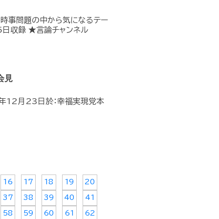
の時事問題の中から気になるテー
5日収録 ★言論チャンネル
会見
年12月23日於：幸福実現党本
16
17
18
19
20
37
38
39
40
41
58
59
60
61
62