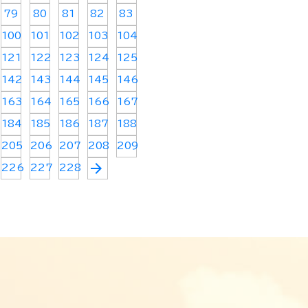
79
80
81
82
83
100
101
102
103
104
121
122
123
124
125
142
143
144
145
146
163
164
165
166
167
184
185
186
187
188
205
206
207
208
209
arrow_forward
226
227
228