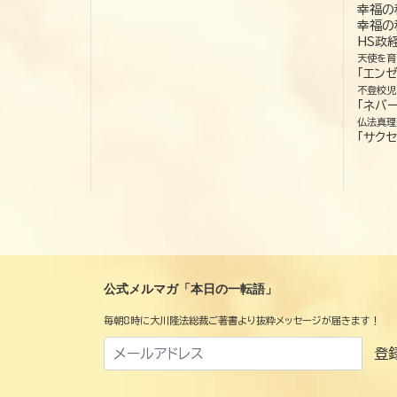
幸福の
幸福の
HS政
天使を育
「エン
不登校児
「ネバー
仏法真理
「サクセ
公式メルマガ「本日の一転語」
毎朝8時に大川隆法総裁ご著書より抜粋メッセージが届きます！
登