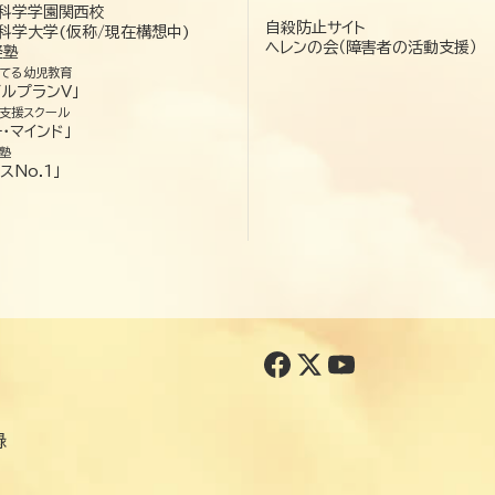
科学学園関西校
自殺防止サイト
科学大学(仮称/現在構想中)
ヘレンの会（障害者の活動支援）
経塾
てる幼児教育
ゼルプランV」
支援スクール
・マインド」
塾
スNo.1」
録