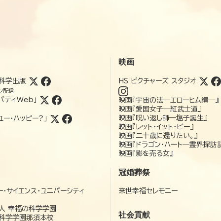
映画
科学出版
HS ピクチャーズ スタジオ
ン配信
バティWeb」
映画『宇宙の法―エローヒム編―』
映画『愛国女子―紅武士道』
映画『呪い返し師—塩子誕生』
ユー・ハッピー?」
映画『レット・イット・ビー』
映画『二十歳に還りたい。』
映画『ドラゴン・ハート―霊界探訪
映画『影を売る女』
冠婚葬祭
ー・サイエンス・ユニバーシティ
来世幸福セレモニー
）
人 幸福の科学学園
社会貢献
科学学園那須本校