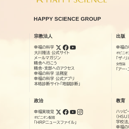
HAPPY SCIENCE GROUP
宗教法人
出版
幸福の科学
幸福の
大川隆法 公式サイト
オピニオ
メールマガジン
「ザ・リ
精舎へ行こう
女性誌
精舎・支部へのアクセス
「アー・
幸福の科学 法務室
幸福の科学 公式アプリ
本格診断サイト「地獄診断」
政治
教育
ハッピ
幸福実現党
（HSU
オピニオン配信
学校法
「HRPニュースファイル」
幸福の