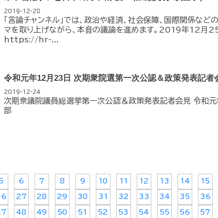
2019-12-28
「言論チャンネル」では、政治や経済、社会保障、国際関係など
マを取り上げながら、本音の議論を進めます。2019年12月2
https://hr-...
令和元年12月23日 次期衆院選第一次公認＆政策発表記者
2019-12-24
次期衆議院議員総選挙第一次公認＆政策発表記者会見 令和元
部
5
6
7
8
9
10
11
12
13
14
15
26
27
28
29
30
31
32
33
34
35
36
47
48
49
50
51
52
53
54
55
56
57