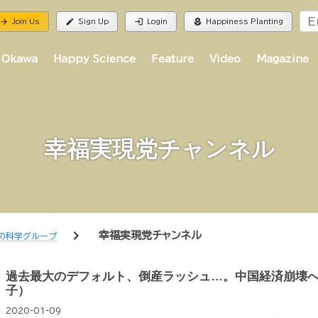
rrow_forward
edit
login
local_florist
Join Us
Sign Up
Login
Happiness Planting
 Okawa
Happy Science
Feature
Video
Magazine
幸福実現党チャンネル
chevron_right
幸福実現党チャンネル
の科学グループ
過去最大のデフォルト、倒産ラッシュ…。中国経済崩壊
子）
2020-01-09