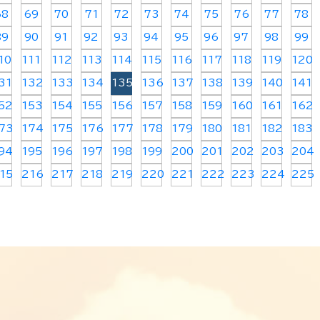
68
69
70
71
72
73
74
75
76
77
78
89
90
91
92
93
94
95
96
97
98
99
10
111
112
113
114
115
116
117
118
119
120
31
132
133
134
135
136
137
138
139
140
141
52
153
154
155
156
157
158
159
160
161
162
73
174
175
176
177
178
179
180
181
182
183
94
195
196
197
198
199
200
201
202
203
204
15
216
217
218
219
220
221
222
223
224
225