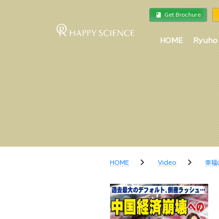
book
a
Get Brochure
HOME
Ryuho
chevron_right
chevron_right
HOME
Video
幸福