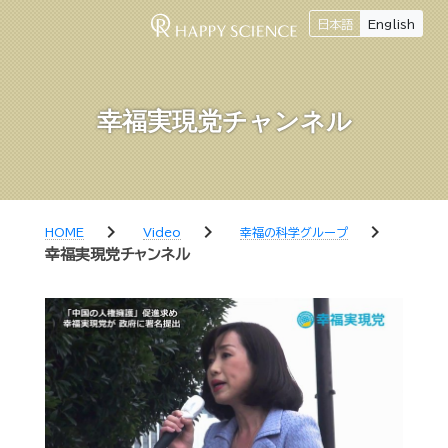
日本語
English
幸福実現党チャンネル
chevron_right
chevron_right
chevron_right
HOME
Video
幸福の科学グループ
幸福実現党チャンネル