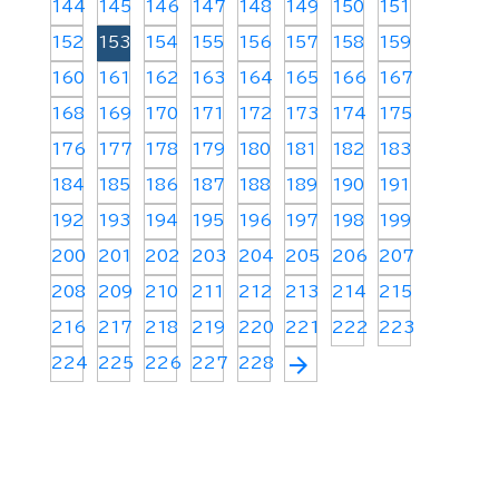
144
145
146
147
148
149
150
151
152
153
154
155
156
157
158
159
160
161
162
163
164
165
166
167
168
169
170
171
172
173
174
175
176
177
178
179
180
181
182
183
184
185
186
187
188
189
190
191
192
193
194
195
196
197
198
199
200
201
202
203
204
205
206
207
208
209
210
211
212
213
214
215
216
217
218
219
220
221
222
223
arrow_forward
224
225
226
227
228