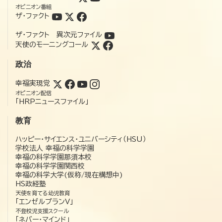
オピニオン番組
ザ・ファクト
ザ・ファクト 異次元ファイル
天使のモーニングコール
政治
幸福実現党
オピニオン配信
「HRPニュースファイル」
教育
ハッピー・サイエンス・ユニバーシティ（HSU）
学校法人 幸福の科学学園
幸福の科学学園那須本校
幸福の科学学園関西校
幸福の科学大学(仮称/現在構想中)
HS政経塾
天使を育てる幼児教育
「エンゼルプランV」
不登校児支援スクール
「ネバー・マインド」