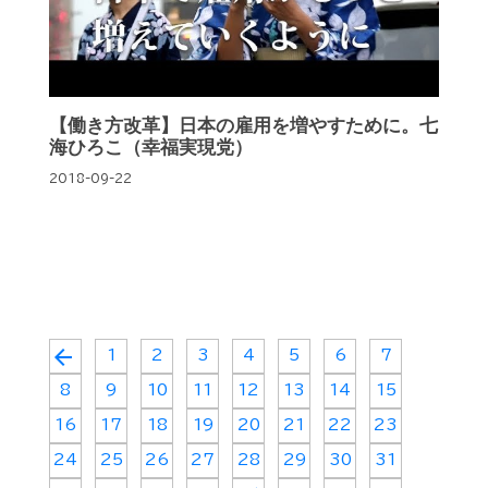
【働き方改革】日本の雇用を増やすために。七
海ひろこ（幸福実現党）
2018-09-22
arrow_back
1
2
3
4
5
6
7
8
9
10
11
12
13
14
15
16
17
18
19
20
21
22
23
24
25
26
27
28
29
30
31