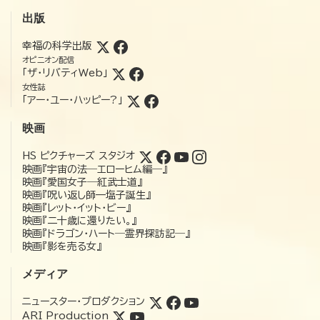
出版
幸福の科学出版
オピニオン配信
「ザ・リバティWeb」
女性誌
「アー・ユー・ハッピー?」
映画
HS ピクチャーズ スタジオ
映画『宇宙の法―エローヒム編―』
映画『愛国女子―紅武士道』
映画『呪い返し師—塩子誕生』
映画『レット・イット・ビー』
映画『二十歳に還りたい。』
映画『ドラゴン・ハート―霊界探訪記―』
映画『影を売る女』
メディア
ニュースター・プロダクション
ARI Production