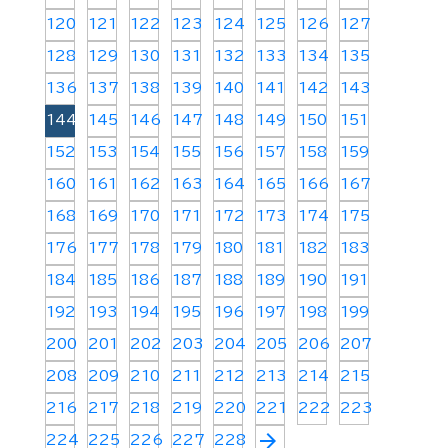
120
121
122
123
124
125
126
127
128
129
130
131
132
133
134
135
136
137
138
139
140
141
142
143
144
145
146
147
148
149
150
151
152
153
154
155
156
157
158
159
160
161
162
163
164
165
166
167
168
169
170
171
172
173
174
175
176
177
178
179
180
181
182
183
184
185
186
187
188
189
190
191
192
193
194
195
196
197
198
199
200
201
202
203
204
205
206
207
208
209
210
211
212
213
214
215
216
217
218
219
220
221
222
223
arrow_forward
224
225
226
227
228