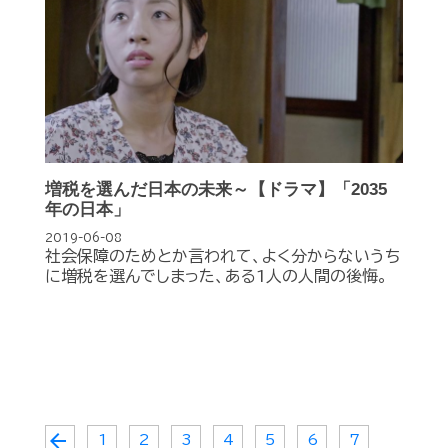
増税を選んだ日本の未来～【ドラマ】「2035
年の日本」
2019-06-08
社会保障のためとか言われて、よく分からないうち
に増税を選んでしまった、ある1人の人間の後悔。
arrow_back
1
2
3
4
5
6
7