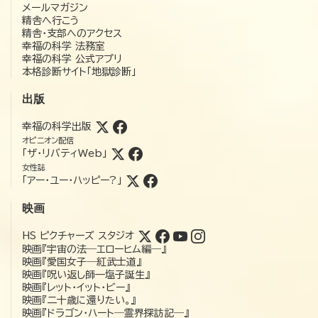
メールマガジン
精舎へ行こう
精舎・支部へのアクセス
幸福の科学 法務室
幸福の科学 公式アプリ
本格診断サイト「地獄診断」
出版
幸福の科学出版
オピニオン配信
「ザ・リバティWeb」
女性誌
「アー・ユー・ハッピー?」
映画
HS ピクチャーズ スタジオ
映画『宇宙の法―エローヒム編―』
映画『愛国女子―紅武士道』
映画『呪い返し師—塩子誕生』
映画『レット・イット・ビー』
映画『二十歳に還りたい。』
映画『ドラゴン・ハート―霊界探訪記―』