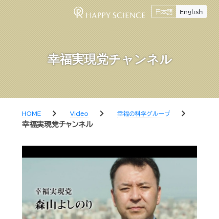
日本語
English
幸福実現党チャンネル
chevron_right
chevron_right
chevron_right
HOME
Video
幸福の科学グループ
幸福実現党チャンネル