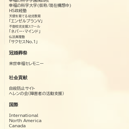
幸福の科学学園関西校
幸福の科学大学(仮称/現在構想中)
HS政経塾
天使を育てる幼児教育
「エンゼルプランV」
不登校児支援スクール
「ネバー・マインド」
仏法真理塾
「サクセスNo.1」
冠婚葬祭
来世幸福セレモニー
社会貢献
自殺防止サイト
ヘレンの会（障害者の活動支援）
国際
International
North America
Canada