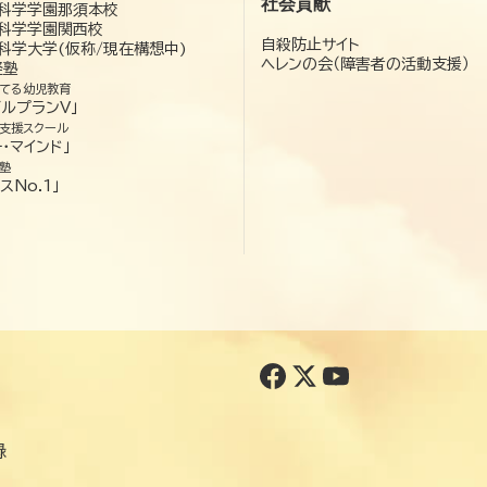
社会貢献
科学学園那須本校
科学学園関西校
自殺防止サイト
科学大学(仮称/現在構想中)
ヘレンの会（障害者の活動支援）
経塾
てる幼児教育
ゼルプランV」
支援スクール
・マインド」
塾
スNo.1」
録