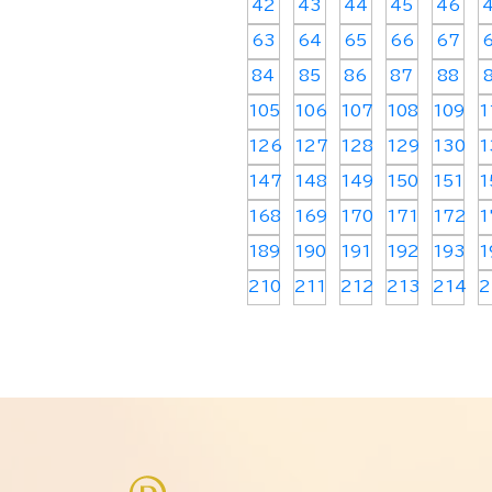
42
43
44
45
46
63
64
65
66
67
84
85
86
87
88
105
106
107
108
109
1
126
127
128
129
130
1
147
148
149
150
151
1
168
169
170
171
172
1
189
190
191
192
193
1
210
211
212
213
214
2