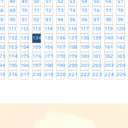
47
48
49
50
51
52
53
54
55
56
57
68
69
70
71
72
73
74
75
76
77
78
89
90
91
92
93
94
95
96
97
98
99
10
111
112
113
114
115
116
117
118
119
120
31
132
133
134
135
136
137
138
139
140
141
52
153
154
155
156
157
158
159
160
161
162
73
174
175
176
177
178
179
180
181
182
183
94
195
196
197
198
199
200
201
202
203
204
15
216
217
218
219
220
221
222
223
224
225