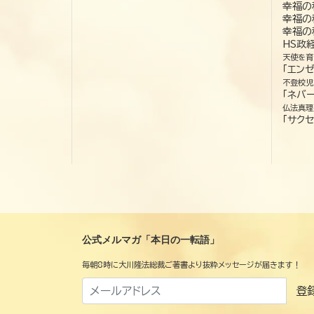
幸福の
幸福の
幸福の
HS政
天使を育
「エン
不登校児
「ネバー
仏法真理
「サクセ
公式メルマガ「本日の一転語」
毎朝8時に大川隆法総裁ご著書より抜粋メッセージが届きます！
登