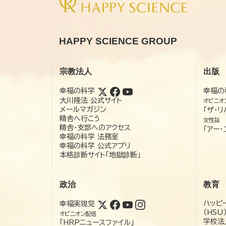
HAPPY SCIENCE GROUP
宗教法人
出版
幸福の科学
幸福の
大川隆法 公式サイト
オピニオ
メールマガジン
「ザ・リ
精舎へ行こう
女性誌
精舎・支部へのアクセス
「アー・
幸福の科学 法務室
幸福の科学 公式アプリ
本格診断サイト「地獄診断」
政治
教育
ハッピ
幸福実現党
（HSU
オピニオン配信
学校法
「HRPニュースファイル」