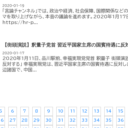
2020-01-19
「言論チャンネル」では、政治や経済、社会保障、国際関係など
マを取り上げながら、本音の議論を進めます。2020年1月17
https://hr-p...
【街頭演説】釈量子党首 習近平国家主席の国賓待遇に反
2020-01-17
2020年1月11日、品川駅前、幸福実現党党首 釈量子 街頭
反対する」 幸福実現党は、習近平国家主席の国賓待遇に反対し
辺諸国で、中国...
5
6
7
8
9
10
11
12
13
14
15
26
27
28
29
30
31
32
33
34
35
36