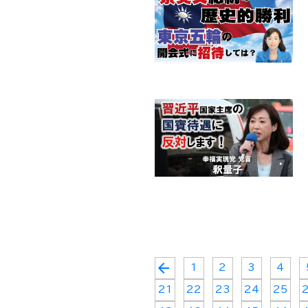
arrow_back
1
2
3
4
21
22
23
24
25