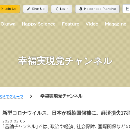
rrow_forward
edit
login
local_florist
Join Us
Sign Up
Login
Happiness Planting
 Okawa
Happy Science
Feature
Video
Magazine
幸福実現党チャンネル
chevron_right
幸福実現党チャンネル
の科学グループ
新型コロナウイルス、日本が感染国候補に。経済損失17
2020-02-05
「言論チャンネル」では、政治や経済、社会保障、国際関係など