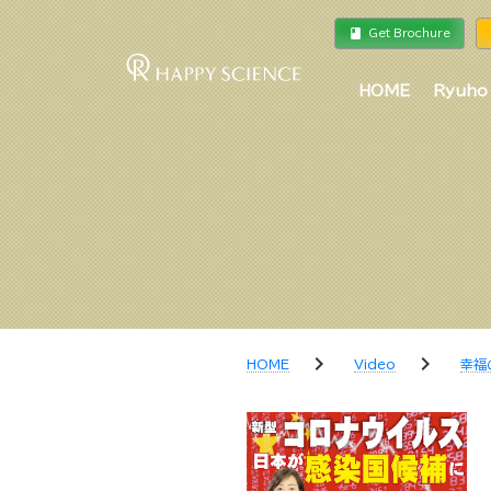
book
a
Get Brochure
HOME
Ryuho
chevron_right
chevron_right
HOME
Video
幸福