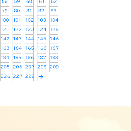
58
59
60
61
62
79
80
81
82
83
100
101
102
103
104
121
122
123
124
125
142
143
144
145
146
163
164
165
166
167
184
185
186
187
188
205
206
207
208
209
arrow_forward
226
227
228