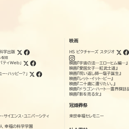
映画
科学出版
HS ピクチャーズ スタジオ
ン配信
バティWeb」
映画『宇宙の法―エローヒム編―』
映画『愛国女子―紅武士道』
映画『呪い返し師—塩子誕生』
ユー・ハッピー?」
映画『レット・イット・ビー』
映画『二十歳に還りたい。』
映画『ドラゴン・ハート―霊界探訪
映画『影を売る女』
冠婚葬祭
ー・サイエンス・ユニバーシティ
来世幸福セレモニー
）
人 幸福の科学学園