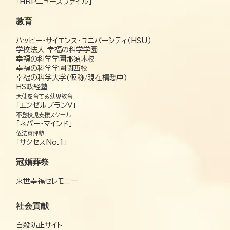
「HRPニュースファイル」
教育
ハッピー・サイエンス・ユニバーシティ（HSU）
学校法人 幸福の科学学園
幸福の科学学園那須本校
幸福の科学学園関西校
幸福の科学大学(仮称/現在構想中)
HS政経塾
天使を育てる幼児教育
「エンゼルプランV」
不登校児支援スクール
「ネバー・マインド」
仏法真理塾
「サクセスNo.1」
冠婚葬祭
来世幸福セレモニー
社会貢献
自殺防止サイト