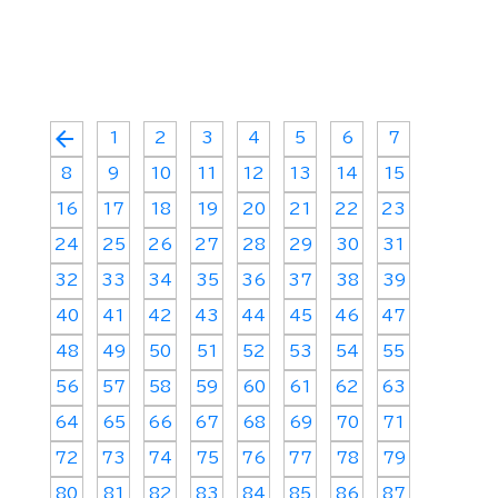
arrow_back
1
2
3
4
5
6
7
8
9
10
11
12
13
14
15
16
17
18
19
20
21
22
23
24
25
26
27
28
29
30
31
32
33
34
35
36
37
38
39
40
41
42
43
44
45
46
47
48
49
50
51
52
53
54
55
56
57
58
59
60
61
62
63
64
65
66
67
68
69
70
71
72
73
74
75
76
77
78
79
80
81
82
83
84
85
86
87