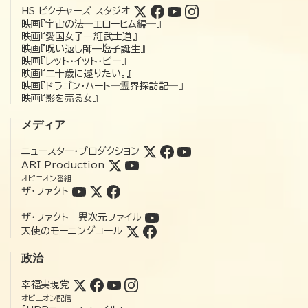
HS ピクチャーズ スタジオ
映画『宇宙の法―エローヒム編―』
映画『愛国女子―紅武士道』
映画『呪い返し師—塩子誕生』
映画『レット・イット・ビー』
映画『二十歳に還りたい。』
映画『ドラゴン・ハート―霊界探訪記―』
映画『影を売る女』
メディア
ニュースター・プロダクション
ARI Production
オピニオン番組
ザ・ファクト
ザ・ファクト 異次元ファイル
天使のモーニングコール
政治
幸福実現党
オピニオン配信