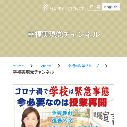
日本語
English
幸福実現党チャンネル
chevron_right
chevron_right
chevron_right
HOME
Video
幸福の科学グループ
幸福実現党チャンネル