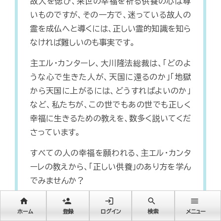
故人を偲び、来世の幸福を祈る供養の心は尊
いものですが、その一方で、迷っている故人の
霊を成仏へと導くには、正しい霊的知識を知ら
なければ難しいのも事実です。
主エル・カンターレ、大川隆法総裁は、「どのよ
うな心で生きた人が、天国に還るのか」「地獄
から天国に上がるには、どうすればよいのか」
など、私たちが、この世でもあの世でも正しく
幸福に生きるための教えを、数多く説いてくだ
さっています。
すべての人の幸福を願われる、主エル・カンタ
ーレの教えから、「正しい供養」のあり方を学ん
でみませんか？
home
person_add
login
search
menu
ホーム
登録
ログイン
検索
メニュー