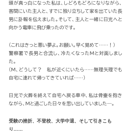
頭が真っ白になった私は、しどろもどろになりながら、
客間にいた主人と、すでに独り立ちして家を出ていた長
男に訃報を伝えました。そして、主人と一緒に日光へと
向かう電車に飛び乗ったのです。
（これはきっと悪い夢よ。お願い。早く覚めて……！）
警察署で長男と合流し、冷たくなったMと対面しまし
た。
（M、どうして？ 私が近くにいたら……無理矢理でも
自宅に連れて帰ってきていれば……）
日光で火葬を終えて自宅へ戻る車中、私は骨壷を抱き
ながら、Mと過ごした日々を思い出していました―。
受験の挫折、不登校、大学中退、そして引きこも
り……