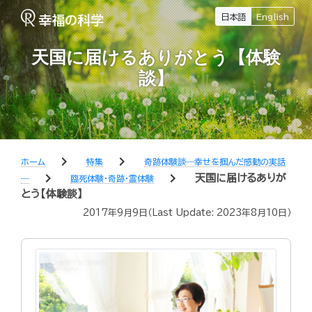
日本語
English
天国に届けるありがとう【体験
談】
chevron_right
chevron_right
ホーム
特集
奇跡体験談―幸せを掴んだ感動の実話
chevron_right
chevron_right
天国に届けるありが
―
臨死体験・奇跡・霊体験
とう【体験談】
2017年9月9日
（Last Update:
2023年8月10日
）