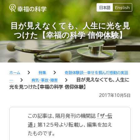
日本語
English
目が見えなくても、人生に光を見
つけた【幸福の科学 信仰体験】
chevron_right
chevron_right
ホーム
特集
奇跡体験談―幸せを掴んだ感動の実話
chevron_right
chevron_right
目が見えなくても、人生に
―
病気・事故・障害
光を見つけた【幸福の科学 信仰体験】
2017年10月5日
この記事は、隔月発刊の機関誌
「ザ・伝
道」
第125号より転載し、編集を加え
たものです。