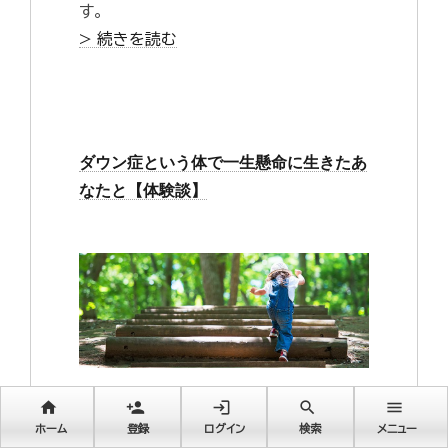
す。
> 続きを読む
ダウン症という体で一生懸命に生きたあ
なたと【体験談】
home
person_add
login
search
menu
ホーム
登録
ログイン
検索
メニュー