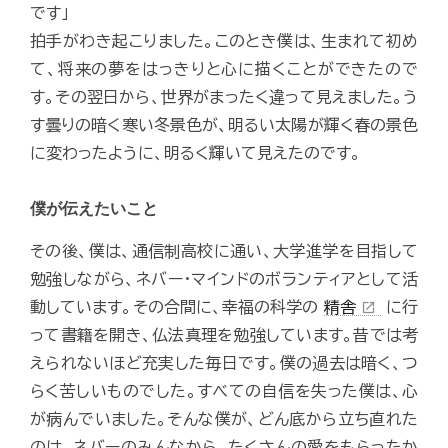
です」
拍手がわき起こりました。このとき僕は、生まれて初め
て、将来の夢をはっきりと心に描くことができたので
す。その翌日から、世界がまったく違って見えました。う
す曇りの暗く寒い冬景色が、明るい太陽が輝く春の景色
に変わったように、明るく輝いて見えたのです。
僕が伝えたいこと
その後、僕は、通信制高校に通い、大学進学を目指して
勉強しながら、ネバー・マインドのボランティアとして活
動しています。その合間に、幸福の科学の
精舎
に行
open_in_new
って書籍を開き、仏法真理を勉強しています。昔では考
えられないほど充実した毎日です。僕の過去は暗く、つ
らく苦しいものでした。すべての自信を失った僕は、心
が病んでいました。そんな僕が、どん底から立ち直れた
のは、ネバーのみんなから、たくさんの愛をもらったか