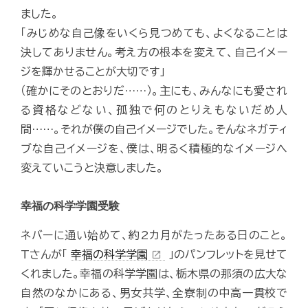
ました。
「みじめな自己像をいくら見つめても、よくなることは
決してありません。考え方の根本を変えて、自己イメー
ジを輝かせることが大切です」
（確かにそのとおりだ……）。主にも、みんなにも愛され
る資格などない、孤独で何のとりえもないだめ人
間……。それが僕の自己イメージでした。そんなネガティ
ブな自己イメージを、僕は、明るく積極的なイメージへ
変えていこうと決意しました。
幸福の科学学園受験
ネバーに通い始めて、約2カ月がたったある日のこと。
Tさんが「
幸福の科学学園
」のパンフレットを見せて
open_in_new
くれました。幸福の科学学園は、栃木県の那須の広大な
自然のなかにある、男女共学、全寮制の中高一貫校で