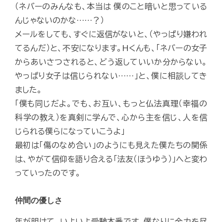
（ネバーのみんなも、本当は 僕のこと暗いと思っている
んじゃないのかな……？）
メールをしても、すぐに返信がないと、（やっぱり嫌われ
てるんだ）と、不安になります。Hくんも、「ネバーの女子
からあいさつされると、どう返していいか分からない。
やっぱり女子は信じられない……」と、僕に相談してき
ました。
「僕も同じだよ。でも、お互い、もっと仏法真理（幸福の
科学の教え）を真剣に学んで、心から主を信じ、人を信
じられる僕らになっていこうよ」
最初は「傷のなめ合い」のようにも見えた僕たちの関係
は、やがて信仰を語り合える「法友（ほうゆう）」へと変わ
っていったのです。
仲間の優しさ
年が明けて、いよいよ受験本番です。僕なりに全力を尽