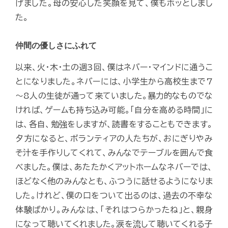
げました。母の安心した笑顔を見て、僕もホッとしまし
た。
仲間の優しさにふれて
以来、火・木・土の週3回、僕はネバー・マインドに通うこ
とになりました。ネバーには、小学生から高校生まで7
～8人の生徒が通って来ていました。暴力的なものでな
ければ、ゲームも持ち込み可能。「自分を高める時間」に
は、各自、勉強をしますが、読書をすることもできます。
夕方になると、ボランティアの人たちが、おにぎりやみ
そ汁を手作りしてくれて、みんなでテーブルを囲んで食
べました。僕は、あたたかくアットホームなネバーでは、
ほどなく他のみんなとも、ふつうに話せるようになりま
した。けれど、僕の口をついて出るのは、過去の不幸な
体験ばかり。みんなは、「それはつらかったね」と、親身
になって聴いてくれました。涙を流して聴いてくれる子