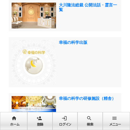
大川隆法総裁 公開法話・霊言一
覧
幸福の科学出版
幸福の科学の研修施設（精舎）
home
person_add
login
search
menu
ホーム
登録
ログイン
検索
メニュー