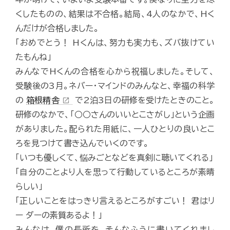
くしたものの、結果は不合格。結局、4人のなかで、Hく
んだけが合格しました。
「おめでとう！ Hくんは、努力も実力も、ズバ抜けてい
たもんね」
みんなでHくんの合格を心から祝福しました。そして、
受験後の3月。ネバー・マインドのみんなと、幸福の科学
の
箱根精舎
で2泊3日の研修を受けたときのこと。
open_in_new
研修のなかで、「○○さんのいいとこさがし」という企画
がありました。配られた用紙に、一人ひとりの良いとこ
ろを見つけて書き込んでいくのです。
「いつも優しくて、悩みごとなどを真剣に聴いてくれる」
「自分のことより人を思って行動しているところが素晴
らしい」
「正しいことをはっきり言えるところがすごい！ 君はリ
ー ダーの素質あるよ！」
みんなは、僕の長所を、そんなふうに書いてくれまし