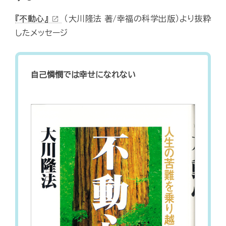
『不動心』
（大川隆法 著/幸福の科学出版）より抜粋
open_in_new
したメッセージ
自己憐憫では幸せになれない