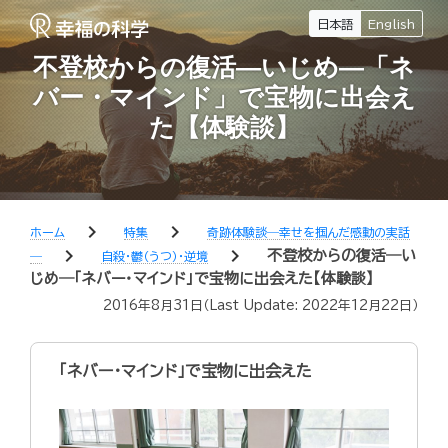
日本語
English
不登校からの復活―いじめ―「ネ
バー・マインド」で宝物に出会え
た【体験談】
chevron_right
chevron_right
ホーム
特集
奇跡体験談―幸せを掴んだ感動の実話
chevron_right
chevron_right
不登校からの復活―い
―
自殺・鬱（うつ）・逆境
じめ―「ネバー・マインド」で宝物に出会えた【体験談】
2016年8月31日
（Last Update:
2022年12月22日
）
「ネバー・マインド」で宝物に出会えた