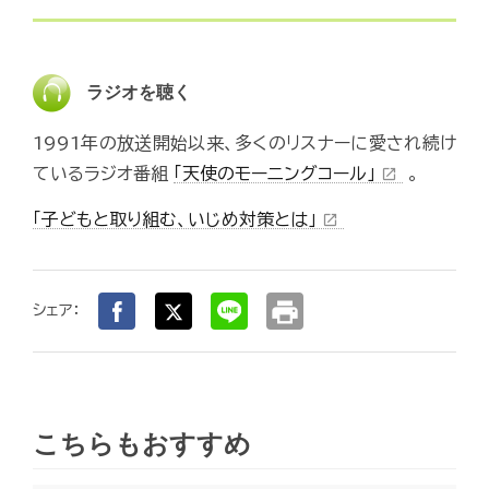
ラジオを聴く
1991年の放送開始以来、多くのリスナーに愛され続け
ているラジオ番組
「天使のモーニングコール」
。
open_in_new
「子どもと取り組む、いじめ対策とは」
open_in_new
print
シェア：
こちらもおすすめ