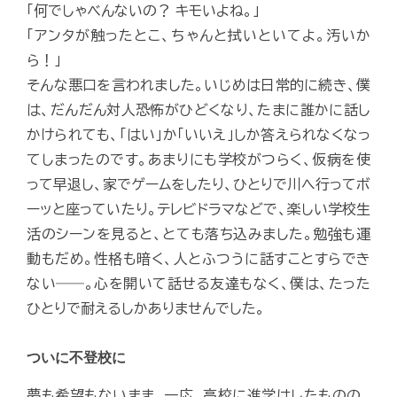
「何でしゃべんないの？ キモいよね。」
「アンタが触ったとこ、ちゃんと拭いといてよ。汚いか
ら！」
そんな悪口を言われました。いじめは日常的に続き、僕
は、だんだん対人恐怖がひどくなり、たまに誰かに話し
かけられても、「はい」か「いいえ」しか答えられなくなっ
てしまったのです。あまりにも学校がつらく、仮病を使
って早退し、家でゲームをしたり、ひとりで川へ行ってボ
ーッと座っていたり。テレビドラマなどで、楽しい学校生
活のシーンを見ると、とても落ち込みました。勉強も運
動もだめ。性格も暗く、人とふつうに話すことすらでき
ない――。心を開いて話せる友達もなく、僕は、たった
ひとりで耐えるしかありませんでした。
ついに不登校に
夢も希望もないまま、一応、高校に進学はしたものの、