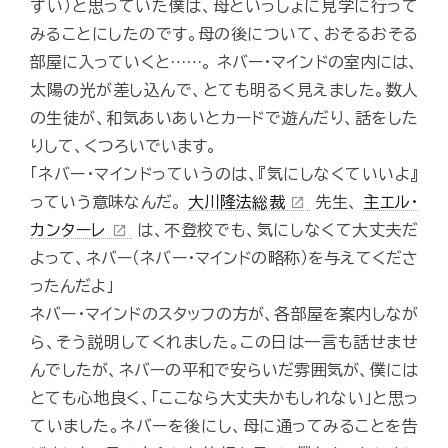
ずい）と思っていた僕は、母といっしょに見学に行って
みることにしたのです。母の後について、おそるおそる
部屋に入っていくと……。 ネバー・マインドの室内には、
太陽の光が差し込んで、とても明るく見えました。数人
の生徒が、和気あいあいとカードで遊んだり、話をした
りして、くつろいでいます。
「ネバー・マインドっていうのは、『気にしなくていいよ』
っていう意味なんだ。
大川隆法総裁
先生、
主エル・
open_in_new
カンターレ
は、不登校でも、気にしなくて大丈夫だ
open_in_new
よって、ネバー（ネバー・マインドの略称）を与えてくださ
ったんだよ」
ネバー・マインドのスタッフの方が、各部屋を案内しなが
ら、そう説明してくれました。この日は一言も話せませ
んでしたが、ネバーの平和で安らいだ雰囲気が、僕には
とても心地良く、「ここなら大丈夫かもしれない」と思っ
ていました。ネバーを後にし、母に通ってみることを告