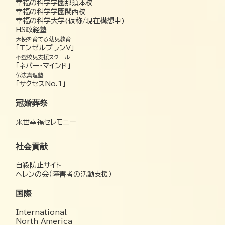
幸福の科学学園那須本校
幸福の科学学園関西校
幸福の科学大学(仮称/現在構想中)
HS政経塾
天使を育てる幼児教育
「エンゼルプランV」
不登校児支援スクール
「ネバー・マインド」
仏法真理塾
「サクセスNo.1」
冠婚葬祭
来世幸福セレモニー
社会貢献
自殺防止サイト
ヘレンの会（障害者の活動支援）
国際
International
North America