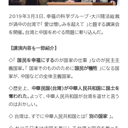
2019年3月3日、幸福の科学グループ・大川隆法総裁
が渦中の台湾で「 愛は憎しみを超えて 」と題する講演会
を開催。台湾と中国をめぐる問題に斬り込んだ。
【講演内容を一部紹介】
◇「
国民を幸福にする
のが国家の仕事 」なのが民主主
義国家。「 国家そのもののために
国民が犠牲
」になる国
家が、中国などの全体主義国家。
◇歴史上、
中華民国(台湾)が中華人民共和国に国土を
奪われた
。よって、中華人民共和国が台湾を返せと言う
のはおかしい。
◇ 台湾は、すでに中華人民共和国とは「
別の国家
」。