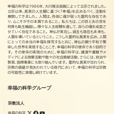
幸福の科学は1986年、大川隆法総裁によって立宗されました。
立宗以来、真実の人生観に基づく「幸福」を広めるべく、活動を
展開してきました。 人間は、肉体に魂が宿った霊的な存在であ
り、心こそがその本質であること。 私たちは、この世とあの世を
何度も転生輪廻し、様々な人生経験を通して、自らの魂を成長さ
せていく存在であること。 神仏が実在し、過去も現在も未来も、
人類を導いているということ。 こうした霊的な真実を広め、人間
にとっての本当の幸福を探究すると共に、神仏の願う平和で繁
栄した世界を実現することこそ、幸福の科学の使命であり目的で
す。 その使命の実現のために、幸福の科学は、講演や書籍やメ
ディアによる啓蒙活動や数々の社会貢献活動、さらには、政治や
教育、国際事業にも取り組んでいます。 霊的な真実が忘れられ、
宗教の価値が見失われている現代において、幸福の科学は宗教
の可能性に挑戦し続けています。
幸福の科学グループ
宗教法人
幸福の科学