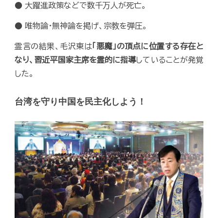
● 大躍進政策などで数千万人が死亡。
● 唯物論・無神論を掲げ、宗教を弾圧。
霊言の結果、毛沢東は
「悪魔」の頂点に位置する存在と
なり、習近平国家主席を霊的に指導
していることが発覚
した。
台湾を守り中国を民主化しよう！