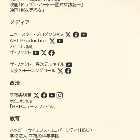
映画『ドラゴン・ハート―霊界探訪記―』
映画『影を売る女』
メディア
ニュースター・プロダクション
ARI Production
オピニオン番組
ザ・ファクト
ザ・ファクト 異次元ファイル
天使のモーニングコール
政治
幸福実現党
オピニオン配信
「HRPニュースファイル」
教育
ハッピー・サイエンス・ユニバーシティ（HSU）
学校法人 幸福の科学学園