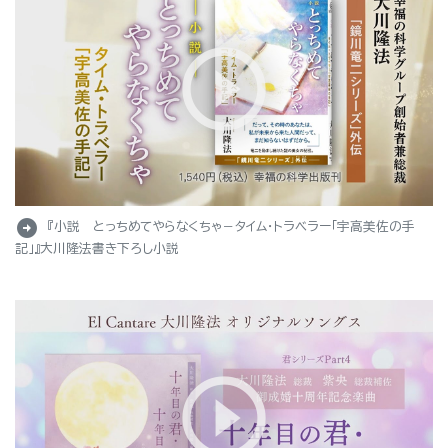
arrow_circle_right
『小説 とっちめてやらなくちゃ－タイム・トラベラー「宇高美佐の手
記」』大川隆法書き下ろし小説