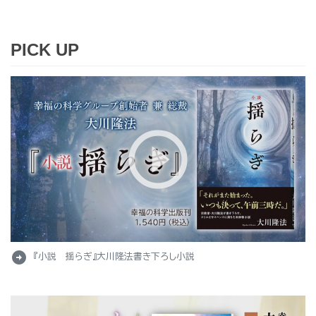
PICK UP
arrow_circle_right
『小説 揺らぎ』大川隆法書き下ろし小説