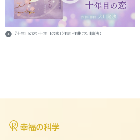
arrow_circle_right
『十年目の君・十年目の恋』（作詞・作曲：大川隆法）