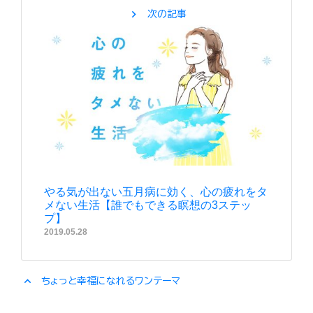
chevron_right
次の記事
やる気が出ない五月病に効く、心の疲れをタ
メない生活【誰でもできる瞑想の3ステッ
プ】
2019.05.28
expand_less
ちょっと幸福になれるワンテーマ