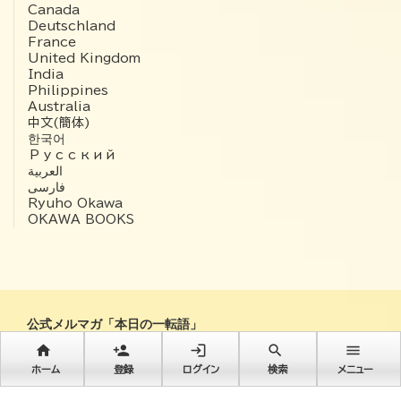
Canada
Deutschland
France
United Kingdom
India
Philippines
Australia
中文(簡体)
한국어
Русский
العربية‏
فارسی
Ryuho Okawa
OKAWA BOOKS
公式メルマガ「本日の一転語」
home
person_add
login
search
menu
毎朝8時に大川隆法総裁ご著書より抜粋メッセージが届きます！
ホーム
登録
ログイン
検索
メニュー
登録