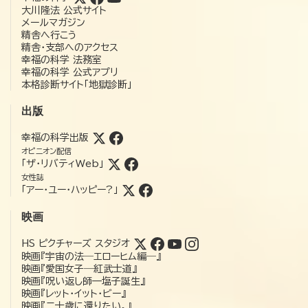
大川隆法 公式サイト
メールマガジン
精舎へ行こう
精舎・支部へのアクセス
幸福の科学 法務室
幸福の科学 公式アプリ
本格診断サイト「地獄診断」
出版
幸福の科学出版
オピニオン配信
「ザ・リバティWeb」
女性誌
「アー・ユー・ハッピー?」
映画
HS ピクチャーズ スタジオ
映画『宇宙の法―エローヒム編―』
映画『愛国女子―紅武士道』
映画『呪い返し師—塩子誕生』
映画『レット・イット・ビー』
映画『二十歳に還りたい。』