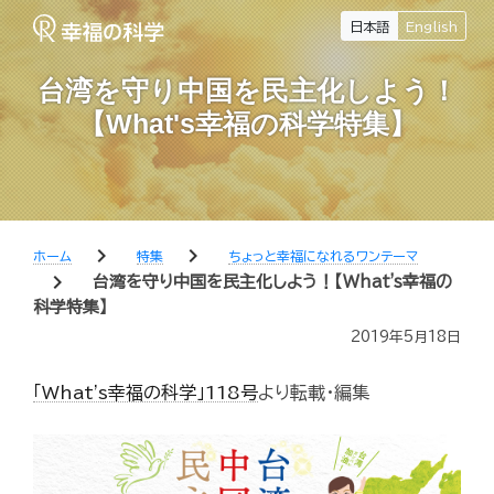
日本語
English
台湾を守り中国を民主化しよう！
【What's幸福の科学特集】
chevron_right
chevron_right
ホーム
特集
ちょっと幸福になれるワンテーマ
chevron_right
台湾を守り中国を民主化しよう！【What's幸福の
科学特集】
2019年5月18日
「What's幸福の科学」118号
より転載・編集