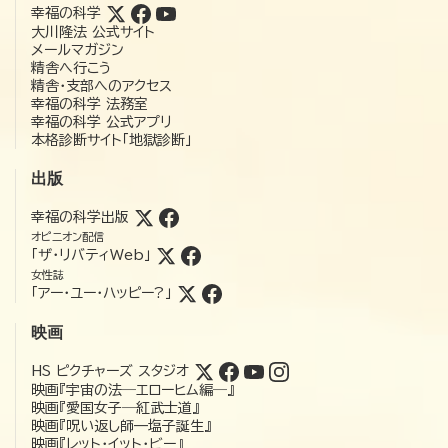
幸福の科学
大川隆法 公式サイト
メールマガジン
精舎へ行こう
精舎・支部へのアクセス
幸福の科学 法務室
幸福の科学 公式アプリ
本格診断サイト「地獄診断」
出版
幸福の科学出版
オピニオン配信
「ザ・リバティWeb」
女性誌
「アー・ユー・ハッピー?」
映画
HS ピクチャーズ スタジオ
映画『宇宙の法―エローヒム編―』
映画『愛国女子―紅武士道』
映画『呪い返し師—塩子誕生』
映画『レット・イット・ビー』