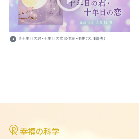
arrow_circle_right
『十年目の君・十年目の恋』（作詞・作曲：大川隆法）