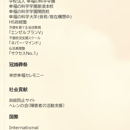
学校法人 幸福の科学学園
幸福の科学学園那須本校
幸福の科学学園関西校
幸福の科学大学(仮称/現在構想中)
HS政経塾
天使を育てる幼児教育
「エンゼルプランV」
不登校児支援スクール
「ネバー・マインド」
仏法真理塾
「サクセスNo.1」
冠婚葬祭
来世幸福セレモニー
社会貢献
自殺防止サイト
ヘレンの会（障害者の活動支援）
国際
International