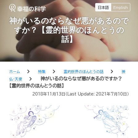
日本語
English
神がいるのならなぜ悪があるので
すか？【霊的世界のほんとうの
話】
chevron_right
chevron_right
chevron_right
ホーム
特集
霊的世界のほんとうの話
神
chevron_right
神がいるのならなぜ悪があるのですか？
仏・天使
【霊的世界のほんとうの話】
2018年11月13日
（Last Update:
2021年7月10日
）