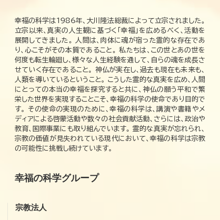
幸福の科学は1986年、大川隆法総裁によって立宗されました。
立宗以来、真実の人生観に基づく「幸福」を広めるべく、活動を
展開してきました。 人間は、肉体に魂が宿った霊的な存在であ
り、心こそがその本質であること。 私たちは、この世とあの世を
何度も転生輪廻し、様々な人生経験を通して、自らの魂を成長さ
せていく存在であること。 神仏が実在し、過去も現在も未来も、
人類を導いているということ。 こうした霊的な真実を広め、人間
にとっての本当の幸福を探究すると共に、神仏の願う平和で繁
栄した世界を実現することこそ、幸福の科学の使命であり目的で
す。 その使命の実現のために、幸福の科学は、講演や書籍やメ
ディアによる啓蒙活動や数々の社会貢献活動、さらには、政治や
教育、国際事業にも取り組んでいます。 霊的な真実が忘れられ、
宗教の価値が見失われている現代において、幸福の科学は宗教
の可能性に挑戦し続けています。
幸福の科学グループ
宗教法人