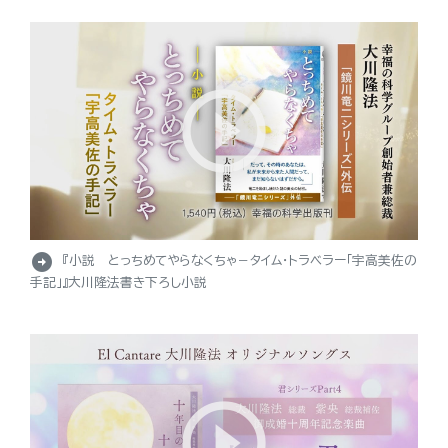
arrow_circle_right
『小説 とっちめてやらなくちゃ－タイム・トラベラー「宇高美佐の
手記」』大川隆法書き下ろし小説