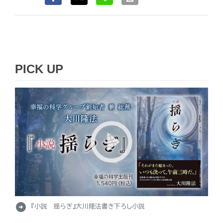
PICK UP
arrow_circle_right
『小説 揺らぎ』大川隆法書き下ろし小説