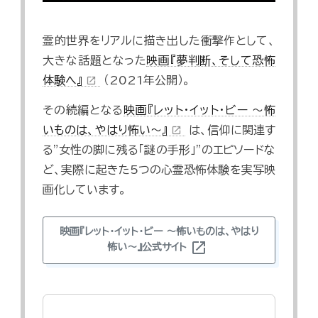
霊的世界をリアルに描き出した衝撃作として、
大きな話題となった
映画『夢判断、そして恐怖
体験へ』
（2021年公開）。
open_in_new
その続編となる
映画『レット・イット・ビー ～怖
いものは、やはり怖い～』
は、信仰に関連す
open_in_new
る"女性の脚に残る「謎の手形」"のエピソードな
ど、実際に起きた5つの心霊恐怖体験を実写映
画化しています。
映画『レット・イット・ビー ～怖いものは、やはり
open_in_new
怖い～』公式サイト