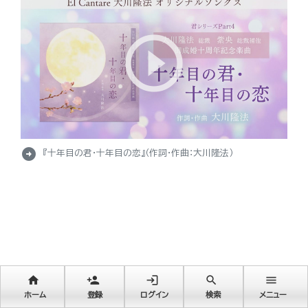
arrow_circle_right
『十年目の君・十年目の恋』（作詞・作曲：大川隆法）
home
person_add
login
search
menu
ホーム
登録
ログイン
検索
メニュー