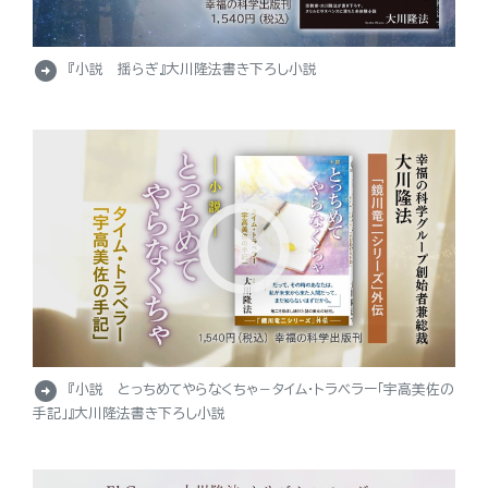
arrow_circle_right
『小説 揺らぎ』大川隆法書き下ろし小説
arrow_circle_right
『小説 とっちめてやらなくちゃ－タイム・トラベラー「宇高美佐の
手記」』大川隆法書き下ろし小説