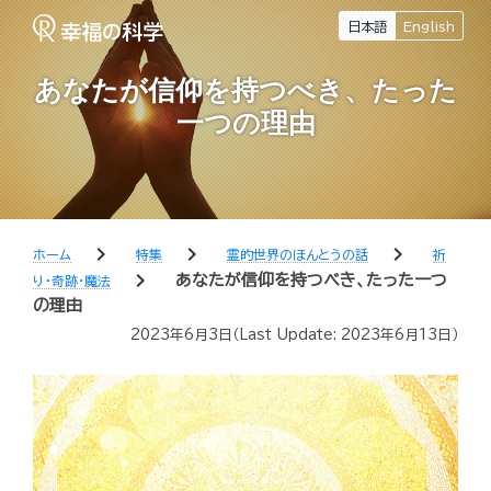
日本語
English
あなたが信仰を持つべき、たった
一つの理由
chevron_right
chevron_right
chevron_right
ホーム
特集
霊的世界のほんとうの話
祈
chevron_right
あなたが信仰を持つべき、たった一つ
り・奇跡・魔法
の理由
2023年6月3日
（Last Update:
2023年6月13日
）