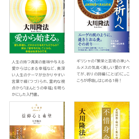
ギリシャの「繁栄と芸術の神」ヘ
人生の持つ真実の意味や与える
ルメスの気高く美しい愛のすべ
愛からはじまる幸福など、奥深
てが、祈りの詩編(ことば)に。こ
い人生のテーマが分かりやすい
ころが呼吸しはじめる1冊！
言葉で綴（つづ）られ、霊的な視
点から「ほんとうの幸福」を明ら
かにした入門書。