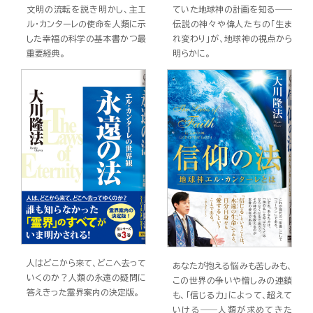
文明の流転を説き明かし、主エ
ていた地球神の計画を知る――
ル・カンターレの使命を人類に示
伝説の神々や偉人たちの「生ま
した幸福の科学の基本書かつ最
れ変わり」が、地球神の視点から
重要経典。
明らかに。
人はどこから来て、どこへ去って
あなたが抱える悩みも苦しみも、
いくのか？人類の永遠の疑問に
この世界の争いや憎しみの連鎖
答えきった霊界案内の決定版。
も、「信じる力」によって、超えて
いける――人類が求めてきた