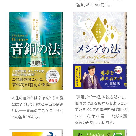
「答え」が、この1冊に。
「真理」と「幸福」を説き明かし、
人生の意味とは？ほんとうの愛
世界の混乱を終わらせようとし
とは？そして地球と宇宙の秘密
ているメシアの降臨を告げる「法
とは――青扉の向こうに、"すべ
シリーズ」第28巻――地球を護
ての答え"がある。
る者の声が、ここにある。