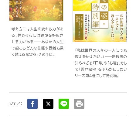
考え方には人生を変える力があ
る。信じる心には運命を好転さ
せる力がある――あなたの人生
で起こるどんな苦難や困難も乗
「私は世界の人々の一人にでも
り越える希望を、その手に。
教えを伝えたい。」――宗教家の
知られざる「日常」や「心境」、そし
て「霊的秘密」を明らかにしたシ
リーズ第4巻にして特別編。
print
シェア：