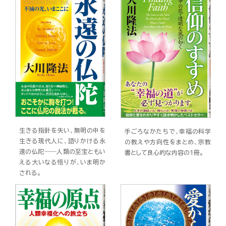
生きる指針を失い、無明の中を
手ごろなかたちで、幸福の科学
生きる現代人に、語りかける永
の教えや方向性をまとめ、宗教
遠の仏陀――人類の至宝ともい
書として良心的な内容の1冊。
える大いなる悟りが、いま明か
される。