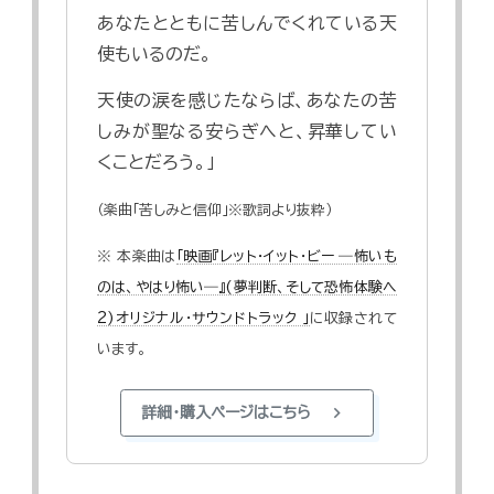
あなたとともに苦しんでくれている天
使もいるのだ。
天使の涙を感じたならば、あなたの苦
しみが聖なる安らぎへと、昇華してい
くことだろう。」
（楽曲「苦しみと信仰」※歌詞より抜粋）
※ 本楽曲は
「映画『レット・イット・ビー ―怖いも
のは、やはり怖い―』(夢判断、そして恐怖体験へ
2)オリジナル・サウンドトラック 」
に収録されて
います。
chevron_right
詳細・購入ページはこちら