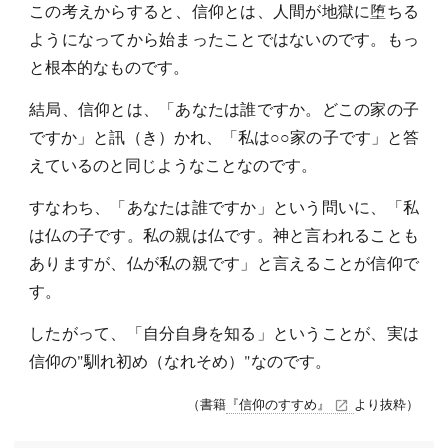
この考えからすると、信仰とは、人間が地獄に堕ちる
ようになってから始まったことではないのです。もっ
と根本的なものです。
結局、信仰とは、「あなたは誰ですか。どこの家の子
ですか」と訊（き）かれ、「私は○○家の子です」と答
えているのと同じようなことなのです。
すなわち、「あなたは誰ですか」という問いに、「私
は仏の子です。私の親は仏です。神と言われることも
ありますが、仏が私の親です」と言えることが信仰で
す。
したがって、「自分自身を知る」ということが、実は
信仰の"馴れ初め（なれそめ）"なのです。
（書籍
『信仰のすすめ』
より抜粋）
open_in_new