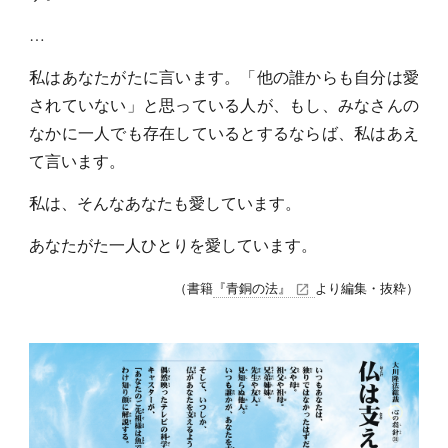
…
私はあなたがたに言います。「他の誰からも自分は愛
されていない」と思っている人が、もし、みなさんの
なかに一人でも存在しているとするならば、私はあえ
て言います。
私は、そんなあなたも愛しています。
あなたがた一人ひとりを愛しています。
（書籍
『青銅の法』
より編集・抜粋）
open_in_new