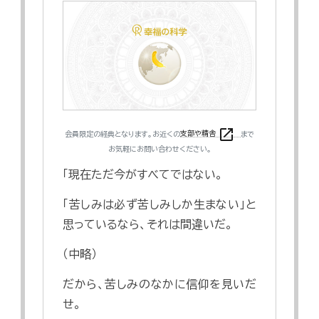
open_in_new
会員限定の経典となります。お近くの
支部や精舎
まで
お気軽にお問い合わせください。
「現在ただ今がすべてではない。
「苦しみは必ず苦しみしか生まない」と
思っているなら、それは間違いだ。
（中略）
だから、苦しみのなかに信仰を見いだ
せ。