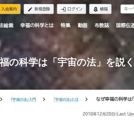
edit
login
local_florist
入会案内
新規登録
ログイン
植福
法総裁
幸福の科学とは
特集
動画
布教誌
国際伝
福の科学は「宇宙の法」を説
ron_right
chevron_right
chevron_right
なぜ幸福の科学は「
「宇宙の法」入門
「宇宙の法」とは
2018年12月28日
（Last Up