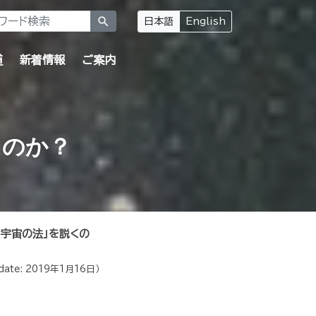
search
日本語
English
道
新着情報
ご案内
くのか？
宇宙の法」を説くの
date:
2019年1月16日
）