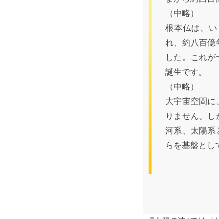
（中略）
根本仏は、い
れ、約八百億
した。これが
誕生です。
（中略）
大宇宙空間に
りません。し
河系、太陽系
らを基盤とし