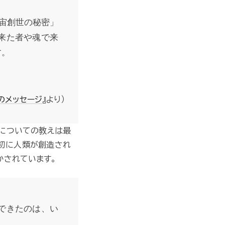
宙創世の秘密」
来た者や魂で来
す。
のメッセージ
』より）
人についての教えは最
初に人類が創造され
かされています。
できたのは、い