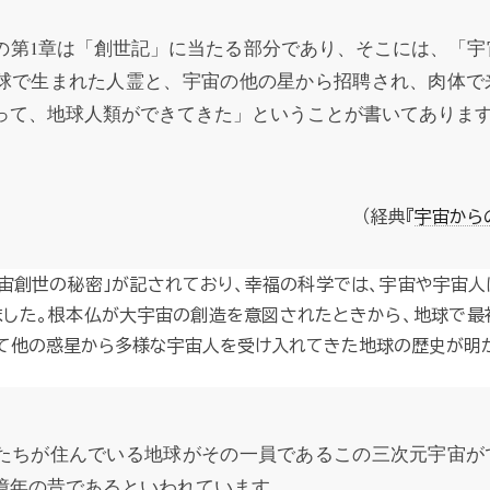
の第1章は「創世記」に当たる部分であり、そこには、「宇
球で生まれた人霊と、宇宙の他の星から招聘され、肉体で
って、地球人類ができてきた」ということが書いてありま
（経典『
宇宙から
宇宙創世の秘密」が記されており、幸福の科学では、宇宙や宇宙
ました。根本仏が大宇宙の創造を意図されたときから、地球で最
て他の惑星から多様な宇宙人を受け入れてきた地球の歴史が明
たちが住んでいる地球がその一員であるこの三次元宇宙が
億年の昔であるといわれています。