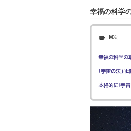
幸福の科学
label
目次
幸福の科学の
「宇宙の法」は
本格的に「宇宙