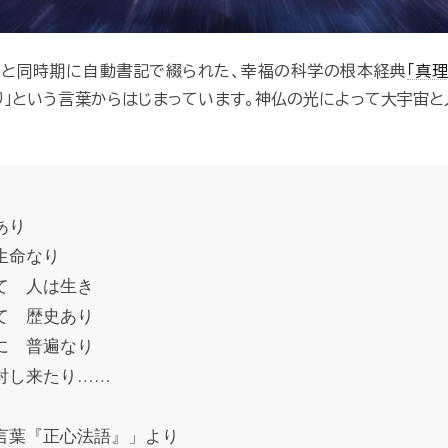
』と同時期に自動書記で綴られた、幸福の科学の根本経典
「真
り」という言葉からはじまっています。神仏の光によって大宇宙
あり
 生命なり
て 人は生き
て 歴史あり
に 普遍なり
射し来たり……
言葉『正心法語』」より