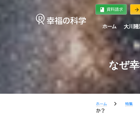
book
arrow_forward
資料請求
ホーム
大川隆
なぜ幸
chevron_right
chev
ホーム
特集
か？