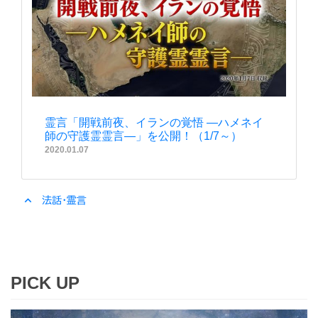
霊言「開戦前夜、イランの覚悟 ―ハメネイ
師の守護霊霊言―」を公開！（1/7～）
2020.01.07
expand_less
法話・霊言
PICK UP