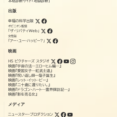
本格診断サイト「地獄診断」
出版
幸福の科学出版
オピニオン配信
「ザ・リバティWeb」
女性誌
「アー・ユー・ハッピー?」
映画
HS ピクチャーズ スタジオ
映画『宇宙の法―エローヒム編―』
映画『愛国女子―紅武士道』
映画『呪い返し師—塩子誕生』
映画『レット・イット・ビー』
映画『二十歳に還りたい。』
映画『ドラゴン・ハート―霊界探訪記―』
映画『影を売る女』
メディア
ニュースター・プロダクション