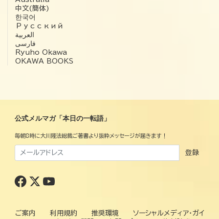
中文(簡体)
한국어
Русский
العربية‏
فارسی
Ryuho Okawa
OKAWA BOOKS
公式メルマガ「本日の一転語」
毎朝8時に大川隆法総裁ご著書より抜粋メッセージが届きます！
登録
ご案内
利用規約
推奨環境
ソーシャルメディア・ガイ