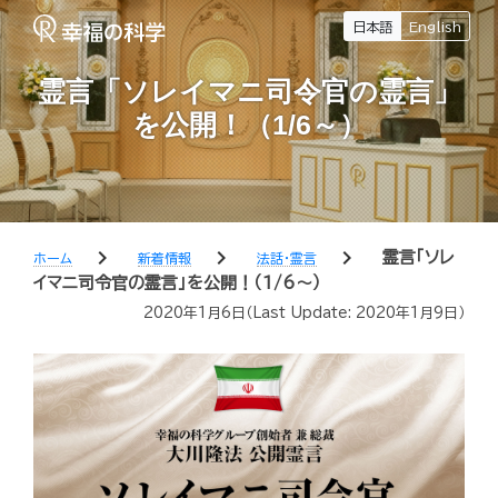
日本語
English
霊言「ソレイマニ司令官の霊言」
を公開！（1/6～）
chevron_right
chevron_right
chevron_right
霊言「ソレ
ホーム
新着情報
法話・霊言
イマニ司令官の霊言」を公開！（1/6～）
2020年1月6日
（Last Update:
2020年1月9日
）