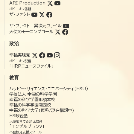
ARI Production
オピニオン番組
ザ・ファクト
ザ・ファクト 異次元ファイル
天使のモーニングコール
政治
幸福実現党
オピニオン配信
「HRPニュースファイル」
教育
ハッピー・サイエンス・ユニバーシティ（HSU）
学校法人 幸福の科学学園
幸福の科学学園那須本校
幸福の科学学園関西校
幸福の科学大学(仮称/現在構想中)
HS政経塾
天使を育てる幼児教育
「エンゼルプランV」
不登校児支援スクール