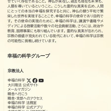
せていく存在であること。 神仏が実在し、過去も現在も未来も、
人類を導いているということ。 こうした霊的な真実を広め、人間
にとっての本当の幸福を探究すると共に、神仏の願う平和で繁
栄した世界を実現することこそ、幸福の科学の使命であり目的で
す。 その使命の実現のために、幸福の科学は、講演や書籍やメ
ディアによる啓蒙活動や数々の社会貢献活動、さらには、政治や
教育、国際事業にも取り組んでいます。 霊的な真実が忘れられ、
宗教の価値が見失われている現代において、幸福の科学は宗教
の可能性に挑戦し続けています。
幸福の科学グループ
宗教法人
幸福の科学
大川隆法 公式サイト
メールマガジン
精舎へ行こう
精舎・支部へのアクセス
幸福の科学 法務室
幸福の科学 公式アプリ