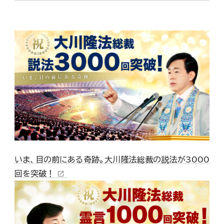
いま、目の前にある奇跡。大川隆法総裁の説法が3000
回を突破！
open_in_new