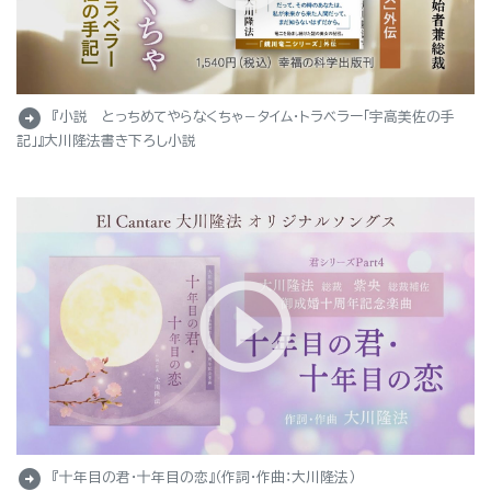
arrow_circle_right
『小説 とっちめてやらなくちゃ－タイム・トラベラー「宇高美佐の手
記」』大川隆法書き下ろし小説
arrow_circle_right
『十年目の君・十年目の恋』（作詞・作曲：大川隆法）