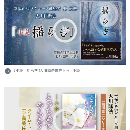
arrow_circle_right
『小説 揺らぎ』大川隆法書き下ろし小説