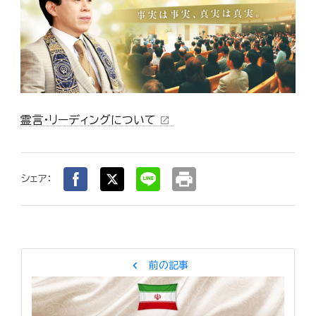
霊言・リーディングについて
open_in_new
print
シェア：
chevron_left
前の記事