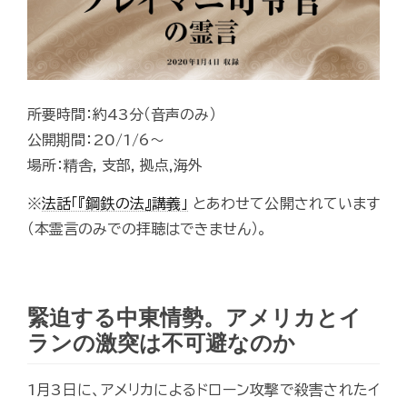
所要時間：約43分（音声のみ）
公開期間：20/1/6～
場所：精舎, 支部, 拠点,海外
※
法話「『鋼鉄の法』講義」
とあわせて公開されています
（本霊言のみでの拝聴はできません）。
緊迫する中東情勢。アメリカとイ
ランの激突は不可避なのか
1月3日に、アメリカによるドローン攻撃で殺害されたイ