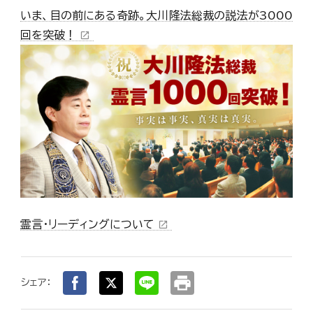
いま、目の前にある奇跡。大川隆法総裁の説法が3000
回を突破！
open_in_new
霊言・リーディングについて
open_in_new
print
シェア：