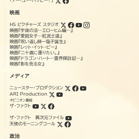
「アー・ユー・ハッピー?」
映画
HS ピクチャーズ スタジオ
映画『宇宙の法―エローヒム編―』
映画『愛国女子―紅武士道』
映画『呪い返し師—塩子誕生』
映画『レット・イット・ビー』
映画『二十歳に還りたい。』
映画『ドラゴン・ハート―霊界探訪記―』
映画『影を売る女』
メディア
ニュースター・プロダクション
ARI Production
オピニオン番組
ザ・ファクト
ザ・ファクト 異次元ファイル
天使のモーニングコール
政治