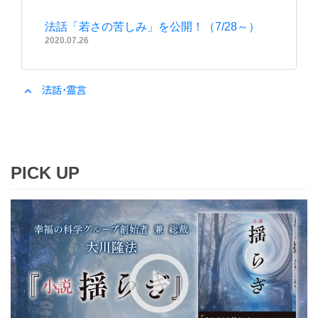
法話「若さの苦しみ」を公開！（7/28～）
2020.07.26
expand_less
法話・霊言
PICK UP