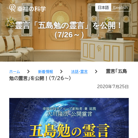
日本語
English
霊言「五島勉の霊言」を公開！
（7/26～）
chevron_right
chevron_right
chevron_right
霊言「五島
ホーム
新着情報
法話・霊言
勉の霊言」を公開！（7/26～）
2020年7月25日