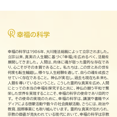
幸福の科学は1986年、大川隆法総裁によって立宗されました。
立宗以来、真実の人生観に基づく「幸福」を広めるべく、活動を
展開してきました。 人間は、肉体に魂が宿った霊的な存在であ
り、心こそがその本質であること。 私たちは、この世とあの世を
何度も転生輪廻し、様々な人生経験を通して、自らの魂を成長さ
せていく存在であること。 神仏が実在し、過去も現在も未来も、
人類を導いているということ。 こうした霊的な真実を広め、人間
にとっての本当の幸福を探究すると共に、神仏の願う平和で繁
栄した世界を実現することこそ、幸福の科学の使命であり目的で
す。 その使命の実現のために、幸福の科学は、講演や書籍やメ
ディアによる啓蒙活動や数々の社会貢献活動、さらには、政治や
教育、国際事業にも取り組んでいます。 霊的な真実が忘れられ、
宗教の価値が見失われている現代において、幸福の科学は宗教