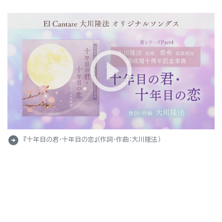
arrow_circle_right
『十年目の君・十年目の恋』（作詞・作曲：大川隆法）