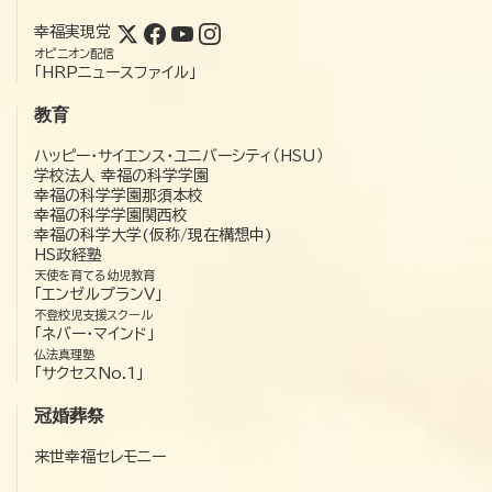
幸福実現党
オピニオン配信
「HRPニュースファイル」
教育
ハッピー・サイエンス・ユニバーシティ（HSU）
学校法人 幸福の科学学園
幸福の科学学園那須本校
幸福の科学学園関西校
幸福の科学大学(仮称/現在構想中)
HS政経塾
天使を育てる幼児教育
「エンゼルプランV」
不登校児支援スクール
「ネバー・マインド」
仏法真理塾
「サクセスNo.1」
冠婚葬祭
来世幸福セレモニー