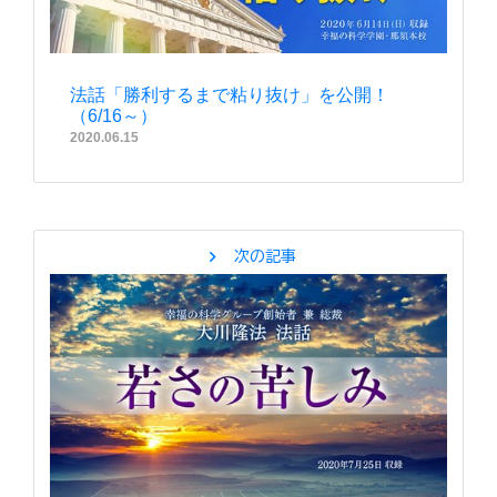
法話「勝利するまで粘り抜け」を公開！
（6/16～）
2020.06.15
chevron_right
次の記事