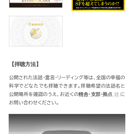
【拝聴方法】
公開された法話・霊言・リーディング等は、全国の幸福の
科学でどなたでも拝聴できます。拝聴希望の法話名と
公開場所を確認のうえ、お近くの
精舎・支部・拠点
に
open_in_new
お問い合わせください。