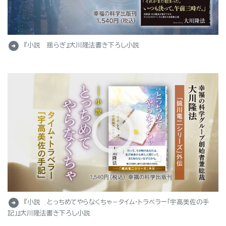
arrow_circle_right
『小説 揺らぎ』大川隆法書き下ろし小説
arrow_circle_right
『小説 とっちめてやらなくちゃ－タイム・トラベラー「宇高美佐の手
記」』大川隆法書き下ろし小説