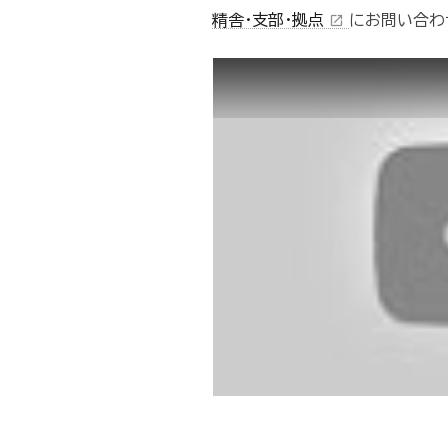
精舎・支部・拠点
にお問い合わ
open_in_new