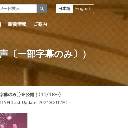
search
日本語
English
道
新着情報
ご案内
音声〔一部字幕のみ〕）
字幕のみ〕）を公開！（11/18～）
月17日
（Last Update:
2024年2月7日
）