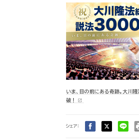
いま、目の前にある奇跡。大川隆
破！
open_in_new
pr
シェア：