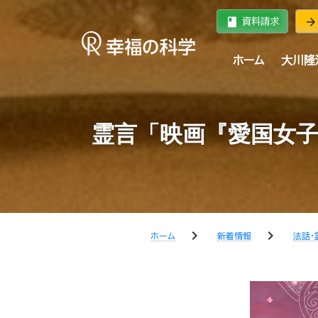
book
arrow_forward
資料請求
ホーム
大川隆
霊言「映画『愛国女子
chevron_right
chevron_right
ホーム
新着情報
法話・