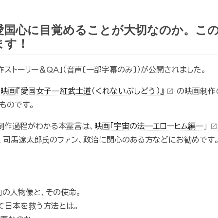
愛国心に目覚めることが大切なのか。こ
ます！
作ストーリー＆QA」（音声〔一部字幕のみ〕）が公開されました。
の
映画『愛国女子─紅武士道（くれないぶしどう）』
の映画制作
open_in_new
ものです。
の制作過程がわかる本霊言は、
映画「宇宙の法―エローヒム編―」
open_in_new
、司馬遼太郎氏のファン、政治に関心のある方などにお勧めです
）」の人物像と、その使命。
て日本を救う方法とは。