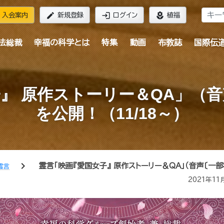
edit
login
local_florist
入会案内
新規登録
ログイン
植福
法総裁
幸福の科学とは
特集
動画
布教誌
国際伝
』 原作ストーリー＆QA」（
を公開！（11/18～）
chevron_right
霊言「映画『愛国女子』 原作ストーリー＆QA」（音声〔一部
霊言
2021年11