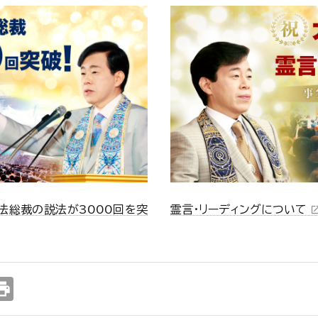
法総裁の説法が3000回を突
霊言・リーディングについて
open_in_
int