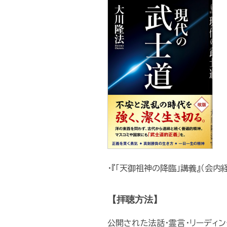
・『「天御祖神の降臨」講義』（会内
【拝聴方法】
公開された法話・霊言・リーディ