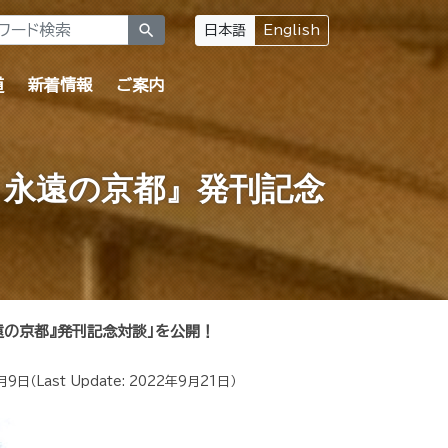
search
日本語
English
道
新着情報
ご案内
 永遠の京都』発刊記念
遠の京都』発刊記念対談」を公開！
月9日
（Last Update:
2022年9月21日
）