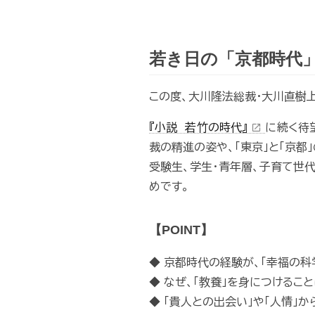
若き日の「京都時代
この度、大川隆法総裁・大川直樹上
『小説 若竹の時代』
に続く待
open_in_new
裁の精進の姿や、「東京」と「京都
受験生、学生・青年層、子育て世代
めです。
【POINT】
◆ 京都時代の経験が、「幸福の
◆ なぜ、「教養」を身につけるこ
◆ 「貴人との出会い」や「人情」か