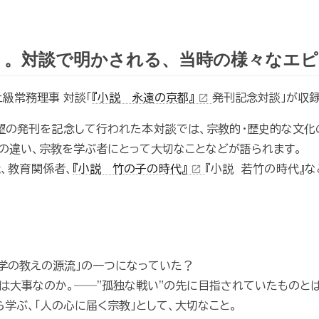
」。対談で明かされる、当時の様々なエピ
級常務理事 対談「
『小説 永遠の京都』
発刊記念対談」が収録
open_in_new
望の発刊を記念して行われた本対談では、宗教的・歴史的な文
」の違い、宗教を学ぶ者にとって大切なことなどが語られます。
、教育関係者、
『小説 竹の子の時代』
『小説 若竹の時代』
open_in_new
科学の教えの源流」の一つになっていた？
とは大事なのか。――"孤独な戦い"の先に目指されていたものとは
ら学ぶ、「人の心に届く宗教」として、大切なこと。