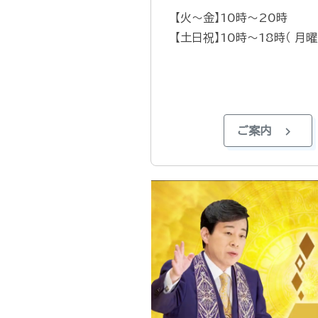
【火～金】10時～20時
【土日祝】10時～18時（ 月
chevron_right
ご案内