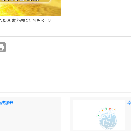
作3000書突破記念」特設ページ
int
隆法総裁