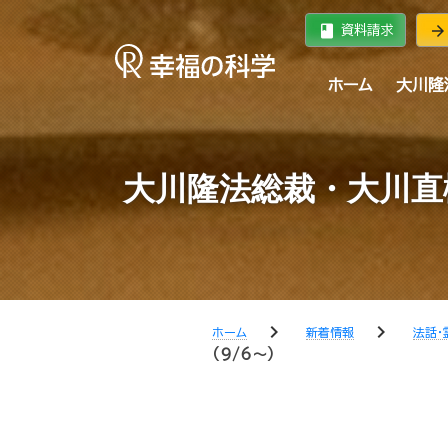
book
arrow_forward
資料請求
ホーム
大川隆
大川隆法総裁・大川直
chevron_right
chevron_right
ホーム
新着情報
法話・
（9/6～）