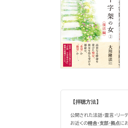
【拝聴方法】
公開された法話・霊言・リー
お近くの
精舎・支部・拠点
に