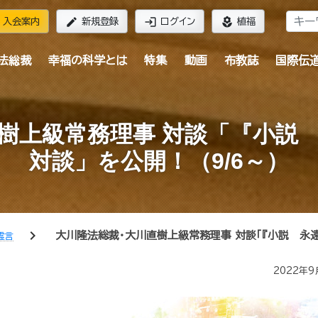
edit
login
local_florist
入会案内
新規登録
ログイン
植福
法総裁
幸福の科学とは
特集
動画
布教誌
国際伝
樹上級常務理事 対談「『小説
対談」を公開！（9/6～）
chevron_right
大川隆法総裁・大川直樹上級常務理事 対談「『小説 永
霊言
2022年9