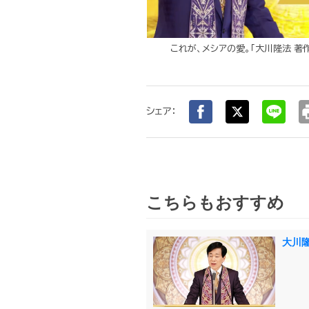
これが、メシアの愛。「大川隆法 著
pr
シェア：
こちらもおすすめ
大川