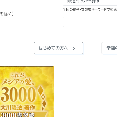
全国の精舎・支部をキーワードで検索
曜を除く）
chevron_right
はじめての方へ
幸福