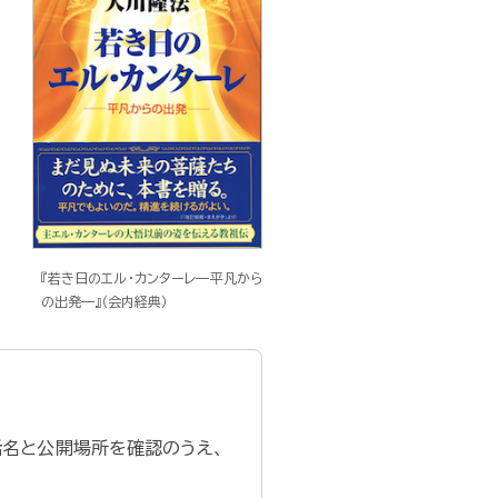
『若き日のエル・カンターレ—平凡から
の出発—』（会内経典）
話名と公開場所を確認のうえ、